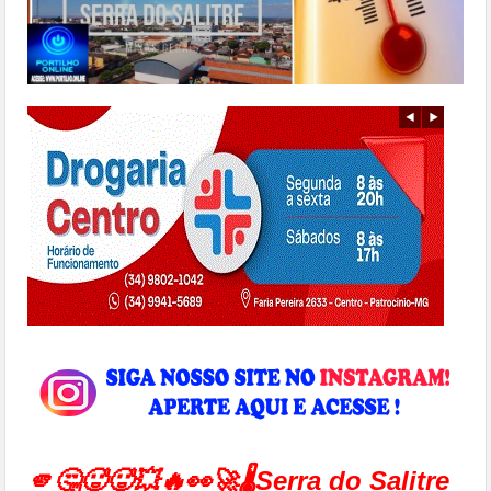
🫵🤔🥵🥵💥🔥👀🚀🌡Serra do Salitre