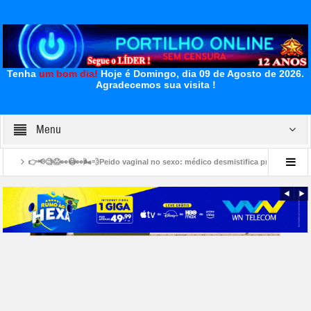
Tenha
um bom dia!
Hoje é Domingo, dia 09 de Agosto de 2026.
Agradecemos sua visita !
Menu
😳👀🌬💨Peido vaginal no sexo: médico desmistifica preconceito de “frouxidão”
nio
👉🏻🚧🚨👎🏻🫵🏻😡😤🫣Serra do Salitre: Portilho Qria fazer uma denúncia sobre