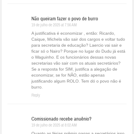
Não queiram fazer o povo de burro
19 de julho de 2025 at 7:56 AM
A justificativa é economizar , então: Ricardo,
Caique, Michela vão sair dos cargos e voltar tudo
para secretaria de educação? Laercio vai sair e
ficar só o Nairo? Porque no lugar do Dudu já está
o Waguinho. E os funcionários dessas novas
secretarias vão sair com os atuais secretários?
Se a resposta for SIM, justifica a alegação de
economizar, se for NÃO, estão apenas
justificando algum ROLO. Tem dó o povo não é
burro.
Reply
Comissionado recebe anuênio?
19 de julho de 2025 at 8:02 AM
Quanto as férias prêmio pagas a secretários isso