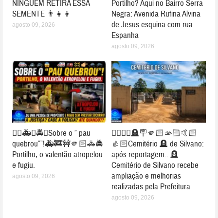
NINGUÉM RETIRA ESSA
Portilho? Aqui no Bairro Serra
SEMENTE 👨‍👧‍👦
Negra: Avenida Rufina Alvina
de Jesus esquina com rua
agosto 09, 2026
Espanha
agosto 09, 2026
👉🏻🚑🚓🚔😱Sobre o ” pau
👉🏻👏🏻🪦🪧🫵🏻🫴🏻🤙🏻
quebrou””!🚑🚒🚧🫵🏻🚓🚔
👍🏻Cemitério 🪦 de Silvano:
Portilho, o valentão atropelou
após reportagem.. 🪦
e fugiu.
Cemitério de Silvano recebe
ampliação e melhorias
agosto 09, 2026
realizadas pela Prefeitura
agosto 09, 2026