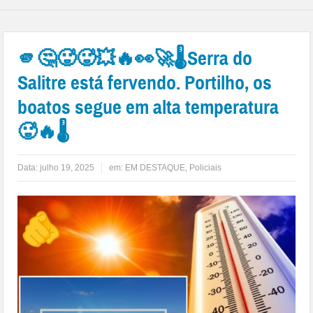
🫵🤔🥵🥵💥🔥👀🚀🌡Serra do
Salitre está fervendo. Portilho, os
boatos segue em alta temperatura
🥵🔥🌡
Data:
julho 19, 2025
em:
EM DESTAQUE
,
Policiais