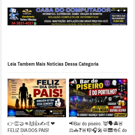
Leia Tambem Mais Noticias Dessa Categoria
👉👏🤝👊🙌👍✍🤙❤
📢Bar do piseiro. 👿🗣🚔🚨
FELIZ DIA DOS PAIS!
⚖🚓❓🚨🎼🎧🎤🥁🎹🍻É do