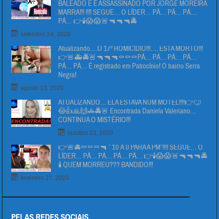
BALEADO E É ASSASSINADO POR JORGE MOREIRA
MARRA!!! !!!! SEGUE… O LÍDER… PÄ… PÄ… PÁ…
PÁ… 👉🕯😱😱🚨🔫🔫🔫🚔
setembro 24, 2020
Atualizando….O 17º HOMICIDIO!!!…. ESTA MORTO!!!
👉🚨🚑🚔🚨🔫🔫🔫⚰⚰⚰PÁ… PÁ… PÁ… PÁ…
PÁ… PÁ… É registrado em Patrocínio! O bairro Serra
Negra!
agosto 13, 2020
ATUALIZANDO… ELA ESTAVA NUM MOTEL!!!!👉🙄
😳👍🙏🙌🚓🚔🚨 Encontrada Daniela Valeriano…
CONTINUA O MISTÉRIO!!!
outubro 23, 2020
👉🚨🚔⚰⚰⚰🔫 ” 10 Á 0 PARA A PM”!!!! SEGUE… O
LÍDER… PÄ… PÄ… PÁ… PÁ… 👉🕯😱😱🚨🔫🔫🔫🚔
🕯 QUEM MORREU??? BANDIDO!!!
fevereiro 27, 2020
PELAS REDES SOCIAIS