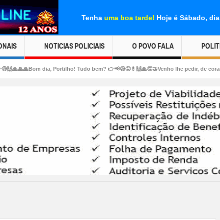
Tenha
uma boa tarde!
Hoje é Sábado, dia
ONAIS
NOTICIAS POLICIAIS
O POVO FALA
POLIT
dia, Portilho! Tudo bem? 👉📢😪😞💊🙌🙏👏🤝Venho lhe pedir, de coração, uma ajuda