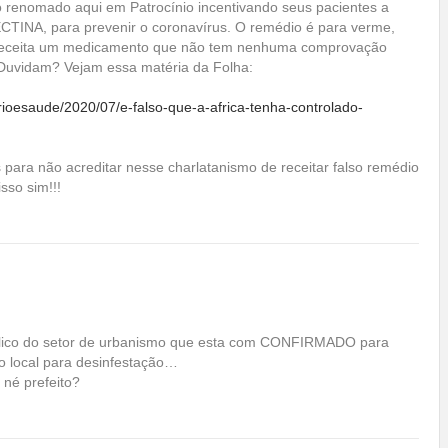
nomado aqui em Patrocínio incentivando seus pacientes a
CTINA, para prevenir o coronavírus. O remédio é para verme,
 receita um medicamento que não tem nenhuma comprovação
 Duvidam? Vejam essa matéria da Folha:
brioesaude/2020/07/e-falso-que-a-africa-tenha-controlado-
s para não acreditar nesse charlatanismo de receitar falso remédio
sso sim!!!
publico do setor de urbanismo que esta com CONFIRMADO para
o local para desinfestação…
 né prefeito?