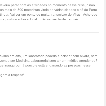
everia parar com as atividades no momento dessa crise, c não
assa mais de 300 motoristas vindo de várias cidades e só do Porto
tinuar. Vai ver um ponto de muita transmicao do Vírus,. Acho que
a postura sobre o local.c não vai ser tarde de mais.
avirus em alta, um laboratório poderia funcionar sem alvará, sem
 dizendo ser Medicina Laboratorial sem ter um médico atendendo?
que inaugurou há pouco e está enganando as pessoas nesse
agem a respeito!