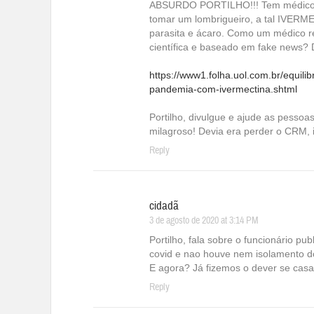
ABSURDO PORTILHO!!! Tem médico re
tomar um lombrigueiro, a tal IVERME
parasita e ácaro. Como um médico
científica e baseado em fake news?
https://www1.folha.uol.com.br/equili
pandemia-com-ivermectina.shtml
Portilho, divulgue e ajude as pessoa
milagroso! Devia era perder o CRM, i
Reply
cidadã
3 de agosto de 2020 at 3:14 PM
Portilho, fala sobre o funcionário 
covid e nao houve nem isolamento d
E agora? Já fizemos o dever se casa
Reply