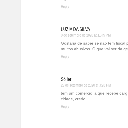
Reply
LUZIA DA SILVA
9 de setembro de 2020 at 11:45 PM
Gostaria de saber se não têm fiscal 
muitos abusivos. O que vai ser da g
Reply
Só ler
29 de setembro de 2020 at 3:28 PM
tem um comercio lá que recebe carga
cidade, credo….
Reply