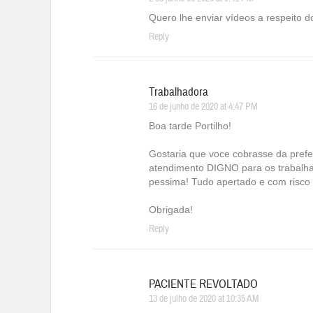
Quero lhe enviar vídeos a respeito 
Reply
Trabalhadora
16 de junho de 2020 at 4:47 PM
Boa tarde Portilho!
Gostaria que voce cobrasse da pref
atendimento DIGNO para os trabalha
pessima! Tudo apertado e com risc
Obrigada!
Reply
PACIENTE REVOLTADO
13 de julho de 2020 at 10:35 AM