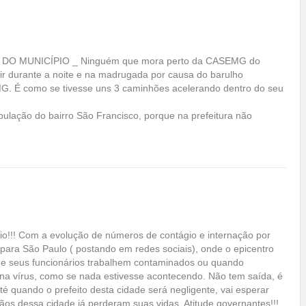
O MUNICÍPIO _ Ninguém que mora perto da CASEMG do
ir durante a noite e na madrugada por causa do barulho
. É como se tivesse uns 3 caminhões acelerando dentro do seu
lação do bairro São Francisco, porque na prefeitura não
! Com a evolução de números de contágio e internação por
para São Paulo ( postando em redes sociais), onde o epicentro
ue seus funcionários trabalhem contaminados ou quando
na vírus, como se nada estivesse acontecendo. Não tem saída, é
 quando o prefeito desta cidade será negligente, vai esperar
os dessa cidade já perderam suas vidas. Atitude governantes!!!