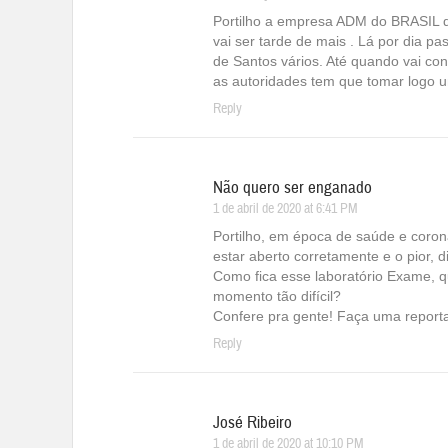
Portilho a empresa ADM do BRASIL d
vai ser tarde de mais . Lá por dia p
de Santos vários. Até quando vai con
as autoridades tem que tomar logo um
Reply
Não quero ser enganado
1 de abril de 2020 at 6:41 PM
Portilho, em época de saúde e coron
estar aberto corretamente e o pior,
Como fica esse laboratório Exame, 
momento tão difícil?
Confere pra gente! Faça uma report
Reply
José Ribeiro
1 de abril de 2020 at 10:10 PM