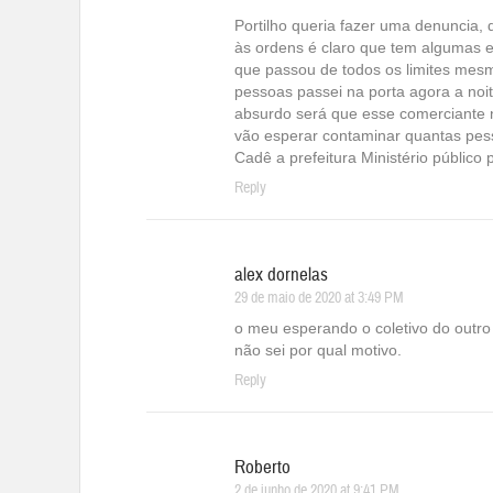
Portilho queria fazer uma denuncia,
às ordens é claro que tem algumas 
que passou de todos os limites mes
pessoas passei na porta agora a noi
absurdo será que esse comerciante n
vão esperar contaminar quantas pes
Cadê a prefeitura Ministério público p
Reply
alex dornelas
29 de maio de 2020 at 3:49 PM
o meu esperando o coletivo do outro
não sei por qual motivo.
Reply
Roberto
2 de junho de 2020 at 9:41 PM