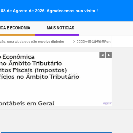
 08 de Agosto de 2026.
Agradecemos sua visita !
ICA E ECONOMIA
MAIS NOTICIAS
 que não envolve dinheiro
👉🏻👎🏻🫵🏻🤔🚧🚨🚔Portilho esse restaurante tá jo