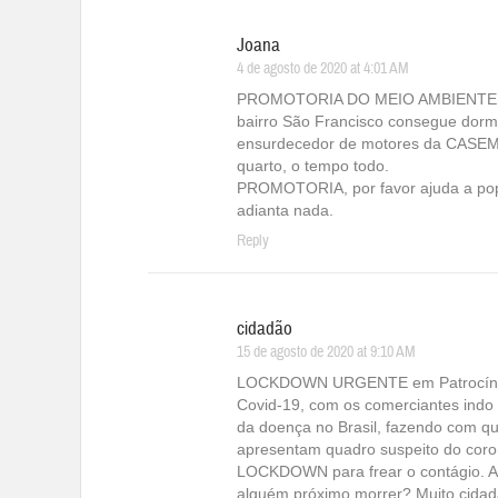
Joana
4 de agosto de 2020 at 4:01 AM
PROMOTORIA DO MEIO AMBIENTE D
bairro São Francisco consegue dorm
ensurdecedor de motores da CASEMG
quarto, o tempo todo.
PROMOTORIA, por favor ajuda a popu
adianta nada.
Reply
cidadão
15 de agosto de 2020 at 9:10 AM
LOCKDOWN URGENTE em Patrocínio!!
Covid-19, com os comerciantes indo 
da doença no Brasil, fazendo com q
apresentam quadro suspeito do coro
LOCKDOWN para frear o contágio. Até
alguém próximo morrer? Muito cidadã