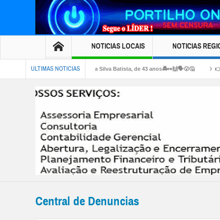
NOTICIAS LOCAIS
NOTICIAS REGI
ULTIMAS NOTICIAS
 Guilherme César da Silva Batista, de 43 anos🚔👀🙌🗣😮🤔
👉😪🙌🙏🙏🙏Bom 
GAS DE EMPREGO SINE…🤙🙌✍🙏🛠⚒🔨🔧🔩 SINE DE PATROCINIO INFORMA…
Central de Denuncias