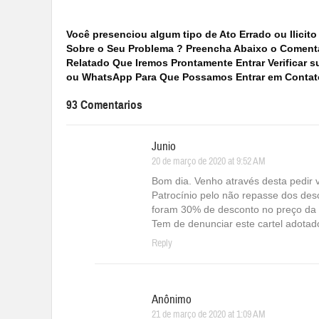
Você presenciou algum tipo de Ato Errado ou Ilici
Sobre o Seu Problema ? Preencha Abaixo o Coment
Relatado Que Iremos Prontamente Entrar Verificar
ou WhatsApp Para Que Possamos Entrar em Contat
93 Comentarios
Junio
20 de março de 2020 at 9:52 AM
Bom dia. Venho através desta pedir 
Patrocínio pelo não repasse dos des
foram 30% de desconto no preço da 
Tem de denunciar este cartel adotad
Reply
Anônimo
21 de março de 2020 at 1:09 AM