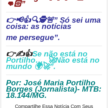
👊🏻”
👉📢👍🔍🕵🚨” Só sei uma
coisa: as notícias
me persegue”.
👉✍👍
Se não está no
Portilho…. 🚀Não está no
mundo 🌍🚀”.
Por: José Maria Portilho
Borges (Jornalista)- MTB:
18.144/MG.
Compartilhe Essa Notícia Com Seus