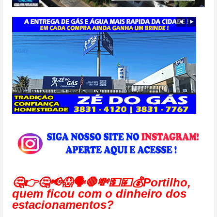
🤔👉🤔📢😱🗣🛑💸💵💴💰Portilho,
quem ficou com o dinheiro dos
estacionamentos?