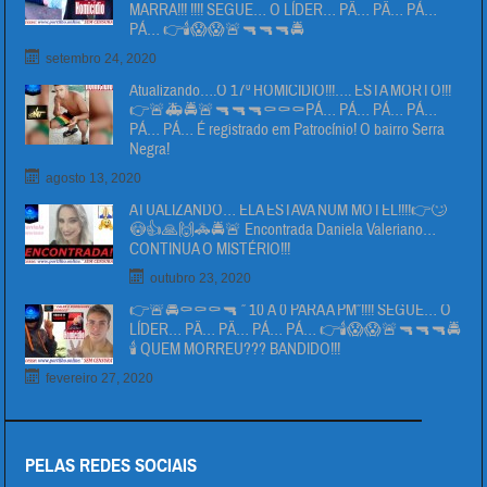
MARRA!!! !!!! SEGUE… O LÍDER… PÄ… PÄ… PÁ…
PÁ… 👉🕯😱😱🚨🔫🔫🔫🚔
setembro 24, 2020
Atualizando….O 17º HOMICIDIO!!!…. ESTA MORTO!!!
👉🚨🚑🚔🚨🔫🔫🔫⚰⚰⚰PÁ… PÁ… PÁ… PÁ…
PÁ… PÁ… É registrado em Patrocínio! O bairro Serra
Negra!
agosto 13, 2020
ATUALIZANDO… ELA ESTAVA NUM MOTEL!!!!👉🙄
😳👍🙏🙌🚓🚔🚨 Encontrada Daniela Valeriano…
CONTINUA O MISTÉRIO!!!
outubro 23, 2020
👉🚨🚔⚰⚰⚰🔫 ” 10 Á 0 PARA A PM”!!!! SEGUE… O
LÍDER… PÄ… PÄ… PÁ… PÁ… 👉🕯😱😱🚨🔫🔫🔫🚔
🕯 QUEM MORREU??? BANDIDO!!!
fevereiro 27, 2020
PELAS REDES SOCIAIS