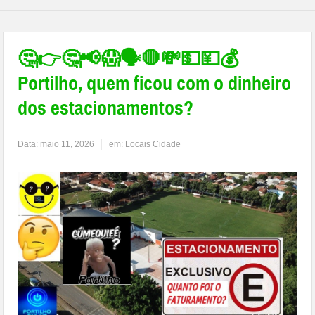
🤔👉🤔📢😱🗣🛑💸💵💴💰
Portilho, quem ficou com o dinheiro
dos estacionamentos?
Data:
maio 11, 2026
em:
Locais Cidade