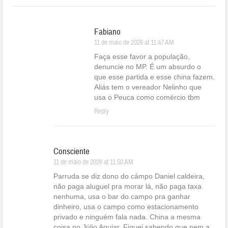
Fabiano
11 de maio de 2026 at 11:47 AM
Faça esse favor a população,
denuncie no MP. É um absurdo o
que esse partida e esse china fazem.
Aliás tem o vereador Nelinho que
usa o Peuca como comércio tbm
Reply
Consciente
11 de maio de 2026 at 11:50 AM
Parruda se diz dono do cámpo Daniel caldeira,
não paga aluguel pra morar lá, não paga taxa
nenhuma, usa o bar do campo pra ganhar
dinheiro, usa o campo como estacionamento
privado e ninguém fala nada. China a mesma
coisa no Júlio Aguiar. Fiquei sabendo que nem a