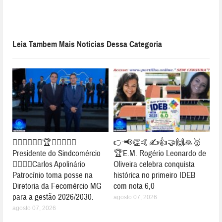
Leia Tambem Mais Noticias Dessa Categoria
👉🏻🤝🤝✍🏻🏆🥇👏🏻👏🏻
👉📢👏🤙✍👍🤝🙌🙏🥇
Presidente do Sindcomércio
🏆E.M. Rogério Leonardo de
👉🏻👏🏻Carlos Apolinário
Oliveira celebra conquista
Patrocínio toma posse na
histórica no primeiro IDEB
Diretoria da Fecomércio MG
com nota 6,0
para a gestão 2026/2030.
agosto 07, 2026
agosto 07, 2026