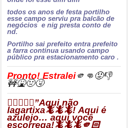
todos os anos de festa portilho
esse campo serviu pra balcão de
negócios e nig presta conto de
nd.
Portilho sai prefeito entra prefeito
a farra continua usando campo
público pra estacionamento caro .
Pronto! Estralei
🫵👊😡👎
🚧🤮🤢🤧
👉🏻🦎🦎🦎”Aqui não
lagartixa🦎🦎🦎! Aqui é
azulejo… aqui você
escorrega!🦎🦎🦎🫵🏻