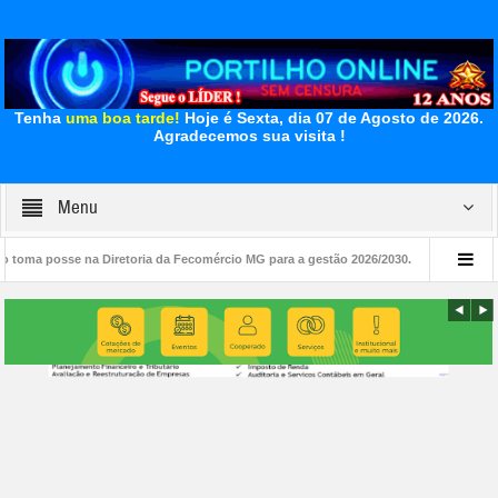
Tenha
uma boa tarde!
Hoje é Sexta, dia 07 de Agosto de 2026.
Agradecemos sua visita !
Menu
a Diretoria da Fecomércio MG para a gestão 2026/2030.
👉🧐😱😳🚨🔎🚔🔍📢🗣😳👀
Porcão do Bairro Parque dos Pássaros?”?🫣👀” ?? 🐽 🐷 🐖
👉😱👎🗣📢🚧😡🧐