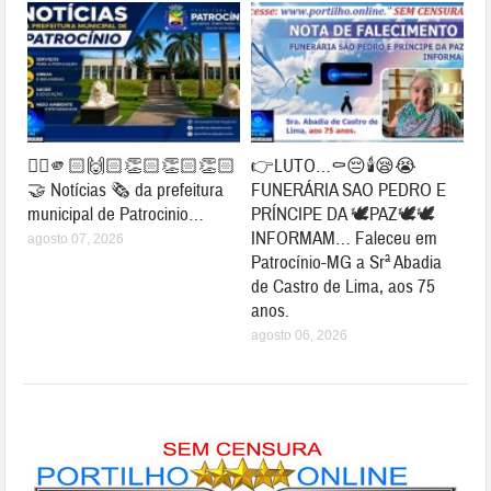
👉🏻🫵🏻🙌🏻👏🏻👏🏻👏🏻
👉LUTO…⚰😔🕯😪😭
🤝 Notícias 🗞️ da prefeitura
FUNERÁRIA SAO PEDRO E
municipal de Patrocinio…
PRÍNCIPE DA 🕊PAZ🕊🕊
INFORMAM… Faleceu em
agosto 07, 2026
Patrocínio-MG a Srª Abadia
de Castro de Lima, aos 75
anos.
agosto 06, 2026