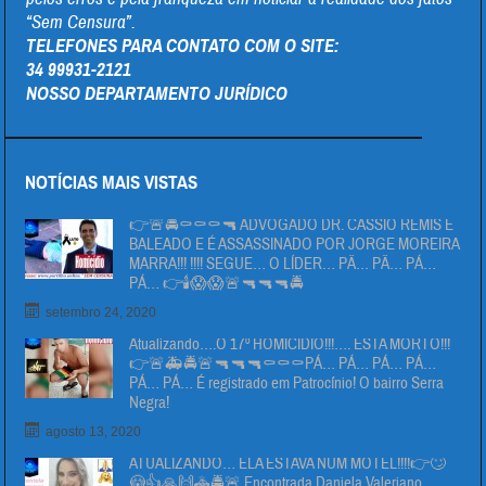
“Sem Censura”.
TELEFONES PARA CONTATO COM O SITE:
34 99931-2121
NOSSO DEPARTAMENTO JURÍDICO
NOTÍCIAS MAIS VISTAS
👉🚨🚔⚰⚰⚰🔫 ADVOGADO DR. CÁSSIO REMIS É
BALEADO E É ASSASSINADO POR JORGE MOREIRA
MARRA!!! !!!! SEGUE… O LÍDER… PÄ… PÄ… PÁ…
PÁ… 👉🕯😱😱🚨🔫🔫🔫🚔
setembro 24, 2020
Atualizando….O 17º HOMICIDIO!!!…. ESTA MORTO!!!
👉🚨🚑🚔🚨🔫🔫🔫⚰⚰⚰PÁ… PÁ… PÁ… PÁ…
PÁ… PÁ… É registrado em Patrocínio! O bairro Serra
Negra!
agosto 13, 2020
ATUALIZANDO… ELA ESTAVA NUM MOTEL!!!!👉🙄
😳👍🙏🙌🚓🚔🚨 Encontrada Daniela Valeriano…