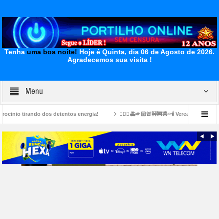
Tenha
uma boa noite!
Hoje é Quinta, dia 06 de Agosto de 2026.
Agradecemos sua visita !
Menu
dos detentos energia!
👉🏻🤔🚑🫵🏻🚨🚧🚒🚔⚰️🕯️ Vereador foi morto no bairro Carajá
para nos ajudar. A inprensa da qui nos negou apoio…Todos os anos nós ficavamos 