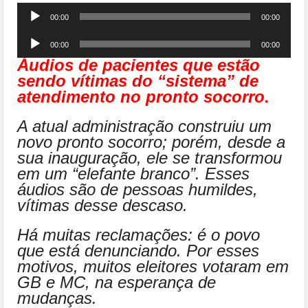
Tocador
00:00
00:00
de
Tocador
áudio
00:00
00:00
de
Áudios de pacientes que estão
áudio
sendo vítimas do “sistema” de
atendimento no pronto socorro.
A atual administração construiu um
novo pronto socorro; porém, desde a
sua inauguração, ele se transformou
em um “elefante branco”. Esses
áudios são de pessoas humildes,
vítimas desse descaso.
Há muitas reclamações: é o povo
que está denunciando. Por esses
motivos, muitos eleitores votaram em
GB e MC, na esperança de
mudanças.