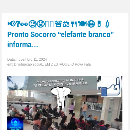
📢❓👀🧐😡🕵️‍♀️🚨⚖🍴🍽😷💊💉
Pronto Socorro “elefante branco”
informa…
Data:
novembro 11, 2024
em:
Divulgação social.
,
EM DESTAQUE
,
O Povo Fala