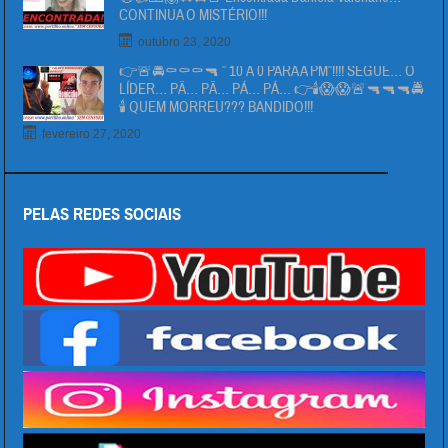
CONTINUA O MISTÉRIO!!!
outubro 23, 2020
👉🚨🚔⚰⚰⚰🔫 ” 10 Á 0 PARA A PM”!!!! SEGUE… O
LÍDER… PÄ… PÄ… PÁ… PÁ… 👉🕯😱😱🚨🔫🔫🔫🚔
🕯 QUEM MORREU??? BANDIDO!!!
fevereiro 27, 2020
PELAS REDES SOCIAIS