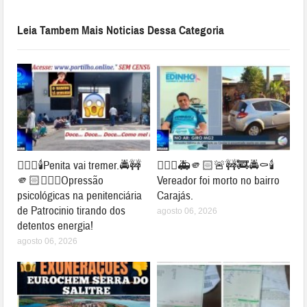
Leia Tambem Mais Noticias Dessa Categoria
👉🏻🚨🕯️Penita vai tremer.🚔🚧
👉🏻🤔🚑🫵🏻🚨🚧🚒🚔⚰️🕯️
🫵🏻⛓️‍💥😱Opressão
Vereador foi morto no bairro
psicológicas na penitenciária
Carajás.
de Patrocinio tirando dos
agosto 06, 2026
detentos energia!
agosto 06, 2026