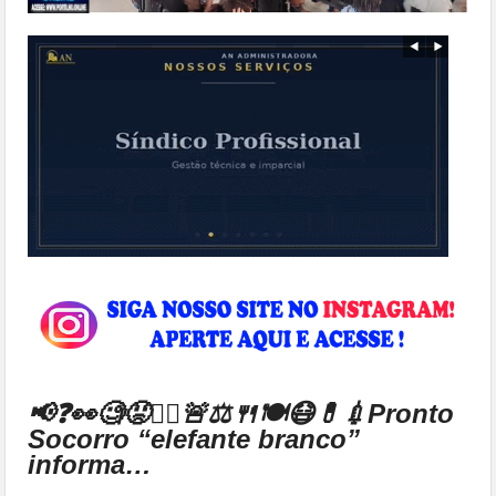
📢❓👀🧐😡🕵️‍♀️🚨⚖🍴🍽😷💊💉Pronto
Socorro “elefante branco”
informa…