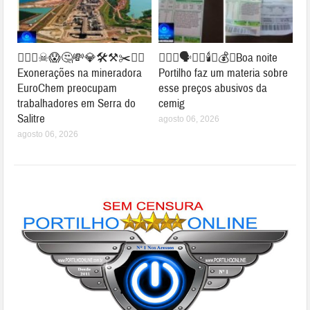
👉🏻👀☠😱🤔💸💎🛠⚒✂⛓‍💥
👉🏻😱🗣️🔦💡🕯️💸💰💡Boa noite
Exonerações na mineradora
Portilho faz um materia sobre
EuroChem preocupam
esse preços abusivos da
trabalhadores em Serra do
cemig
Salitre
agosto 06, 2026
agosto 06, 2026