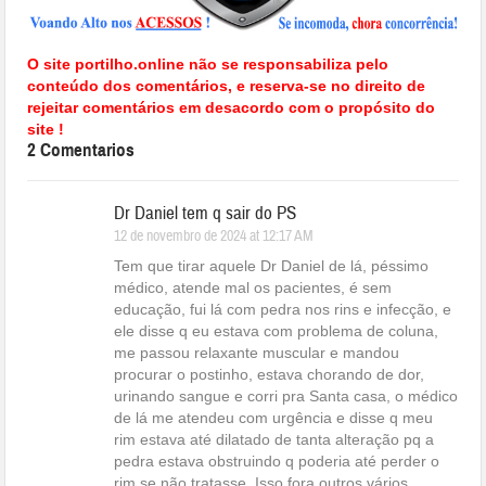
O site portilho.online não se responsabiliza pelo
conteúdo dos comentários, e reserva-se no direito de
rejeitar comentários em desacordo com o propósito do
site !
2 Comentarios
Dr Daniel tem q sair do PS
12 de novembro de 2024 at 12:17 AM
Tem que tirar aquele Dr Daniel de lá, péssimo
médico, atende mal os pacientes, é sem
educação, fui lá com pedra nos rins e infecção, e
ele disse q eu estava com problema de coluna,
me passou relaxante muscular e mandou
procurar o postinho, estava chorando de dor,
urinando sangue e corri pra Santa casa, o médico
de lá me atendeu com urgência e disse q meu
rim estava até dilatado de tanta alteração pq a
pedra estava obstruindo q poderia até perder o
rim se não tratasse. Isso fora outros vários