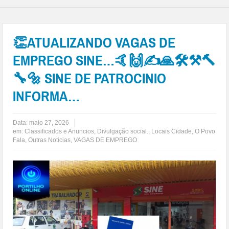
👏ATUALIZANDO VAGAS DE
EMPREGO SINE…🤙🙌✍🙏🛠⚒🔨
🔧🔩 SINE DE PATROCINIO
INFORMA…
Data:
maio 27, 2026
em:
Classificados e Anuncios
,
Divulgação social.
,
Locais Cidade
,
O Povo
Fala
,
Outras Noticias
,
VAGAS DE EMPREGO