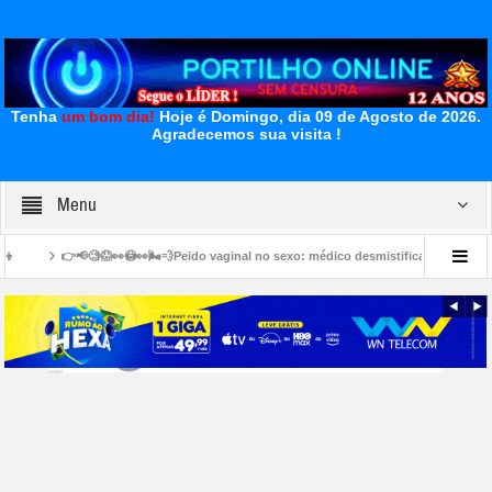
Tenha
um bom dia!
Hoje é Domingo, dia 09 de Agosto de 2026.
Agradecemos sua visita !
Menu
🧐😱👀😳👀🌬💨Peido vaginal no sexo: médico desmistifica preconceito de “frouxid
Patrocínio
👉🏻🚧🚨👎🏻🫵🏻😡😤🫣Serra do Salitre: Portilho Qria fazer uma denúnc