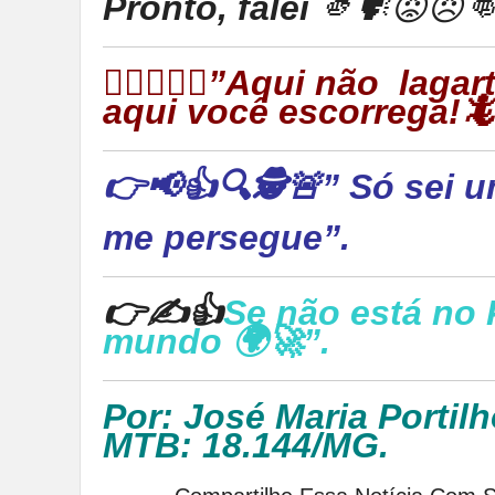
Pronto, falei
🫵🗣😡😠
👉🏻🦎🦎🦎”Aqui não laga
aqui você escorrega!
👉📢👍🔍🕵🚨” Só sei u
me persegue”.
👉✍👍
Se não está no 
mundo 🌍🚀”.
Por: José Maria Portilh
MTB: 18.144/MG.