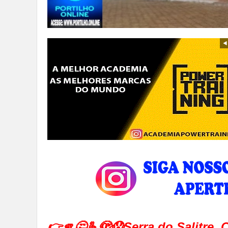
👉🫵🤔🫰🫣😱Serra do Salitre.