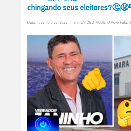
chingando seus eleitores?🤔
Data:
novembro 03, 2025
em:
EM DESTAQUE
,
O Povo Fala
,
R