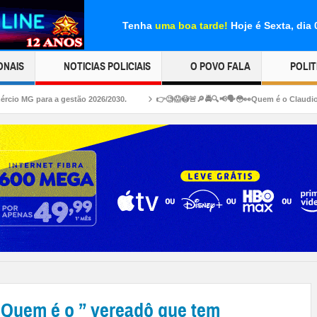
Tenha
uma boa tarde!
Hoje é Sexta, dia
ONAIS
NOTICIAS POLICIAIS
O POVO FALA
POLIT
estão 2026/2030.
👉🧐😱😳🚨🔎🚔🔍📢🗣😳👀Quem é o Claudio “gordo” e a Katric
 Quem é o ” vereadô que tem