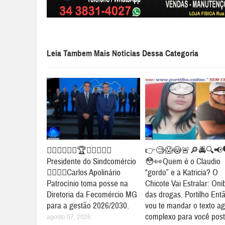
Leia Tambem Mais Noticias Dessa Categoria
👉🏻🤝🤝✍🏻🏆🥇👏🏻👏🏻
👉🧐😱😳🚨🔎🚔🔍📢
Presidente do Sindcomércio
😳👀Quem é o Claudio
👉🏻👏🏻Carlos Apolinário
“gordo” e a Katricia? O
Patrocínio toma posse na
Chicote Vai Estralar: Oni
Diretoria da Fecomércio MG
das drogas. Portilho Ent
para a gestão 2026/2030.
vou te mandar o texto a
complexo para você post
agosto 07, 2026