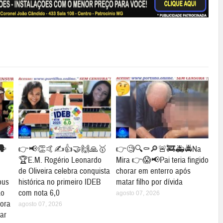
🗣
👉📢👏🤙✍👍🤝🙌🙏🥇
👉🧐🔍⚰🔎🚨🚒🚑🚔Na
🏆E.M. Rogério Leonardo
Mira 👉😱📢Pai teria fingido
de Oliveira celebra conquista
chorar em enterro após
bus
histórica no primeiro IDEB
matar filho por dívida
ão
com nota 6,0
agosto 07, 2026
gora
agosto 07, 2026
ar