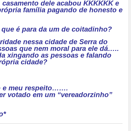
 o casamento dele acabou KKKKKK e
própria família pagando de honesto e
 que é para da um de coitadinho?
ridade nessa cidade de Serra do
essoas que nem moral para ele dá…..
da xingando as pessoas e falando
própria cidade?
o e meu respeito…….
ter votado em um “vereadorzinho”
o*