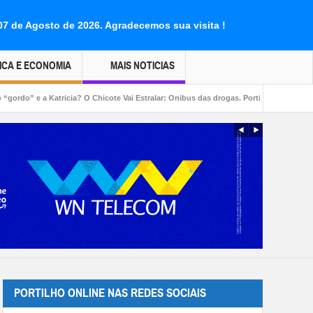
 07 de Agosto de 2026.
Agradecemos sua visita !
ICA E ECONOMIA
MAIS NOTICIAS
ia? O Chicote Vai Estralar: Onibus das drogas. Portilho Então vou te mandar o text
PORTILHO ONLINE NAS REDES SOCIAIS