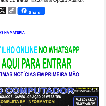
eus Contatos, Escolha a Opção Abaixo:
App
egram
Facebook
X
Copy
Share
Link
TAS NA MATERIA