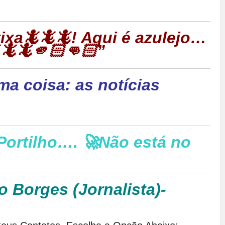

rtixa🦎🦎🦎! Aqui é azulejo…
🦎🦎🫵🏻👊🏻”
ma coisa: as notícias
Portilho…. 🚀Não está no
o Borges (Jornalista)-