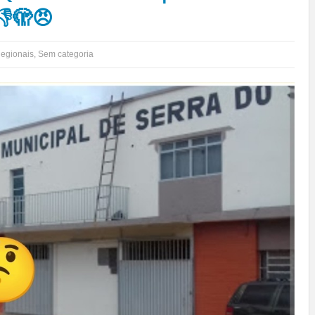
👎🫣😠
egionais
,
Sem categoria