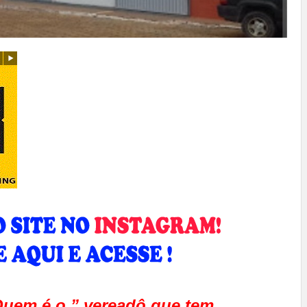
 Quem é o ” vereadô que tem