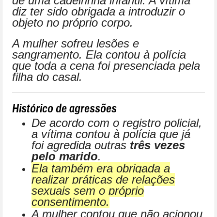
de uma cadeirinha infantil. A vítima
diz ter sido obrigada a introduzir o
objeto no próprio corpo.
A mulher sofreu lesões e
sangramento. Ela contou à polícia
que toda a cena foi presenciada pela
filha do casal.
Histórico de agressões
De acordo com o registro policial,
a vítima contou à polícia que já
foi agredida outras
três vezes
pelo marido
.
Ela também era obrigada a
realizar práticas de relações
sexuais sem o próprio
consentimento.
A mulher contou que não acionou