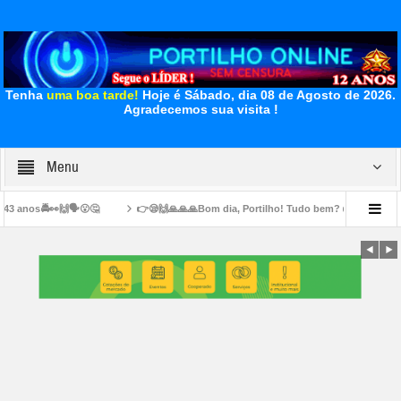
Tenha
uma boa tarde!
Hoje é Sábado, dia 08 de Agosto de 2026.
Agradecemos sua visita !
Menu
🤔
👉😪🙌🙏🙏🙏Bom dia, Portilho! Tudo bem? 👉📢😪😞💊🙌🙏👏🤝Venho lhe pe
nados em cima das calçadas
👉🏻🚧👍🏻👏🏻🤝✍🏻👏🏻👏🏻🛣️ Secretaria de Obras int