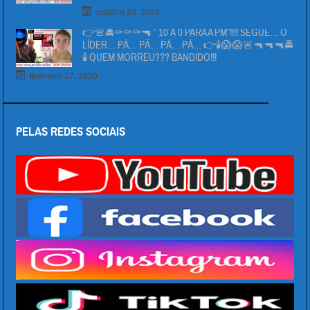
outubro 23, 2020
👉🚨🚔⚰⚰⚰🔫 ” 10 Á 0 PARA A PM”!!!! SEGUE… O
LÍDER… PÄ… PÄ… PÁ… PÁ… 👉🕯😱😱🚨🔫🔫🔫🚔
🕯 QUEM MORREU??? BANDIDO!!!
fevereiro 27, 2020
PELAS REDES SOCIAIS