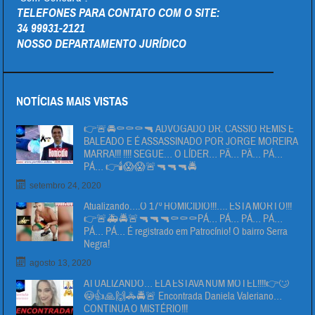
TELEFONES PARA CONTATO COM O SITE:
34 99931-2121
NOSSO DEPARTAMENTO JURÍDICO
NOTÍCIAS MAIS VISTAS
👉🚨🚔⚰⚰⚰🔫 ADVOGADO DR. CÁSSIO REMIS É
BALEADO E É ASSASSINADO POR JORGE MOREIRA
MARRA!!! !!!! SEGUE… O LÍDER… PÄ… PÄ… PÁ…
PÁ… 👉🕯😱😱🚨🔫🔫🔫🚔
setembro 24, 2020
Atualizando….O 17º HOMICIDIO!!!…. ESTA MORTO!!!
👉🚨🚑🚔🚨🔫🔫🔫⚰⚰⚰PÁ… PÁ… PÁ… PÁ…
PÁ… PÁ… É registrado em Patrocínio! O bairro Serra
Negra!
agosto 13, 2020
ATUALIZANDO… ELA ESTAVA NUM MOTEL!!!!👉🙄
😳👍🙏🙌🚓🚔🚨 Encontrada Daniela Valeriano…
CONTINUA O MISTÉRIO!!!