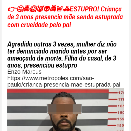
👉🤔🚔😱👿👽🚔🚨🚓ESTUPRO! Criança
de 3 anos presencia mãe sendo estuprada
com crueldade pelo pai
Agredida outras 3 vezes, mulher diz não
ter denunciado marido antes por ser
ameaçada de morte. Filha do casal, de 3
anos, presenciou estupro
Enzo Marcus
https://www.metropoles.com/sao-
paulo/crianca-presencia-mae-estuprada-pai