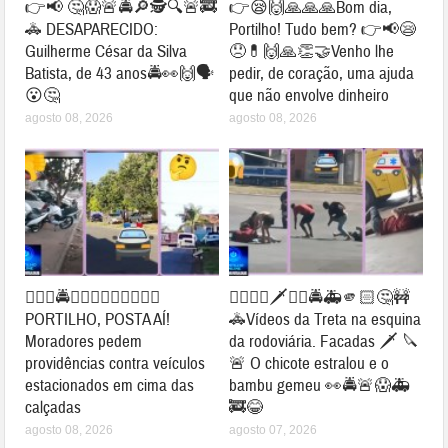
👉📢 🤔😱🚨🚔🔎🕵🔍🚨🚒
👉😪🙌🙏🙏🙏Bom dia,
🚓 DESAPARECIDO:
Portilho! Tudo bem? 👉📢😪
Guilherme César da Silva
😞💊🙌🙏👏🤝Venho lhe
Batista, de 43 anos🚔👀🙌🗣
pedir, de coração, uma ajuda
😮🤔
que não envolve dinheiro
agosto 08, 2026
agosto 08, 2026
👉🏻🚨🚔🤔🚧😱👀✍🏻🚦🛑🚗
👉🏻😱👀🗡️🔪🚨🚔🚑🫵🏻🤔🚧
PORTILHO, POSTA AÍ!
🚓Vídeos da Treta na esquina
Moradores pedem
da rodoviária. Facadas 🗡️ 🔪
providências contra veículos
🚨 O chicote estralou e o
estacionados em cima das
bambu gemeu 👀🚔🚨😱🚑
calçadas
🚒😂
agosto 08, 2026
agosto 07, 2026