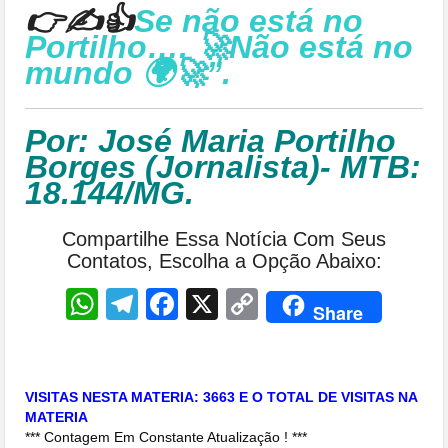
👉✍👍
Se não está no
Portilho…. 🚀Não está no
mundo 🌍🚀”.
Por: José Maria Portilho
Borges (Jornalista)- MTB:
18.144/MG.
Compartilhe Essa Notícia Com Seus
Contatos, Escolha a Opção Abaixo:
WhatsApp
Telegram
Facebook
X
Copy
Share
Link
VISITAS NESTA MATERIA: 3663 E O TOTAL DE VISITAS NA
MATERIA
*** Contagem Em Constante Atualização ! ***