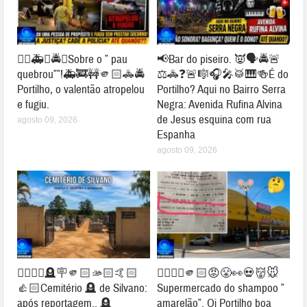
👉🏻🚑🚓🚔😱Sobre o ” pau
📢Bar do piseiro. 👿🗣🚔🚨
quebrou””!🚑🚒🚧🫵🏻🚓🚔
⚖🚓❓🚨🎼🎧🎤🥁🎹🍻É do
Portilho, o valentão atropelou
Portilho? Aqui no Bairro Serra
e fugiu.
Negra: Avenida Rufina Alvina
de Jesus esquina com rua
agosto 09, 2026
Espanha
agosto 09, 2026
👉🏻👏🏻🪦🪧🫵🏻🫴🏻🤙🏻
👉🏻👎🏻🫵🏻😡😤👀💀👹🐭
👍🏻Cemitério 🪦 de Silvano:
Supermercado do shampoo ”
após reportagem.. 🪦
amarelão”. Oi Portilho boa