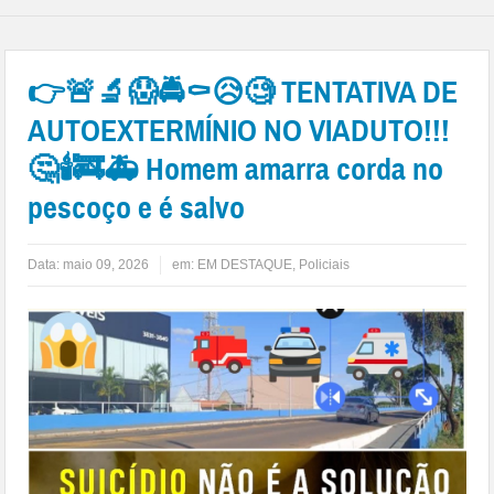
👉🚨🔬😱🚔⚰😥🧐 TENTATIVA DE
AUTOEXTERMÍNIO NO VIADUTO!!!
🤔🕯🚒🚑 Homem amarra corda no
pescoço e é salvo
Data:
maio 09, 2026
em:
EM DESTAQUE
,
Policiais