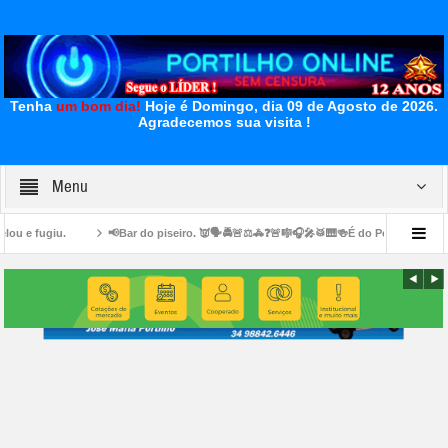
Tenha
um bom dia!
Hoje é Domingo, dia 09 de Agosto de 2026.
Agradecemos sua visita !
Menu
📢Bar do piseiro. 👿🗣🚔🚨⚖🚓❓🚨🎼🎧🎤🥁🎹🍻É do Portilho? Aqui no Bairro Serra
🗣😮🤔
👉😪🙌🙏🙏🙏Bom dia, Portilho! Tudo bem? 👉📢😪😞💊🙌🙏👏🤝Venho l