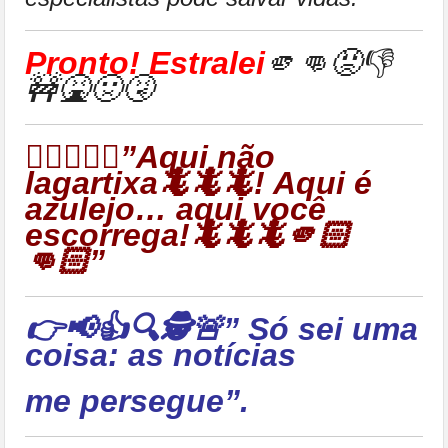
Pronto! Estralei
🫵👊😡👎
🚧🤮🤢🤧
👉🏻🦎🦎🦎”Aqui não
lagartixa🦎🦎🦎! Aqui é
azulejo… aqui você
escorrega!🦎🦎🦎🫵🏻
👊🏻”
👉📢👍🔍🕵🚨” Só sei uma
coisa: as notícias
me persegue”.