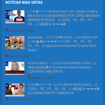
NOTÍCIAS MAIS VISTAS
👉🚨🚔⚰⚰⚰🔫 ADVOGADO DR. CÁSSIO REMIS É
BALEADO E É ASSASSINADO POR JORGE MOREIRA
MARRA!!! !!!! SEGUE… O LÍDER… PÄ… PÄ… PÁ…
PÁ… 👉🕯😱😱🚨🔫🔫🔫🚔
setembro 24, 2020
Atualizando….O 17º HOMICIDIO!!!…. ESTA MORTO!!!
👉🚨🚑🚔🚨🔫🔫🔫⚰⚰⚰PÁ… PÁ… PÁ… PÁ…
PÁ… PÁ… É registrado em Patrocínio! O bairro Serra
Negra!
agosto 13, 2020
ATUALIZANDO… ELA ESTAVA NUM MOTEL!!!!👉🙄
😳👍🙏🙌🚓🚔🚨 Encontrada Daniela Valeriano…
CONTINUA O MISTÉRIO!!!
outubro 23, 2020
👉🚨🚔⚰⚰⚰🔫 ” 10 Á 0 PARA A PM”!!!! SEGUE… O
LÍDER… PÄ… PÄ… PÁ… PÁ… 👉🕯😱😱🚨🔫🔫🔫🚔
🕯 QUEM MORREU??? BANDIDO!!!
fevereiro 27, 2020