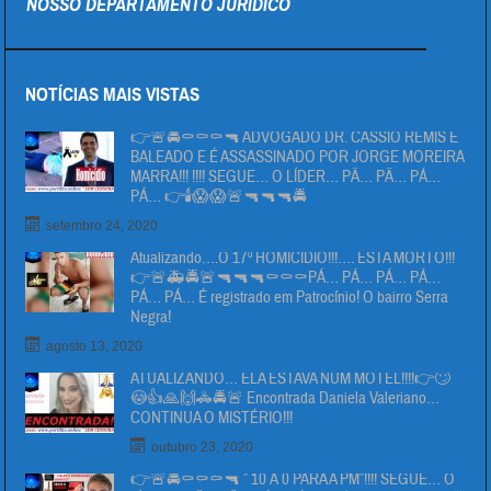
NOSSO DEPARTAMENTO JURÍDICO
NOTÍCIAS MAIS VISTAS
👉🚨🚔⚰⚰⚰🔫 ADVOGADO DR. CÁSSIO REMIS É
BALEADO E É ASSASSINADO POR JORGE MOREIRA
MARRA!!! !!!! SEGUE… O LÍDER… PÄ… PÄ… PÁ…
PÁ… 👉🕯😱😱🚨🔫🔫🔫🚔
setembro 24, 2020
Atualizando….O 17º HOMICIDIO!!!…. ESTA MORTO!!!
👉🚨🚑🚔🚨🔫🔫🔫⚰⚰⚰PÁ… PÁ… PÁ… PÁ…
PÁ… PÁ… É registrado em Patrocínio! O bairro Serra
Negra!
agosto 13, 2020
ATUALIZANDO… ELA ESTAVA NUM MOTEL!!!!👉🙄
😳👍🙏🙌🚓🚔🚨 Encontrada Daniela Valeriano…
CONTINUA O MISTÉRIO!!!
outubro 23, 2020
👉🚨🚔⚰⚰⚰🔫 ” 10 Á 0 PARA A PM”!!!! SEGUE… O