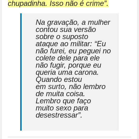
chupadinha. Isso não é
crime
”.
Na gravação, a mulher
contou sua versão
sobre o suposto
ataque ao militar: “Eu
não furei, eu peguei no
colete dele para ele
não fugir, porque eu
queria uma carona.
Quando estou
em
surto
, não lembro
de muita coisa.
Lembro que faço
muito sexo para
desestressar”.