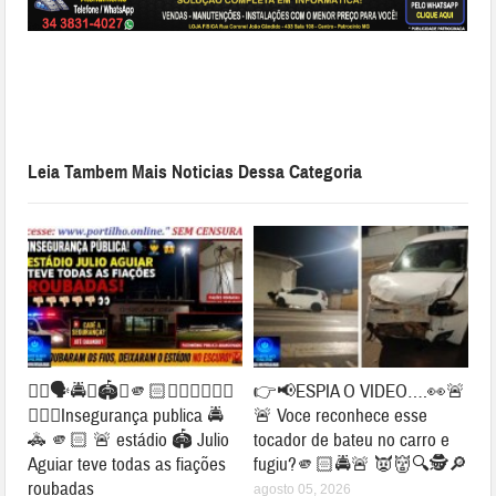
Leia Tambem Mais Noticias Dessa Categoria
👉🏻🗣️🚔😱🏟️🚨🫵🏻👎🏻👎🏻👎🏻
👉📢ESPIA O VIDEO….👀🚨
👎🏻👀Insegurança publica 🚔
🚨 Voce reconhece esse
🚓 🫵🏻 🚨 estádio 🏟️ Julio
tocador de bateu no carro e
Aguiar teve todas as fiações
fugiu?🫵🏻🚔🚨 👿👹🔍🕵🔎
roubadas
agosto 05, 2026