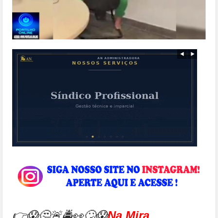
👉😱🤔🚨🚔👀🙄😱
Na Mira