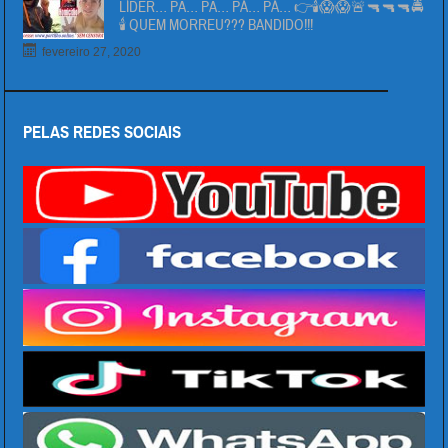
LÍDER… PÄ… PÄ… PÁ… PÁ… 👉🕯😱😱🚨🔫🔫🔫🚔
🕯 QUEM MORREU??? BANDIDO!!!
fevereiro 27, 2020
PELAS REDES SOCIAIS