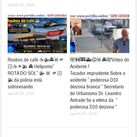
agosto 06, 2026
Roubos de café ☕🚁🚔🚨🫵
🫣🚧🚒🚑😱🚨🚔🫣Vídeo do
🏻☕☀🚁 🚔 Heliponto”
Acidente !
ROTA DO SOL” 🚁 🚨 🫵🏻
Tocador imprudente.Sobre o
🚁 da polícia está
acidente ” poderosa D10
sobrevoando
deizona branca ” Secretario
de Urbanismo Dr. Leandro
agosto 05, 2026
Antrade foi a vitima da ”
poderosa D10 deizona “
agosto 05, 2026