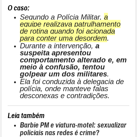
O caso:
Segundo a Polícia Militar,
a
equipe realizava patrulhamento
de rotina quando foi acionada
para conter uma desordem
.
Durante a intervenção,
a
suspeita apresentou
comportamento alterado e, em
meio à confusão, tentou
golpear um dos militares
.
Ela foi conduzida à delegacia de
polícia, onde manteve falas
desconexas e contradições.
Leia também
Barbie PM e viatura-motel: sexualizar
policiais nas redes é crime?