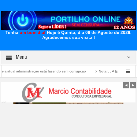
Tenha
um bom dia!
Hoje é Quinta, dia 06 de Agosto de 2026.
Agradecemos sua visita !
Menu
tração está fazendo sem corrupção
Nota 👉🏻🫵🏻🙌🏻👏🏻👍🏻🐕‍🦺🐕🦮🚑🤝✍🏻So
o Boqueirão
👉📢ESPIA O VIDEO….👀🚨🚨 Voce reconhece esse tocador de bateu 