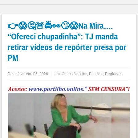
👉😱🤔🚨🚔👀🙄😱Na Mira….
“Ofereci chupadinha”: TJ manda
retirar vídeos de repórter presa por
PM
Data:
fevereiro 06, 2026
em:
Outras Noticias
,
Policiais
,
Regionais