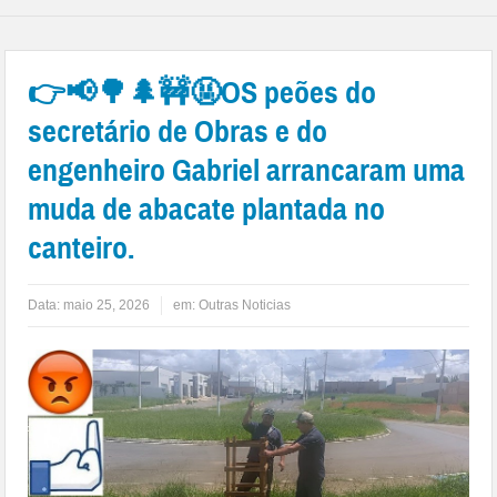
👉📢🌳🌲🚧🤬OS peões do
secretário de Obras e do
engenheiro Gabriel arrancaram uma
muda de abacate plantada no
canteiro.
Data:
maio 25, 2026
em:
Outras Noticias