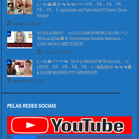
👉🚨🚑🚔🚨🔫🔫🔫⚰⚰⚰PÁ… PÁ… PÁ… PÁ…
PÁ… PÁ… É registrado em Patrocínio! O bairro Serra
Negra!
agosto 13, 2020
ATUALIZANDO… ELA ESTAVA NUM MOTEL!!!!👉🙄
😳👍🙏🙌🚓🚔🚨 Encontrada Daniela Valeriano…
CONTINUA O MISTÉRIO!!!
outubro 23, 2020
👉🚨🚔⚰⚰⚰🔫 ” 10 Á 0 PARA A PM”!!!! SEGUE… O
LÍDER… PÄ… PÄ… PÁ… PÁ… 👉🕯😱😱🚨🔫🔫🔫🚔
🕯 QUEM MORREU??? BANDIDO!!!
fevereiro 27, 2020
PELAS REDES SOCIAIS