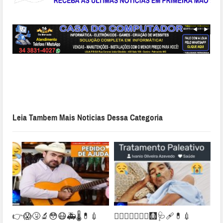
Leia Tambem Mais Noticias Dessa Categoria
👉😱🤧🔬😳😷🚑🌡💊💉
👉🏻😢🙌🏻😱😪🩻🩺🩹💊💉