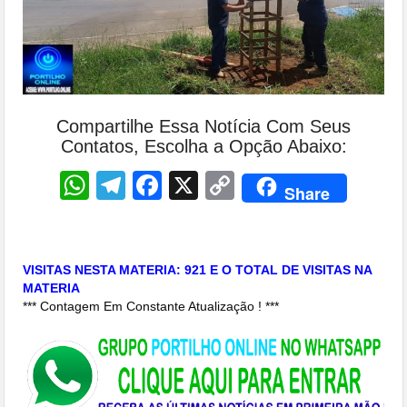
Compartilhe Essa Notícia Com Seus
Contatos, Escolha a Opção Abaixo:
WhatsApp
Telegram
Facebook
X
Copy
Share
Link
VISITAS NESTA MATERIA: 921 E O TOTAL DE VISITAS NA
MATERIA
*** Contagem Em Constante Atualização ! ***