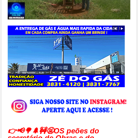
👉📢🌳🌲🚧🤬OS peões do
secretário de Obras e do