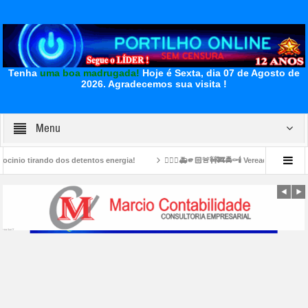
Tenha
uma boa madrugada!
Hoje é Sexta, dia 07 de Agosto de
2026.
Agradecemos sua visita !
Menu
dos detentos energia!
👉🏻🤔🚑🫵🏻🚨🚧🚒🚔⚰️🕯️ Vereador foi morto no bairro Carajá
para nos ajudar. A inprensa da qui nos negou apoio…Todos os anos nós ficavamos