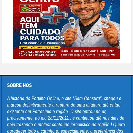
SOBRE NOS
A história do Portilho Online, o site “Sem Censura”, chegou e
marcou definitivamente a ruptura de uma ditadura até então
existente em Patrocínio e região. O site entrou no ar,
precisamente, no dia 28/12/2011 , e continuou até nos dias de
hoje trazendo o melhor conteúdo jornalistico da região ! Quero
agradecer todo o carinho e, especialmente, a preferência dos