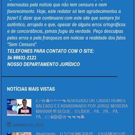
internautas pela notícia que não tem censura e nem
favorecimento. Hoje, este redator só tem agradecimentos a
fazer! E dizer que continuarei com este site que sempre foi
autêntico, arrojado e que, apesar de alguns erros ortográficos
e de concordância, jamais fugiu da verdade. Peço desculpas
pelos erros e pela franqueza em noticiar a realidade dos fatos
“Sem Censura”.
TELEFONES PARA CONTATO COM O SITE:
34 99931-2121
NOSSO DEPARTAMENTO JURÍDICO
NOTÍCIAS MAIS VISTAS
👉🚨🚔⚰⚰⚰🔫 ADVOGADO DR. CÁSSIO REMIS É
BALEADO E É ASSASSINADO POR JORGE MOREIRA
MARRA!!! !!!! SEGUE… O LÍDER… PÄ… PÄ… PÁ…
PÁ… 👉🕯😱😱🚨🔫🔫🔫🚔
setembro 24, 2020
Atualizando….O 17º HOMICIDIO!!!…. ESTA MORTO!!!