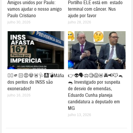
Amigos unidos por Paulo:
Portilho ELE está em estado
vamos ajudar o nosso amigo
terminal com câncer. Nus
Paulo Cristiano
ajude por favor
julho 30, 2026
julho 28, 2026
👉🏻🫵🏻😡💀🚨🩺🩻💣Máfia
👉👽🗣⚖🧐😱🚨🚔📢🐭🐁
dos peritos do INSS são
🐀 Investigado por suspeita
exonerados!
de desvio de emendas,
Eduardo Cunha planeja
julho 16, 2026
candidatura a deputado em
MG
julho 13, 2026