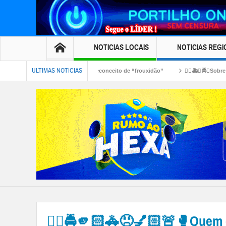
NOTICIAS LOCAIS
NOTICIAS REGI
ULTIMAS NOTICIAS
desmistifica preconceito de “frouxidão”
👉🏻🚑🚓🚔😱Sobre o ” pau quebrou””!
ogando óleo de cozinha aq na rua tá causando acidentes
👉🏻🚔🫵🏻🚓😠💅🏻🚨🥊Quem é 