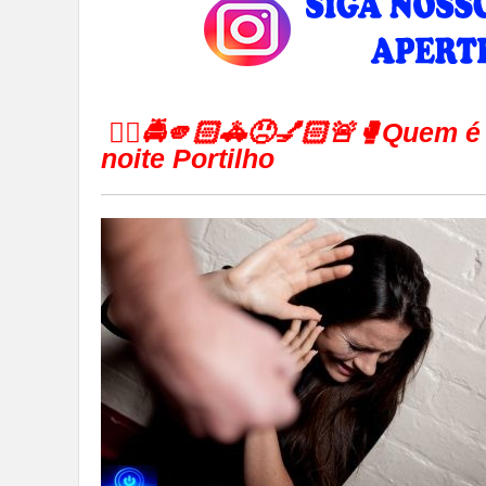
👉🏻🚔🫵🏻🚓😠💅🏻🚨🥊Quem é
noite Portilho