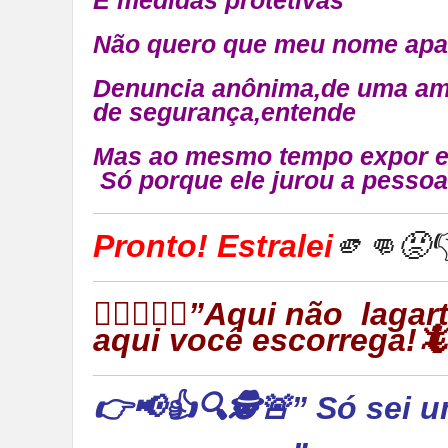
Não quero que meu nome apa
Denuncia anônima,de uma ami
de segurança,entende
Mas ao mesmo tempo expor e
Só porque ele jurou a pessoa
Pronto! Estralei
🫵👊😡
👉🏻🦎🦎🦎”Aqui não laga
aqui você escorrega!
👉📢👍🔍🕵🚨” Só sei u