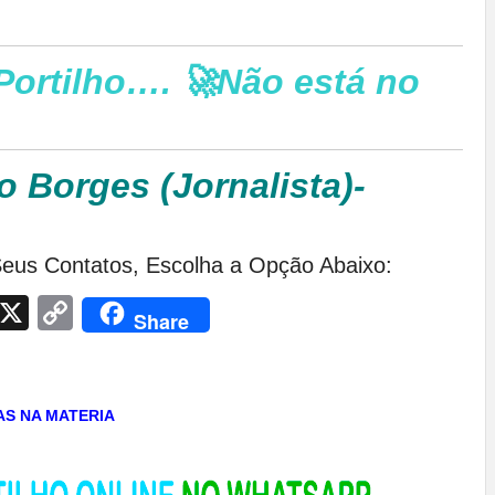
Portilho…. 🚀Não está no
o Borges (Jornalista)-
eus Contatos, Escolha a Opção Abaixo:
App
egram
Facebook
X
Copy
Share
Link
TAS NA MATERIA