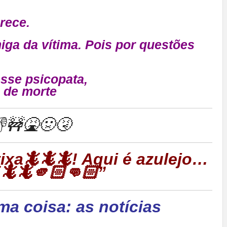
rece.
ga da vítima.
Pois por questões
sse psicopata,
 de morte
🚧🤮🤢🤧
rtixa🦎🦎🦎! Aqui é azulejo…
🦎🦎🫵🏻👊🏻”
ma coisa: as notícias