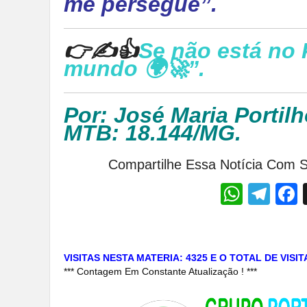
me persegue”.
👉✍👍
Se não está no 
mundo 🌍🚀”.
Por: José Maria Portilh
MTB: 18.144/MG.
Compartilhe Essa Notícia Com S
Whats
Tel
VISITAS NESTA MATERIA: 4325 E O TOTAL DE VISI
*** Contagem Em Constante Atualização ! ***