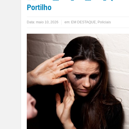
Portilho
Data:
maio 10, 2026
em:
EM DESTAQUE
,
Policiais