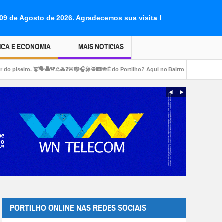
 09 de Agosto de 2026.
Agradecemos sua visita !
ICA E ECONOMIA
MAIS NOTICIAS
🚨⚖🚓❓🚨🎼🎧🎤🥁🎹🍻É do Portilho? Aqui no Bairro Serra Negra: Avenida Rufina Alvi
PORTILHO ONLINE NAS REDES SOCIAIS