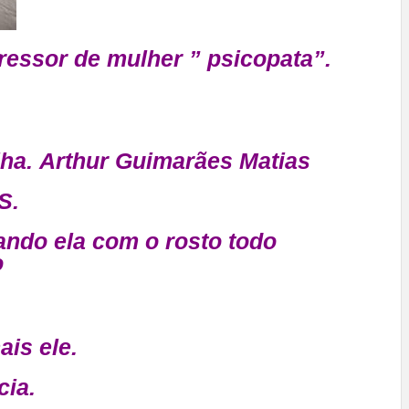
essor de mulher ” psicopata”.
lha.
Arthur Guimarães Matias
S.
ndo ela com o rosto todo
o
is ele.
cia.