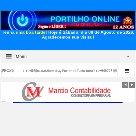
Tenha
uma boa tarde!
Hoje é Sábado, dia 08 de Agosto de 2026.
Agradecemos sua visita !
Menu
😪🙌🙏🙏🙏Bom dia, Portilho! Tudo bem? 👉📢😪😞💊🙌🙏👏🤝Venho lhe pedir, de cora
 das calçadas
👉🏻🚧👍🏻👏🏻🤝✍🏻👏🏻👏🏻🛣️ Secretaria de Obras intensifica melho