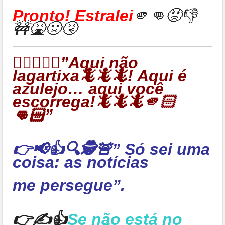
Pronto! Estralei
🫵👊😡👎
🚧🤮🤢🤧
👉🏻🦎🦎🦎”Aqui não
lagartixa🦎🦎🦎! Aqui é
azulejo… aqui você
escorrega!🦎🦎🦎🫵🏻
👊🏻”
👉📢👍🔍🕵🚨” Só sei uma
coisa: as notícias
me persegue”.
👉✍👍
Se não está no