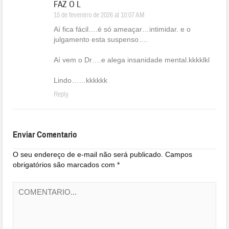
FAZ O L
15 de fevereiro de 2026 at 10:07 AM
Aí fica fácil….é só ameaçar…intimidar. e o
julgamento esta suspenso….
Aí vem o Dr….e alega insanidade mental.kkkklkl
Lindo……kkkkkk
Reply
Enviar Comentario
O seu endereço de e-mail não será publicado.
Campos
obrigatórios são marcados com
*