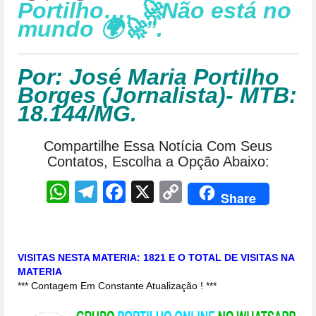
Portilho…. 🚀Não está no
mundo 🌍🚀”.
Por: José Maria Portilho
Borges (Jornalista)- MTB:
18.144/MG.
Compartilhe Essa Notícia Com Seus
Contatos, Escolha a Opção Abaixo:
WhatsApp
Telegram
Facebook
X
Copy
Share
Link
VISITAS NESTA MATERIA: 1821 E O TOTAL DE VISITAS NA
MATERIA
*** Contagem Em Constante Atualização ! ***