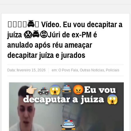
👉🏻🚓😱🚔😡 Vídeo. Eu vou decapitar a
juíza 😱🚔😡Júri de ex-PM é
anulado após réu ameaçar
decapitar juíza e jurados
Data:
fevereiro 15, 2026
em:
O Povo Fala
,
Outras Noticias
,
Policiais