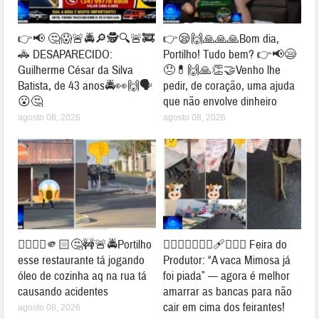
👉📢 🤔😱🚨🚔🔎🕵🔍🚨🚒
👉😪🙌🙏🙏🙏Bom dia,
🚓 DESAPARECIDO:
Portilho! Tudo bem? 👉📢😪
Guilherme César da Silva
😞💊🙌🙏👏🤝Venho lhe
Batista, de 43 anos🚔👀🙌🗣
pedir, de coração, uma ajuda
😮🤔
que não envolve dinheiro
agosto 08, 2026
agosto 08, 2026
👉🏻👎🏻🫵🏻🤔🚧🚨🚔Portilho
👉🏻🐮⛺🚧👎🏻🩹🤔🐄⛺ Feira do
esse restaurante tá jogando
Produtor: “A vaca Mimosa já
óleo de cozinha aq na rua tá
foi piada” — agora é melhor
causando acidentes
amarrar as bancas para não
cair em cima dos feirantes!
agosto 08, 2026