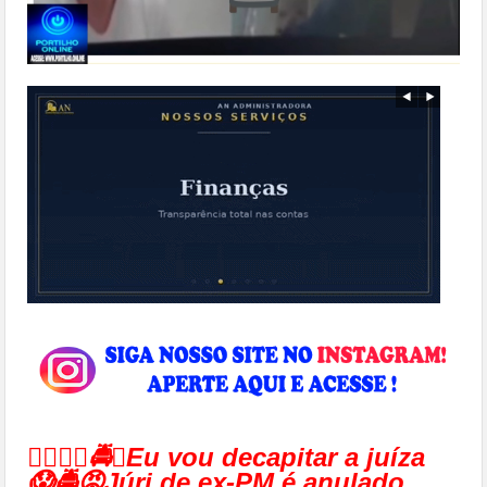
👉🏻🚓😱🚔😡Eu vou decapitar a juíza
😱🚔😡Júri de ex-PM é anulado