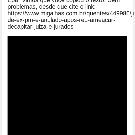
Epa! Vimos que você copiou o texto. Sem
problemas, desde que cite o link:
https://www.migalhas.com.br/quentes/449986/ju
de-ex-pm-e-anulado-apos-reu-ameacar-
decapitar-juiza-e-jurados