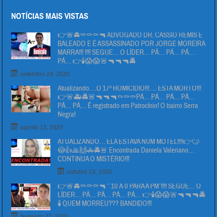
NOTÍCIAS MAIS VISTAS
👉🚨🚔⚰⚰⚰🔫 ADVOGADO DR. CÁSSIO REMIS É
BALEADO E É ASSASSINADO POR JORGE MOREIRA
MARRA!!! !!!! SEGUE… O LÍDER… PÄ… PÄ… PÁ…
PÁ… 👉🕯😱😱🚨🔫🔫🔫🚔
setembro 24, 2020
Atualizando….O 17º HOMICIDIO!!!…. ESTA MORTO!!!
👉🚨🚑🚔🚨🔫🔫🔫⚰⚰⚰PÁ… PÁ… PÁ… PÁ…
PÁ… PÁ… É registrado em Patrocínio! O bairro Serra
Negra!
agosto 13, 2020
ATUALIZANDO… ELA ESTAVA NUM MOTEL!!!!👉🙄
😳👍🙏🙌🚓🚔🚨 Encontrada Daniela Valeriano…
CONTINUA O MISTÉRIO!!!
outubro 23, 2020
👉🚨🚔⚰⚰⚰🔫 ” 10 Á 0 PARA A PM”!!!! SEGUE… O
LÍDER… PÄ… PÄ… PÁ… PÁ… 👉🕯😱😱🚨🔫🔫🔫🚔
🕯 QUEM MORREU??? BANDIDO!!!
fevereiro 27, 2020