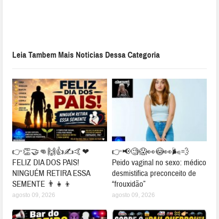
Leia Tambem Mais Noticias Dessa Categoria
👉👏🤝👊🙌👍✍🤙❤
👉📢🧐😱👀😳👀🌬💨
FELIZ DIA DOS PAIS!
Peido vaginal no sexo: médico
NINGUÉM RETIRA ESSA
desmistifica preconceito de
SEMENTE 👨‍👧‍👦
“frouxidão”
agosto 09, 2026
agosto 09, 2026