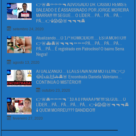
👉🚨🚔⚰⚰⚰🔫 ADVOGADO DR. CÁSSIO REMIS É
BALEADO E É ASSASSINADO POR JORGE MOREIRA
MARRA!!! !!!! SEGUE… O LÍDER… PÄ… PÄ… PÁ…
PÁ… 👉🕯😱😱🚨🔫🔫🔫🚔
setembro 24, 2020
Atualizando….O 17º HOMICIDIO!!!…. ESTA MORTO!!!
👉🚨🚑🚔🚨🔫🔫🔫⚰⚰⚰PÁ… PÁ… PÁ… PÁ…
PÁ… PÁ… É registrado em Patrocínio! O bairro Serra
Negra!
agosto 13, 2020
ATUALIZANDO… ELA ESTAVA NUM MOTEL!!!!👉🙄
😳👍🙏🙌🚓🚔🚨 Encontrada Daniela Valeriano…
CONTINUA O MISTÉRIO!!!
outubro 23, 2020
👉🚨🚔⚰⚰⚰🔫 ” 10 Á 0 PARA A PM”!!!! SEGUE… O
LÍDER… PÄ… PÄ… PÁ… PÁ… 👉🕯😱😱🚨🔫🔫🔫🚔
🕯 QUEM MORREU??? BANDIDO!!!
fevereiro 27, 2020