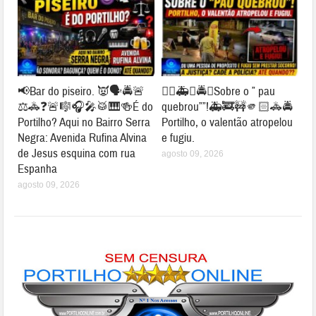
📢Bar do piseiro. 👿🗣🚔🚨
👉🏻🚑🚓🚔😱Sobre o ” pau
⚖🚓❓🚨🎼🎧🎤🥁🎹🍻É do
quebrou””!🚑🚒🚧🫵🏻🚓🚔
Portilho? Aqui no Bairro Serra
Portilho, o valentão atropelou
Negra: Avenida Rufina Alvina
e fugiu.
de Jesus esquina com rua
agosto 09, 2026
Espanha
agosto 09, 2026