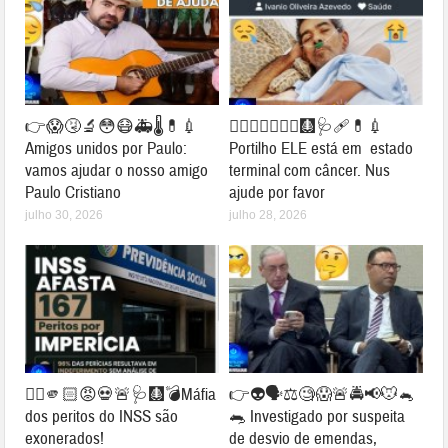
👉😱🤧🔬😳😷🚑🌡💊💉
👉🏻😢🙌🏻😱😪🩻🩺🩹💊💉
Amigos unidos por Paulo:
Portilho ELE está em estado
vamos ajudar o nosso amigo
terminal com câncer. Nus
Paulo Cristiano
ajude por favor
julho 30, 2026
julho 28, 2026
👉🏻🫵🏻😡💀🚨🩺🩻💣Máfia
👉👽🗣⚖🧐😱🚨🚔📢🐭🐁
dos peritos do INSS são
🐀 Investigado por suspeita
exonerados!
de desvio de emendas,