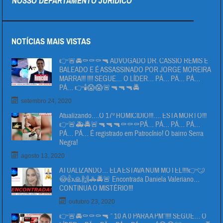
NOSSO DEPARTAMENTO JURÍDICO
NOTÍCIAS MAIS VISTAS
👉🚨🚔⚰⚰⚰🔫 ADVOGADO DR. CÁSSIO REMIS É
BALEADO E É ASSASSINADO POR JORGE MOREIRA
MARRA!!! !!!! SEGUE… O LÍDER… PÄ… PÄ… PÁ…
PÁ… 👉🕯😱😱🚨🔫🔫🔫🚔
setembro 24, 2020
Atualizando….O 17º HOMICIDIO!!!…. ESTA MORTO!!!
👉🚨🚑🚔🚨🔫🔫🔫⚰⚰⚰PÁ… PÁ… PÁ… PÁ…
PÁ… PÁ… É registrado em Patrocínio! O bairro Serra
Negra!
agosto 13, 2020
ATUALIZANDO… ELA ESTAVA NUM MOTEL!!!!👉🙄
😳👍🙏🙌🚓🚔🚨 Encontrada Daniela Valeriano…
CONTINUA O MISTÉRIO!!!
outubro 23, 2020
👉🚨🚔⚰⚰⚰🔫 ” 10 Á 0 PARA A PM”!!!! SEGUE… O