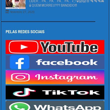
LÍDER… PÄ… PÄ… PÁ… PÁ… 👉🕯😱😱🚨🔫🔫🔫🚔
🕯 QUEM MORREU??? BANDIDO!!!
fevereiro 27, 2020
PELAS REDES SOCIAIS