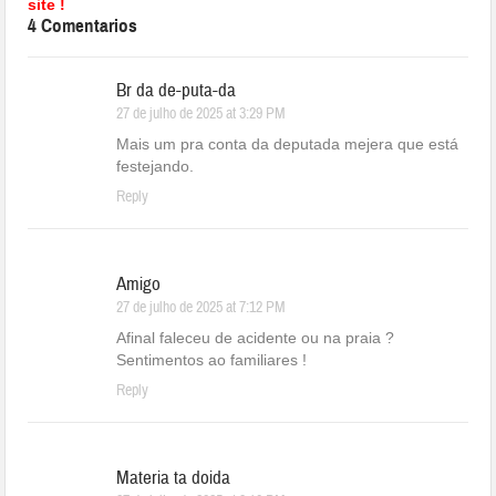
site !
4 Comentarios
Br da de-puta-da
27 de julho de 2025 at 3:29 PM
Mais um pra conta da deputada mejera que está
festejando.
Reply
Amigo
27 de julho de 2025 at 7:12 PM
Afinal faleceu de acidente ou na praia ?
Sentimentos ao familiares !
Reply
Materia ta doida