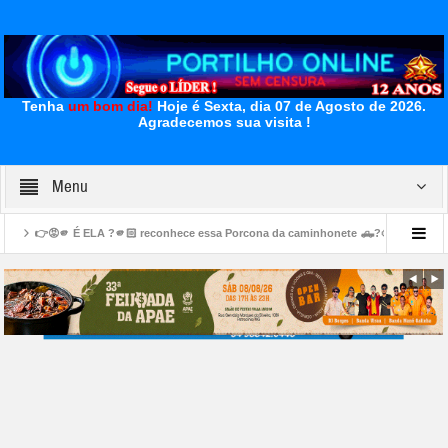
Tenha
um bom dia!
Hoje é Sexta, dia 07 de Agosto de 2026.
Agradecemos sua visita !
Menu
A ?🫵🏻 reconhece essa Porcona da caminhonete 🛻?🐽 🐷 🐖 🫵Quem é o indivíduo P
ações na mineradora EuroChem preocupam trabalhadores em Serra do Salitre