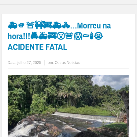
🚑🫵🚨🚧🚒🚑🚓…Morreu na
hora!!!🚔🚑🚒😮🚨😱⚰🕯😭
ACIDENTE FATAL
Data:
julho 27, 2025
em:
Outras Noticias