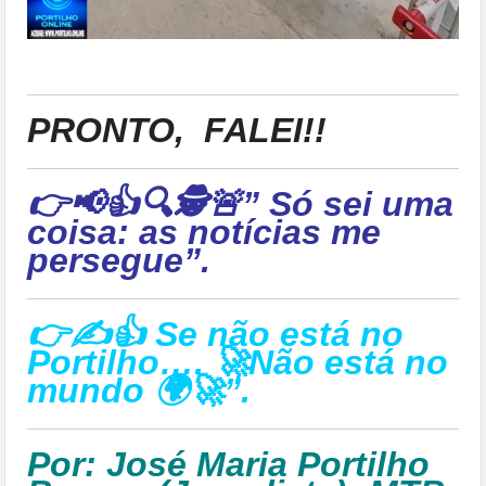
PRONTO,
FALEI!!
👉📢👍🔍🕵🚨” Só sei uma
coisa: as notícias me
persegue”.
👉✍👍 Se não está no
Portilho…. 🚀Não está no
mundo 🌍🚀”.
Por: José Maria Portilho