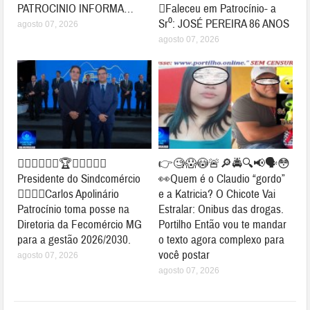
PATROCINIO INFORMA…
😓Faleceu em Patrocínio- a
Sr⁰: JOSÉ PEREIRA 86 ANOS
agosto 07, 2026
agosto 07, 2026
👉🏻🤝🤝✍🏻🏆🥇👏🏻👏🏻
👉🧐😱😳🚨🔎🚔🔍📢🗣😳
Presidente do Sindcomércio
👀Quem é o Claudio “gordo”
👉🏻👏🏻Carlos Apolinário
e a Katricia? O Chicote Vai
Patrocínio toma posse na
Estralar: Onibus das drogas.
Diretoria da Fecomércio MG
Portilho Então vou te mandar
para a gestão 2026/2030.
o texto agora complexo para
você postar
agosto 07, 2026
agosto 07, 2026