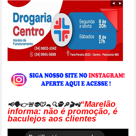
“Marelão
📢🗣👉🚨👽🐭🐁🔍🕵🔎🎬📲
informa: não é promoção, é
baculejos aos clientes