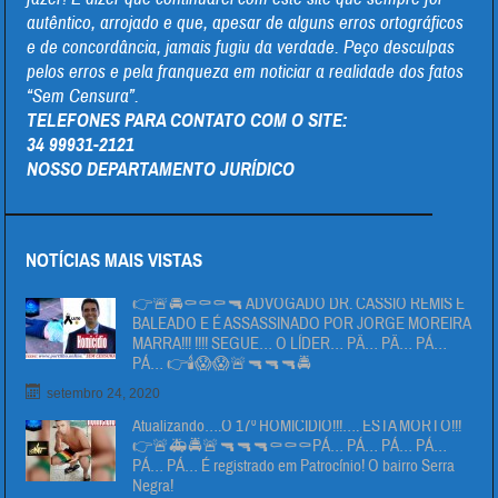
autêntico, arrojado e que, apesar de alguns erros ortográficos
e de concordância, jamais fugiu da verdade. Peço desculpas
pelos erros e pela franqueza em noticiar a realidade dos fatos
“Sem Censura”.
TELEFONES PARA CONTATO COM O SITE:
34 99931-2121
NOSSO DEPARTAMENTO JURÍDICO
NOTÍCIAS MAIS VISTAS
👉🚨🚔⚰⚰⚰🔫 ADVOGADO DR. CÁSSIO REMIS É
BALEADO E É ASSASSINADO POR JORGE MOREIRA
MARRA!!! !!!! SEGUE… O LÍDER… PÄ… PÄ… PÁ…
PÁ… 👉🕯😱😱🚨🔫🔫🔫🚔
setembro 24, 2020
Atualizando….O 17º HOMICIDIO!!!…. ESTA MORTO!!!
👉🚨🚑🚔🚨🔫🔫🔫⚰⚰⚰PÁ… PÁ… PÁ… PÁ…
PÁ… PÁ… É registrado em Patrocínio! O bairro Serra
Negra!