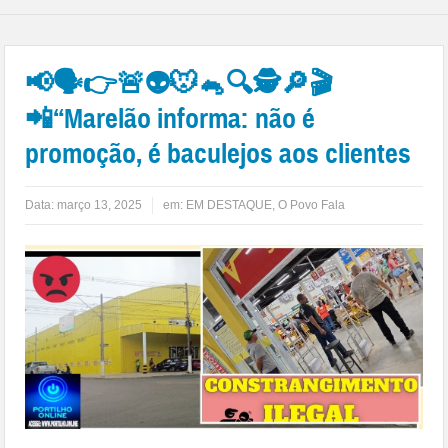
📢🗣👉🚨👽🐭🐁🔍🕵🔎🎬
📲“Marelão informa: não é
promoção, é baculejos aos clientes
Data:
março 13, 2025
em:
EM DESTAQUE
,
O Povo Fala