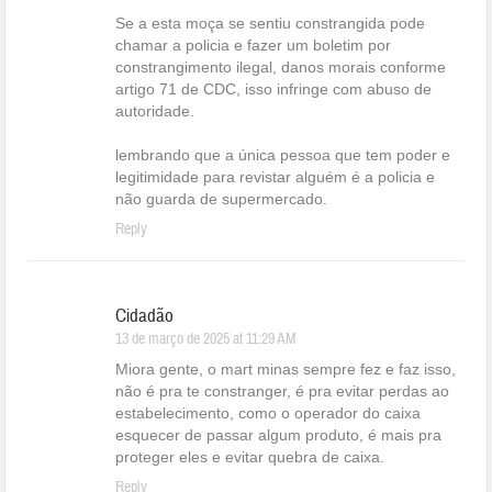
Se a esta moça se sentiu constrangida pode
chamar a policia e fazer um boletim por
constrangimento ilegal, danos morais conforme
artigo 71 de CDC, isso infringe com abuso de
autoridade.
lembrando que a única pessoa que tem poder e
legitimidade para revistar alguém é a policia e
não guarda de supermercado.
Reply
Cidadão
13 de março de 2025 at 11:29 AM
Miora gente, o mart minas sempre fez e faz isso,
não é pra te constranger, é pra evitar perdas ao
estabelecimento, como o operador do caixa
esquecer de passar algum produto, é mais pra
proteger eles e evitar quebra de caixa.
Reply