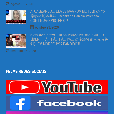
agosto 13, 2020
ATUALIZANDO… ELA ESTAVA NUM MOTEL!!!!👉🙄
😳👍🙏🙌🚓🚔🚨 Encontrada Daniela Valeriano…
CONTINUA O MISTÉRIO!!!
outubro 23, 2020
👉🚨🚔⚰⚰⚰🔫 ” 10 Á 0 PARA A PM”!!!! SEGUE… O
LÍDER… PÄ… PÄ… PÁ… PÁ… 👉🕯😱😱🚨🔫🔫🔫🚔
🕯 QUEM MORREU??? BANDIDO!!!
fevereiro 27, 2020
PELAS REDES SOCIAIS