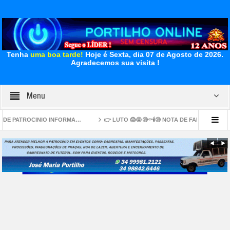
Tenha
uma boa tarde!
Hoje é Sexta, dia 07 de Agosto de 2026.
Agradecemos sua visita !
Menu
RMA…
👉 LUTO 😱😭😪⚰🕯😪 NOTA DE FALECIMENTO. FUNERÁRIA FREDERICO OZA
 6,0
👉🧐🔍⚰🔎🚨🚒🚑🚔Na Mira 👉😱📢Pai teria fingido chorar em enterro após 