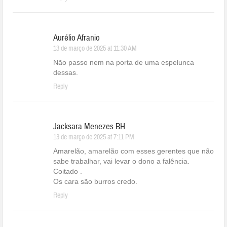
Aurélio Afranio
13 de março de 2025 at 11:30 AM
Não passo nem na porta de uma espelunca
dessas.
Reply
Jacksara Menezes BH
13 de março de 2025 at 7:11 PM
Amarelão, amarelão com esses gerentes que não
sabe trabalhar, vai levar o dono a falência.
Coitado .
Os cara são burros credo.
Reply