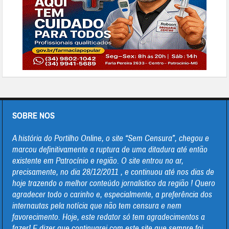
SOBRE NOS
A história do Portilho Online, o site “Sem Censura”, chegou e
marcou definitivamente a ruptura de uma ditadura até então
existente em Patrocínio e região. O site entrou no ar,
precisamente, no dia 28/12/2011 , e continuou até nos dias de
hoje trazendo o melhor conteúdo jornalistico da região ! Quero
agradecer todo o carinho e, especialmente, a preferência dos
internautas pela notícia que não tem censura e nem
favorecimento. Hoje, este redator só tem agradecimentos a
fazer! E dizer que continuarei com este site que sempre foi