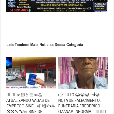
Leia Tambem Mais Noticias Dessa Categoria
👉🏻👍🏻🫵🏻🫰🏻📣👏
👉 LUTO 😱😭😪⚰🕯😪
ATUALIZANDO VAGAS DE
NOTA DE FALECIMENTO.
EMPREGO SINE…🤙🙌✍🙏
FUNERÁRIA FREDERICO
🛠⚒🔨🔧🔩 SINE DE
OZANAM INFORMA….👉🏻😱😥