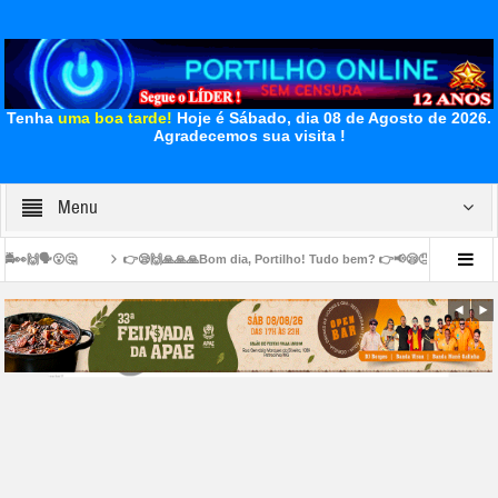
Tenha
uma boa tarde!
Hoje é Sábado, dia 08 de Agosto de 2026.
Agradecemos sua visita !
Menu
ilho! Tudo bem? 👉📢😪😞💊🙌🙏👏🤝Venho lhe pedir, de coração, uma ajuda que não e
🚧👍🏻👏🏻🤝✍🏻👏🏻👏🏻🛣️ Secretaria de Obras intensifica melhorias nas estradas rurais e