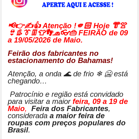
📢👉✍👍 Atenção !🫵🏻 Hoje 👘👚
👙👢👔👖👕👣🧢👓👜 FEIRÃO de 09
a 19/05/2026 de Maio.
Feirão dos fabricantes no
estacionamento do Bahamas!
Atenção, a onda 🌊 de frio ❄ 🥶 está
chegando…
Patrocínio e região está convidado
para visitar a maior
feira, 09 a 19 de
Maio
,
Feira dos Fabricantes
,
considerada
a maior feira de
roupas com preços populares do
Brasil
.