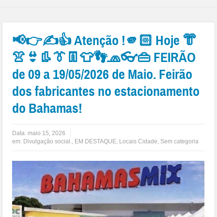
📢👉✍👍 Atenção !🫵🏻 Hoje 👘
👚👙👢👔👖👕👣🧢👓👜 FEIRÃO
de 09 a 19/05/2026 de Maio. Feirão
dos fabricantes no estacionamento
do Bahamas!
Data:
maio 15, 2026
em:
Divulgação social.
,
EM DESTAQUE
,
Locais Cidade
,
Sem categoria