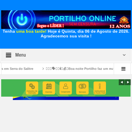
Tenha
uma boa tarde!
Hoje é Quinta, dia 06 de Agosto de 2026.
Agradecemos sua visita !
Menu
litre
👉🏻😱🗣️🔦💡🕯️💸💰💡Boa noite Portilho faz um materia sobre esse preços ab
”
👉🏻🪜🙌🏻👏🏻👍🏻🤝🐦🧢Escada 🪜 de acesso. Aqui você 🫵🏻 paga seus imp