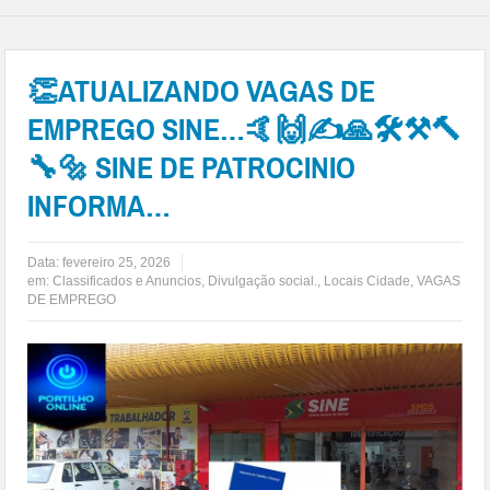
👏ATUALIZANDO VAGAS DE
EMPREGO SINE…🤙🙌✍🙏🛠⚒🔨
🔧🔩 SINE DE PATROCINIO
INFORMA…
Data:
fevereiro 25, 2026
em:
Classificados e Anuncios
,
Divulgação social.
,
Locais Cidade
,
VAGAS
DE EMPREGO