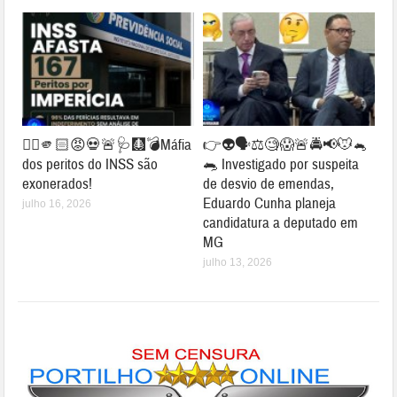
👉🏻🫵🏻😡💀🚨🩺🩻💣Máfia
👉👽🗣⚖🧐😱🚨🚔📢🐭🐁
dos peritos do INSS são
🐀 Investigado por suspeita
exonerados!
de desvio de emendas,
Eduardo Cunha planeja
julho 16, 2026
candidatura a deputado em
MG
julho 13, 2026