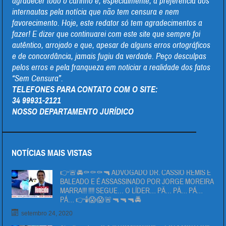
agradecer todo o carinho e, especialmente, a preferência dos
internautas pela notícia que não tem censura e nem
favorecimento. Hoje, este redator só tem agradecimentos a
fazer! E dizer que continuarei com este site que sempre foi
autêntico, arrojado e que, apesar de alguns erros ortográficos
e de concordância, jamais fugiu da verdade. Peço desculpas
pelos erros e pela franqueza em noticiar a realidade dos fatos
“Sem Censura”.
TELEFONES PARA CONTATO COM O SITE:
34 99931-2121
NOSSO DEPARTAMENTO JURÍDICO
NOTÍCIAS MAIS VISTAS
👉🚨🚔⚰⚰⚰🔫 ADVOGADO DR. CÁSSIO REMIS É
BALEADO E É ASSASSINADO POR JORGE MOREIRA
MARRA!!! !!!! SEGUE… O LÍDER… PÄ… PÄ… PÁ…
PÁ… 👉🕯😱😱🚨🔫🔫🔫🚔
setembro 24, 2020