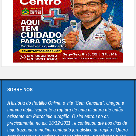
SOBRE NOS
A história do Portilho Online, o site “Sem Censura”, chegou e
marcou definitivamente a ruptura de uma ditadura até então
existente em Patrocínio e região. O site entrou no ar,
precisamente, no dia 28/12/2011 , e continuou até nos dias de
hoje trazendo o melhor conteúdo jornalistico da região ! Quero