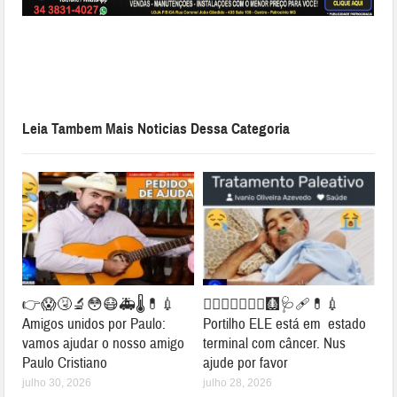
Leia Tambem Mais Noticias Dessa Categoria
👉😱🤧🔬😳😷🚑🌡💊💉
👉🏻😢🙌🏻😱😪🩻🩺🩹💊💉
Amigos unidos por Paulo:
Portilho ELE está em estado
vamos ajudar o nosso amigo
terminal com câncer. Nus
Paulo Cristiano
ajude por favor
julho 30, 2026
julho 28, 2026