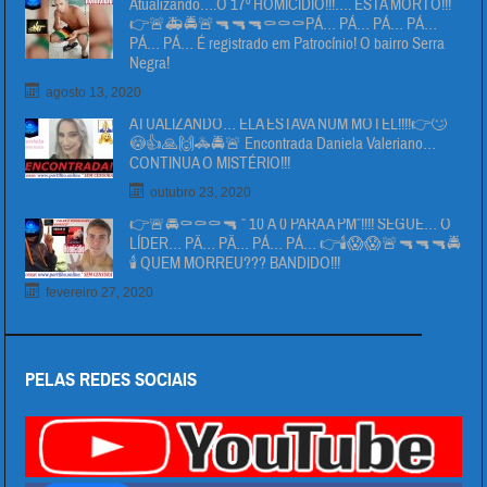
Atualizando….O 17º HOMICIDIO!!!…. ESTA MORTO!!!
👉🚨🚑🚔🚨🔫🔫🔫⚰⚰⚰PÁ… PÁ… PÁ… PÁ…
PÁ… PÁ… É registrado em Patrocínio! O bairro Serra
Negra!
agosto 13, 2020
ATUALIZANDO… ELA ESTAVA NUM MOTEL!!!!👉🙄
😳👍🙏🙌🚓🚔🚨 Encontrada Daniela Valeriano…
CONTINUA O MISTÉRIO!!!
outubro 23, 2020
👉🚨🚔⚰⚰⚰🔫 ” 10 Á 0 PARA A PM”!!!! SEGUE… O
LÍDER… PÄ… PÄ… PÁ… PÁ… 👉🕯😱😱🚨🔫🔫🔫🚔
🕯 QUEM MORREU??? BANDIDO!!!
fevereiro 27, 2020
PELAS REDES SOCIAIS