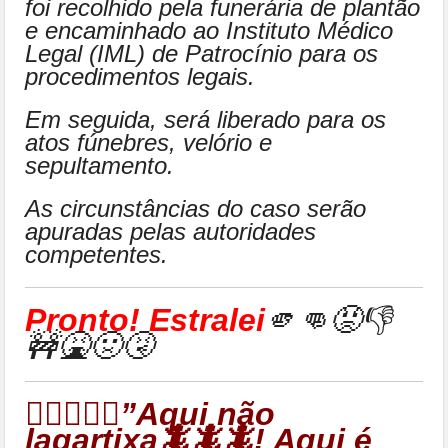
foi recolhido pela funerária de plantão
e encaminhado ao Instituto Médico
Legal (IML) de Patrocínio para os
procedimentos legais.
Em seguida, será liberado para os
atos fúnebres, velório e
sepultamento.
As circunstâncias do caso serão
apuradas pelas autoridades
competentes.
Pronto! Estralei
🫵👊😡👎
🚧🤮🤢🤧
👉🏻🦎🦎🦎”Aqui não
lagartixa🦎🦎🦎! Aqui é