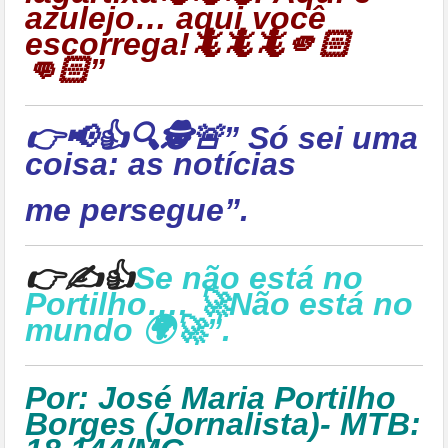
azulejo… aqui você
escorrega!🦎🦎🦎🫵🏻
👊🏻”
👉📢👍🔍🕵🚨” Só sei uma
coisa: as notícias
me persegue”.
👉✍👍
Se não está no
Portilho…. 🚀Não está no
mundo 🌍🚀”.
Por: José Maria Portilho
Borges (Jornalista)- MTB: