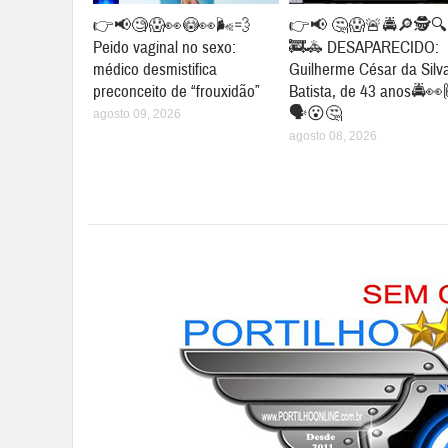
👉📢🧐😱👀😳👀🌬💨
👉📢 🤔😱🚨🚔🔎🕵🔍
Peido vaginal no sexo:
🚒🚓 DESAPARECIDO:
médico desmistifica
Guilherme César da Silv
preconceito de “frouxidão”
Batista, de 43 anos🚔👀
🗣😮🤔
agosto 09, 2026
agosto 08, 2026