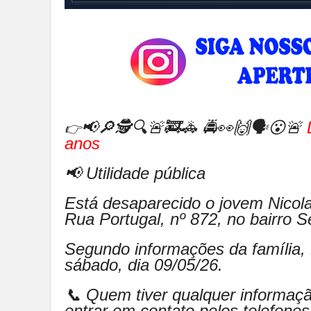
📢🔎🕵🔍🚨🚒🚓
🚔👀🙌🗣😮
🚨
👉
anos
📢 Utilidade pública
Está desaparecido o jovem Nicola
Rua Portugal, nº 872, no bairro S
Segundo informações da família,
sábado, dia 09/05/26.
📞 Quem tiver qualquer informaç
entrar em contato pelos telefones