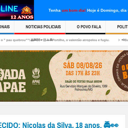
Tenha
um bom dia!
Hoje é Domingo, dia
ONAIS
NOTICIAS POLICIAIS
O POVO FALA
POLIT
!🚑🚒🚧🫵🏻🚓🚔Portilho, o valentão atropelou e fugiu.
📢Bar do piseiro. 👿🗣
O: Nicolas da Silva, 18 anos. 🚔👀