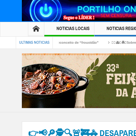
NOTICIAS LOCAIS
NOTICIAS REGI
ULTIMAS NOTICIAS
o desmistifica preconceito de “frouxidão”
👉🏻🚑🚓🚔😱Sobre o ” pau quebrou””
jogando óleo de cozinha aq na rua tá causando acidentes
👉📢🔎🕵🔍🚨🚒🚓 DESAPARECID