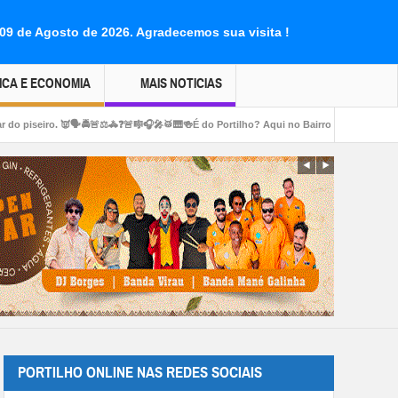
 09 de Agosto de 2026.
Agradecemos sua visita !
ICA E ECONOMIA
MAIS NOTICIAS
🚨⚖🚓❓🚨🎼🎧🎤🥁🎹🍻É do Portilho? Aqui no Bairro Serra Negra: Avenida Rufina Al
PORTILHO ONLINE NAS REDES SOCIAIS