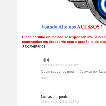
O site portilho.online não se responsabiliza pelo co
comentários em desacordo com o propósito do site
3 Comentarios
Jsjjjsjs
10 de maio de 2026 at 11:17 AM
Quem souber do meu irmão avisa por favo
Reply
Nicolas dos perdido
10 de maio de 2026 at 12:22 PM