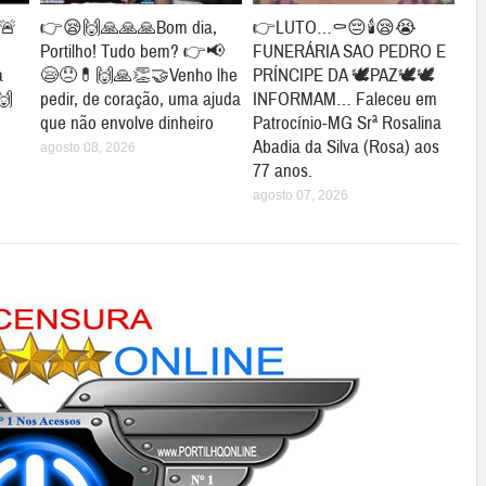
🚨
👉😪🙌🙏🙏🙏Bom dia,
👉LUTO…⚰😔🕯😪😭
Portilho! Tudo bem? 👉📢
FUNERÁRIA SAO PEDRO E
a
😪😞💊🙌🙏👏🤝Venho lhe
PRÍNCIPE DA 🕊PAZ🕊🕊
🙌
pedir, de coração, uma ajuda
INFORMAM… Faleceu em
que não envolve dinheiro
Patrocínio-MG Srª Rosalina
Abadia da Silva (Rosa) aos
agosto 08, 2026
77 anos.
agosto 07, 2026