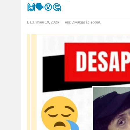
🙌🗣😮🤔
Data:
maio 10, 2026
em:
Divulgação social.