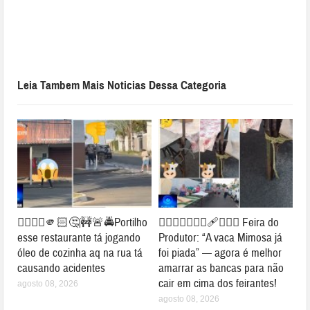
Leia Tambem Mais Noticias Dessa Categoria
👉🏻👎🏻🫵🏻🤔🚧🚨🚔Portilho
👉🏻🐮⛺🚧👎🏻🩹🤔🐄⛺ Feira do
esse restaurante tá jogando
Produtor: “A vaca Mimosa já
óleo de cozinha aq na rua tá
foi piada” — agora é melhor
causando acidentes
amarrar as bancas para não
cair em cima dos feirantes!
agosto 08, 2026
agosto 08, 2026