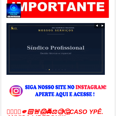
👉🏻🤳🏻🫵🏻🚨😱🚔⚖🧐🤔CASO YPÊ.