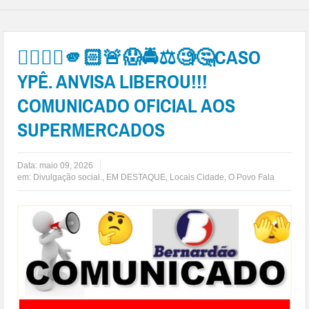
👉🏻🤳🏻🫵🏻🚨😱🚔⚖️🧐🤔CASO
YPÊ. ANVISA LIBEROU!!!
COMUNICADO OFICIAL AOS
SUPERMERCADOS
Data:
maio 09, 2026
em:
Divulgação social.
,
EM DESTAQUE
,
Locais Cidade
,
O Povo Fala