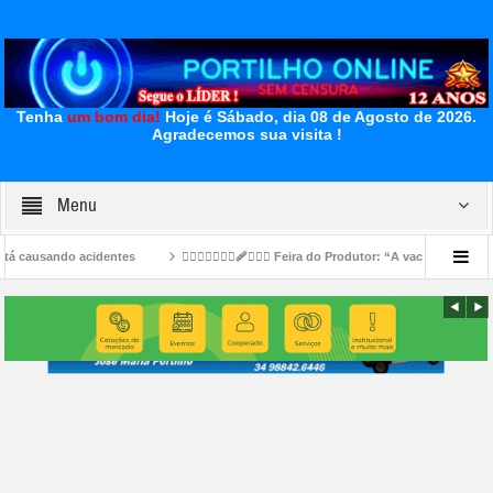
Tenha
um bom dia!
Hoje é Sábado, dia 08 de Agosto de 2026.
Agradecemos sua visita !
Menu
dentes
👉🏻🐮⛺🚧👎🏻🩹🤔🐄⛺ Feira do Produtor: “A vaca Mimosa já foi piada” — ag
estralou e o bambu gemeu 👀🚔🚨😱🚑🚒😂
👉LUTO…⚰😔🕯😪😭FUNERÁRIA SAO PEDR
Diretoria da Fecomércio MG para a gestão 2026/2030.