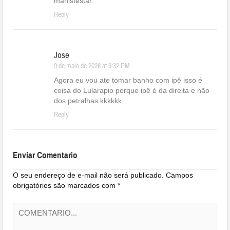
manisfestar.
Reply
Jose
9 de maio de 2026 at 9:32 PM
Agora eu vou ate tomar banho com ipê isso é
coisa do Lularapio porque ipê é da direita e não
dos petralhas kkkkkk
Reply
Enviar Comentario
O seu endereço de e-mail não será publicado.
Campos
obrigatórios são marcados com
*