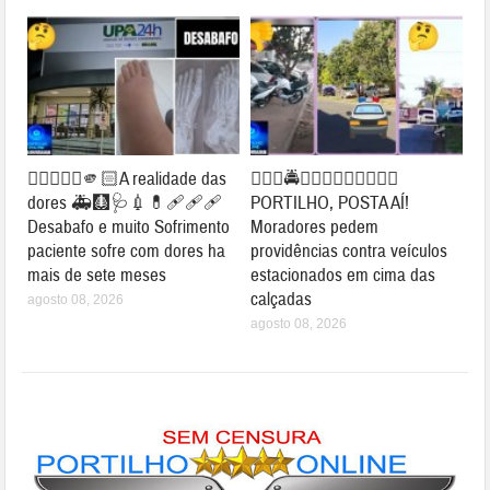
👉🏻👎🏻🤔🫵🏻A realidade das
👉🏻🚨🚔🤔🚧😱👀✍🏻🚦🛑🚗
dores 🚑🩻🩺💉💊🩹🩹🩹
PORTILHO, POSTA AÍ!
Desabafo e muito Sofrimento
Moradores pedem
paciente sofre com dores ha
providências contra veículos
mais de sete meses
estacionados em cima das
calçadas
agosto 08, 2026
agosto 08, 2026