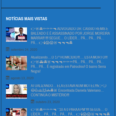
NOTÍCIAS MAIS VISTAS
👉🚨🚔⚰⚰⚰🔫 ADVOGADO DR. CÁSSIO REMIS É
BALEADO E É ASSASSINADO POR JORGE MOREIRA
MARRA!!! !!!! SEGUE… O LÍDER… PÄ… PÄ… PÁ…
PÁ… 👉🕯😱😱🚨🔫🔫🔫🚔
setembro 24, 2020
Atualizando….O 17º HOMICIDIO!!!…. ESTA MORTO!!!
👉🚨🚑🚔🚨🔫🔫🔫⚰⚰⚰PÁ… PÁ… PÁ… PÁ…
PÁ… PÁ… É registrado em Patrocínio! O bairro Serra
Negra!
agosto 13, 2020
ATUALIZANDO… ELA ESTAVA NUM MOTEL!!!!👉🙄
😳👍🙏🙌🚓🚔🚨 Encontrada Daniela Valeriano…
CONTINUA O MISTÉRIO!!!
outubro 23, 2020
👉🚨🚔⚰⚰⚰🔫 ” 10 Á 0 PARA A PM”!!!! SEGUE… O
LÍDER… PÄ… PÄ… PÁ… PÁ… 👉🕯😱😱🚨🔫🔫🔫🚔