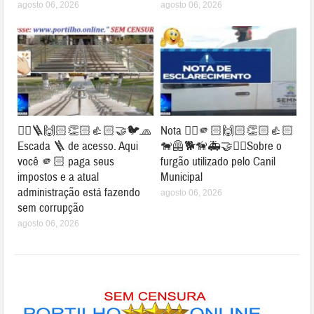
agosto 06, 2026
agosto 06, 2026
👉🏻🪜🙌🏻👏🏻👍🏻🤝🐦🧢
Nota 👉🏻🫵🏻🙌🏻👏🏻👍🏻
Escada 🪜 de acesso. Aqui
🐕‍🦺🐕🦮🚑🤝✍🏻Sobre o
você 🫵🏻 paga seus
furgão utilizado pelo Canil
impostos e a atual
Municipal
administração está fazendo
agosto 06, 2026
sem corrupção
agosto 06, 2026