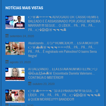
NOTÍCIAS MAIS VISTAS
👉🚨🚔⚰⚰⚰🔫 ADVOGADO DR. CÁSSIO REMIS É
BALEADO E É ASSASSINADO POR JORGE MOREIRA
MARRA!!! !!!! SEGUE… O LÍDER… PÄ… PÄ… PÁ…
PÁ… 👉🕯😱😱🚨🔫🔫🔫🚔
setembro 24, 2020
Atualizando….O 17º HOMICIDIO!!!…. ESTA MORTO!!!
👉🚨🚑🚔🚨🔫🔫🔫⚰⚰⚰PÁ… PÁ… PÁ… PÁ…
PÁ… PÁ… É registrado em Patrocínio! O bairro Serra
Negra!
agosto 13, 2020
ATUALIZANDO… ELA ESTAVA NUM MOTEL!!!!👉🙄
😳👍🙏🙌🚓🚔🚨 Encontrada Daniela Valeriano…
CONTINUA O MISTÉRIO!!!
outubro 23, 2020
👉🚨🚔⚰⚰⚰🔫 ” 10 Á 0 PARA A PM”!!!! SEGUE… O
LÍDER… PÄ… PÄ… PÁ… PÁ… 👉🕯😱😱🚨🔫🔫🔫🚔
🕯 QUEM MORREU??? BANDIDO!!!
fevereiro 27, 2020