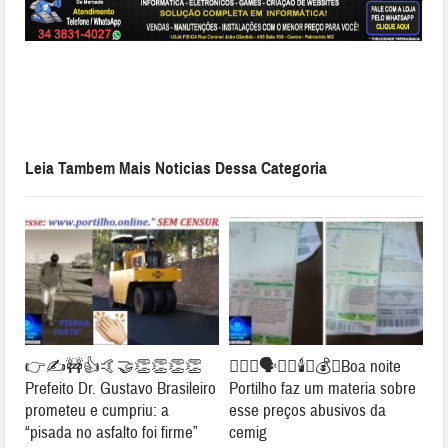
Leia Tambem Mais Noticias Dessa Categoria
👉✍🚧👍🤙🤝👏👏👏👏
👉🏻😱🗣️🔦💡🕯️💸💰💡Boa noite
Prefeito Dr. Gustavo Brasileiro
Portilho faz um materia sobre
prometeu e cumpriu: a
esse preços abusivos da
“pisada no asfalto foi firme”
cemig