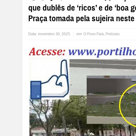
que dublês de ‘ricos’ e de ‘boa 
Praça tomada pela sujeira neste
Data:
novembro 30, 2025
em:
O Povo Fala
,
Policiais