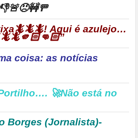
👎🚨😠🚧🚥
rtixa🦎🦎🦎! Aqui é azulejo…
🦎🦎🫵🏻👊🏻”
ma coisa: as notícias
Portilho…. 🚀Não está no
o Borges (Jornalista)-