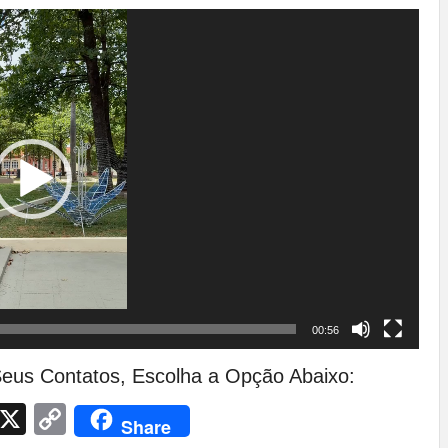
00:56
eus Contatos, Escolha a Opção Abaixo:
App
egram
Facebook
X
Copy
Share