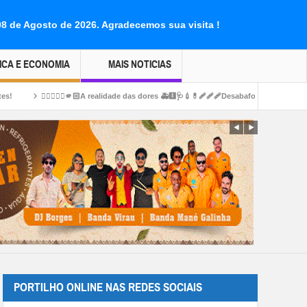
08 de Agosto de 2026.
Agradecemos sua visita !
ICA E ECONOMIA
MAIS NOTICIAS
🫵🏻A realidade das dores 🚑🩻🩺💉💊🩹🩹🩹Desabafo e muito Sofrimento paciente sofr
PORTILHO ONLINE NAS REDES SOCIAIS