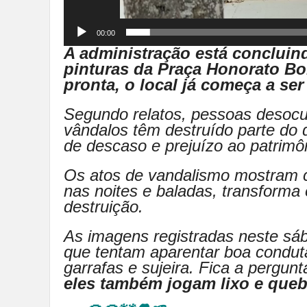
00:00
A administração está concluin
pinturas da Praça Honorato Bo
pronta, o local já começa a se
Segundo relatos, pessoas desoc
vândalos têm destruído parte do 
de descaso e prejuízo ao patrimôn
Os atos de vandalismo mostram 
nas noites e baladas, transforma
destruição.
As imagens registradas neste s
que tentam aparentar boa condut
garrafas e sujeira. Fica a pergun
eles também jogam lixo e que