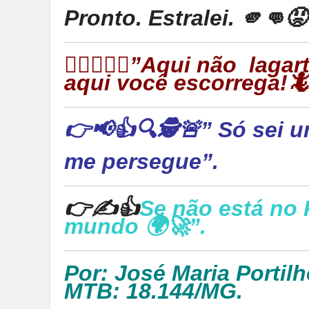
Pronto. Estralei. 🫵👊
👉🏻🦎🦎🦎”Aqui não laga
aqui você escorrega!
👉📢👍🔍🕵🚨” Só sei u
me persegue”.
👉✍👍
Se não está no 
mundo 🌍🚀”.
Por: José Maria Portilh
MTB: 18.144/MG.