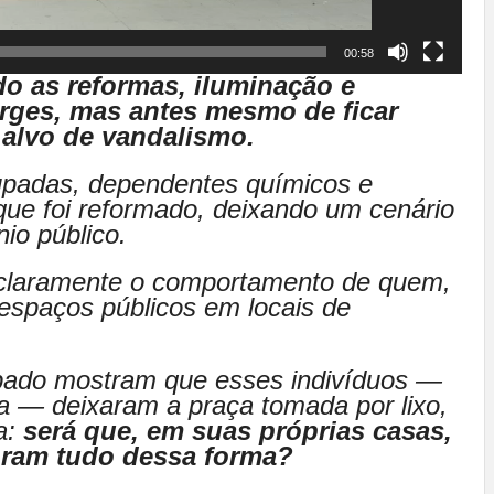
00:58
do as reformas, iluminação e
rges, mas antes mesmo de ficar
r alvo de vandalismo.
upadas, dependentes químicos e
que foi reformado, deixando um cenário
io público.
claramente o comportamento de quem,
 espaços públicos em locais de
ábado mostram que esses indivíduos —
a — deixaram a praça tomada por lixo,
ta:
será que, em suas próprias casas,
bram tudo dessa forma?