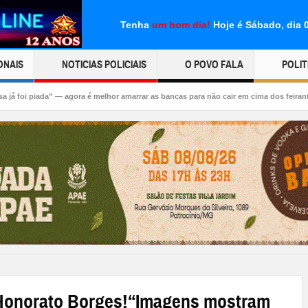
Tenha
um bom dia!
Hoje é Sábado, dia 
ONAIS
NOTICIAS POLICIAIS
O POVO FALA
POLIT
gora é melhor amarrar as bancas para não cair em cima dos feirantes!
👉🏻👎🏻🤔
norato Borges!“Imagens mostram