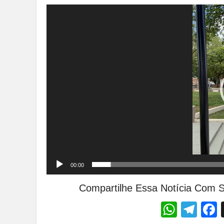
Tocador
de
vídeo
00:00
Compartilhe Essa Notícia Com S
Whats
Tel