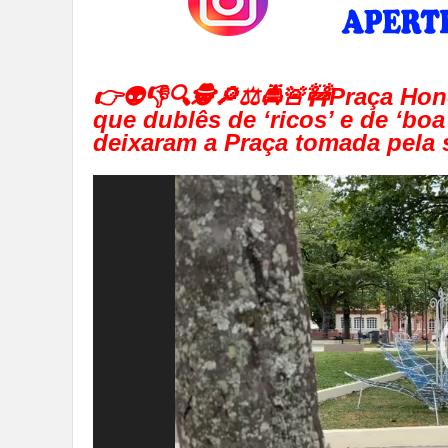
👉👽👎🔍🕵🔎⚖🚔🚨🚧Praça Ho
que dublês de ‘ricos’ e de ‘boa
deixaram a Praça tomada pela 
Tocador
de
vídeo