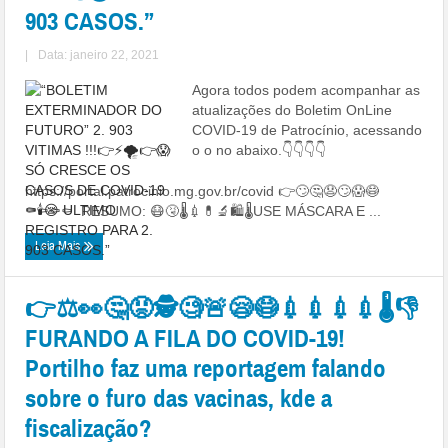
903 CASOS.”
|
Data: janeiro 22, 2021
Agora todos podem acompanhar as
atualizações do Boletim OnLine
COVID-19 de Patrocínio, acessando
o o no abaixo.👇👇👇👇
https://portal.patrocinio.mg.gov.br/covid 👉🙄🤔😧🙄😱😷
⚰⚰⚰⚰ RESUMO: 😷🤧🌡💉💊🔬🛍🌡USE MÁSCARA E ...
Leia Mais
👉⚖👀🤔😡🕵🧐🚨😪😷💉💉💉💉🌡👎
FURANDO A FILA DO COVID-19!
Portilho faz uma reportagem falando
sobre o furo das vacinas, kde a
fiscalização?