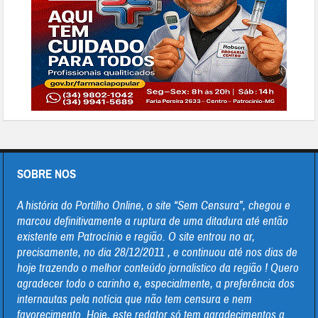
SOBRE NOS
A história do Portilho Online, o site “Sem Censura”, chegou e
marcou definitivamente a ruptura de uma ditadura até então
existente em Patrocínio e região. O site entrou no ar,
precisamente, no dia 28/12/2011 , e continuou até nos dias de
hoje trazendo o melhor conteúdo jornalistico da região ! Quero
agradecer todo o carinho e, especialmente, a preferência dos
internautas pela notícia que não tem censura e nem
favorecimento. Hoje, este redator só tem agradecimentos a