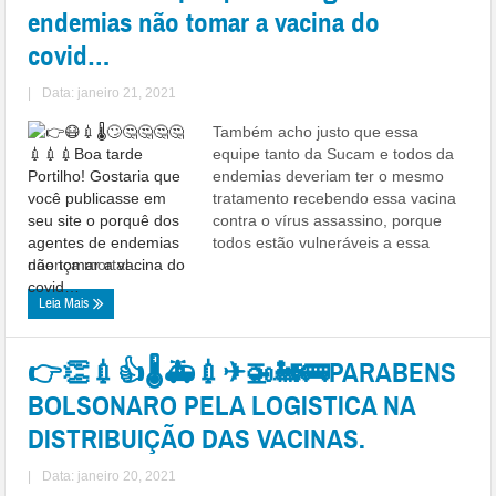
endemias não tomar a vacina do
covid…
|
Data: janeiro 21, 2021
Também acho justo que essa
equipe tanto da Sucam e todos da
endemias deveriam ter o mesmo
tratamento recebendo essa vacina
contra o vírus assassino, porque
todos estão vulneráveis a essa
doença mortal ...
Leia Mais
👉👏💉👍🌡🚑💉✈🚁🚂🚌PARABENS
BOLSONARO PELA LOGISTICA NA
DISTRIBUIÇÃO DAS VACINAS.
|
Data: janeiro 20, 2021