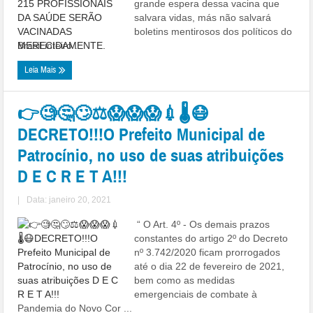
grande espera dessa vacina que
salvara vidas, más não salvará
boletins mentirosos dos políticos do
Brasil inteiro ...
Leia Mais
👉🧐🤔🙄⚖😱😱😱💉🌡😷
DECRETO!!!O Prefeito Municipal de
Patrocínio, no uso de suas atribuições
D E C R E T A!!!
|
Data: janeiro 20, 2021
“ O Art. 4º - Os demais prazos
constantes do artigo 2º do Decreto
nº 3.742/2020 ficam prorrogados
até o dia 22 de fevereiro de 2021,
bem como as medidas
emergenciais de combate à
Pandemia do Novo Cor ...