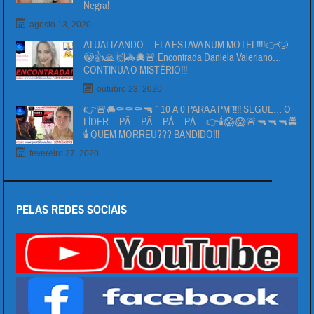
Negra!
agosto 13, 2020
ATUALIZANDO… ELA ESTAVA NUM MOTEL!!!!👉🙄
😳👍🙏🙌🚓🚔🚨 Encontrada Daniela Valeriano…
CONTINUA O MISTÉRIO!!!
outubro 23, 2020
👉🚨🚔⚰⚰⚰🔫 ” 10 Á 0 PARA A PM”!!!! SEGUE… O
LÍDER… PÄ… PÄ… PÁ… PÁ… 👉🕯😱😱🚨🔫🔫🔫🚔
🕯 QUEM MORREU??? BANDIDO!!!
fevereiro 27, 2020
PELAS REDES SOCIAIS