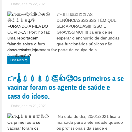
|
Data: janeiro 22, 2021
👉🕵️‍♀️💉💉⚖⚖⚖⚖ AS
DENÚNCIASSSSSSS TÊM QUE
SER APURADAS!!! ISSO É
GRAVÍSSIMO!!!!! Já era de se
esperar o enchurrio de denuncias
que funcionários públicos não
concursados, que nem faz parte da equipe de s ...
Leia Mais
👉🌡💉💉💉💉👏👍🧐Os primeiros a se
vacinar foram os agente de saúde e
casa do idoso.
|
Data: janeiro 21, 2021
Na data do dia, 20/01/2021 ficará
marcada para a eternidade quando
os profissionais da saúde e