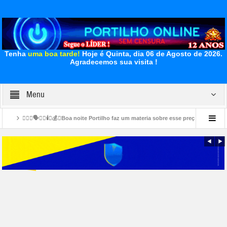
Tenha
uma boa tarde!
Hoje é Quinta, dia 06 de Agosto de 2026.
Agradecemos sua visita !
Menu
🗣️🔦💡🕯️💸💰💡Boa noite Portilho faz um materia sobre esse preços abusivos da cemig
👏🏻👍🏻🤝🐦🧢Escada 🪜 de acesso. Aqui você 🫵🏻 paga seus impostos e a atual ad