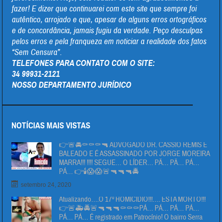
fazer! E dizer que continuarei com este site que sempre foi
autêntico, arrojado e que, apesar de alguns erros ortográficos
e de concordância, jamais fugiu da verdade. Peço desculpas
pelos erros e pela franqueza em noticiar a realidade dos fatos
“Sem Censura”.
TELEFONES PARA CONTATO COM O SITE:
34 99931-2121
NOSSO DEPARTAMENTO JURÍDICO
NOTÍCIAS MAIS VISTAS
👉🚨🚔⚰⚰⚰🔫 ADVOGADO DR. CÁSSIO REMIS É
BALEADO E É ASSASSINADO POR JORGE MOREIRA
MARRA!!! !!!! SEGUE… O LÍDER… PÄ… PÄ… PÁ…
PÁ… 👉🕯😱😱🚨🔫🔫🔫🚔
setembro 24, 2020
Atualizando….O 17º HOMICIDIO!!!…. ESTA MORTO!!!
👉🚨🚑🚔🚨🔫🔫🔫⚰⚰⚰PÁ… PÁ… PÁ… PÁ…
PÁ… PÁ… É registrado em Patrocínio! O bairro Serra