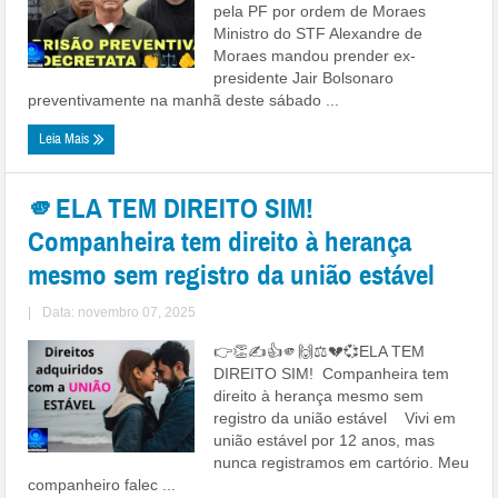
pela PF por ordem de Moraes
Ministro do STF Alexandre de
Moraes mandou prender ex-
presidente Jair Bolsonaro
preventivamente na manhã deste sábado ...
Leia Mais
🫵ELA TEM DIREITO SIM!
Companheira tem direito à herança
mesmo sem registro da união estável
|
Data: novembro 07, 2025
👉👏✍👍🫵🙌⚖💔💞ELA TEM
DIREITO SIM! Companheira tem
direito à herança mesmo sem
registro da união estável Vivi em
união estável por 12 anos, mas
nunca registramos em cartório. Meu
companheiro falec ...