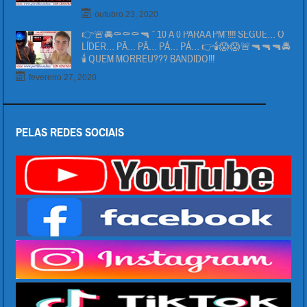
outubro 23, 2020
👉🚨🚔⚰⚰⚰🔫 ” 10 Á 0 PARA A PM”!!!! SEGUE… O
LÍDER… PÄ… PÄ… PÁ… PÁ… 👉🕯😱😱🚨🔫🔫🔫🚔
🕯 QUEM MORREU??? BANDIDO!!!
fevereiro 27, 2020
PELAS REDES SOCIAIS