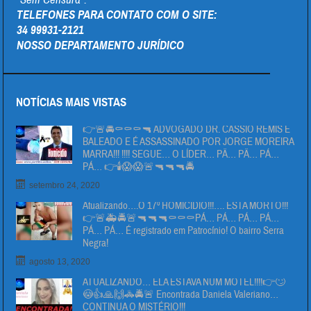
TELEFONES PARA CONTATO COM O SITE:
34 99931-2121
NOSSO DEPARTAMENTO JURÍDICO
NOTÍCIAS MAIS VISTAS
👉🚨🚔⚰⚰⚰🔫 ADVOGADO DR. CÁSSIO REMIS É
BALEADO E É ASSASSINADO POR JORGE MOREIRA
MARRA!!! !!!! SEGUE… O LÍDER… PÄ… PÄ… PÁ…
PÁ… 👉🕯😱😱🚨🔫🔫🔫🚔
setembro 24, 2020
Atualizando….O 17º HOMICIDIO!!!…. ESTA MORTO!!!
👉🚨🚑🚔🚨🔫🔫🔫⚰⚰⚰PÁ… PÁ… PÁ… PÁ…
PÁ… PÁ… É registrado em Patrocínio! O bairro Serra
Negra!
agosto 13, 2020
ATUALIZANDO… ELA ESTAVA NUM MOTEL!!!!👉🙄
😳👍🙏🙌🚓🚔🚨 Encontrada Daniela Valeriano…
CONTINUA O MISTÉRIO!!!