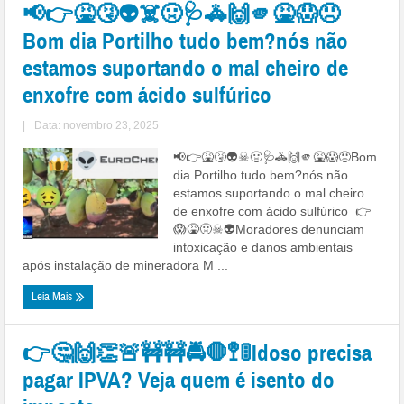
📢👉🤮🤧👽☠️🤢🩺🚓🙌🫵🤮😱😠
Bom dia Portilho tudo bem?nós não
estamos suportando o mal cheiro de
enxofre com ácido sulfúrico
|
Data: novembro 23, 2025
📢👉🤮🤧👽☠🤢🩺🚓🙌🫵🤮😱😠Bom
dia Portilho tudo bem?nós não
estamos suportando o mal cheiro
de enxofre com ácido sulfúrico 👉
😱🤮🤢☠👽Moradores denunciam
intoxicação e danos ambientais
após instalação de mineradora M ...
Leia Mais
👉🤔🙌👏🚨🚧🚧🚔🛑🚏🚦Idoso precisa
pagar IPVA? Veja quem é isento do