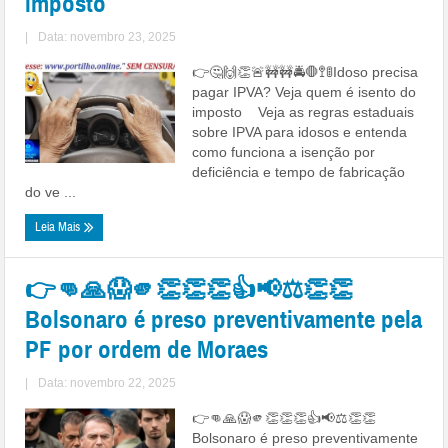
imposto
|
Data: novembro 23, 2025
👉🤔🙌👏🚨🚧🚧🚔🛑🚏🚦Idoso precisa
pagar IPVA? Veja quem é isento do
imposto Veja as regras estaduais
sobre IPVA para idosos e entenda
como funciona a isenção por
deficiência e tempo de fabricação
do ve ...
Leia Mais
👉👊🙏😱🫵👏👏👏👍📢⚖️👏👏
Bolsonaro é preso preventivamente pela
PF por ordem de Moraes
|
Data: novembro 22, 2025
👉👊🙏😱🫵👏👏👏👍📢⚖👏👏
Bolsonaro é preso preventivamente