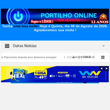
Tenha
uma boa noite!
Hoje é Quinta, dia 06 de Agosto de 2026.
Agradecemos sua visita !
Outras Noticias
 tirando dos detentos energia!
👉🏻🤔🚑🫵🏻🚨🚧🚒🚔⚰️🕯️ Vereador foi morto no bair
 postar para nos ajudar. A inprensa da qui nos negou apoio…Todos os anos nós f