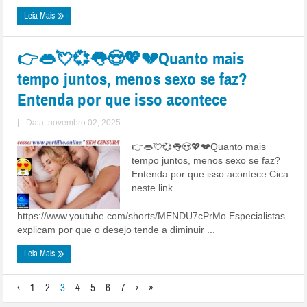
Leia Mais
👉👄💘💞👅😍💖💔Quanto mais
tempo juntos, menos sexo se faz?
Entenda por que isso acontece
|
Data: novembro 02, 2025
👉👄💘💞👅😍💖💔Quanto mais
tempo juntos, menos sexo se faz?
Entenda por que isso acontece Cica
neste link.
https://www.youtube.com/shorts/MENDU7cPrMo Especialistas
explicam por que o desejo tende a diminuir ...
Leia Mais
‹
1
2
3
4
5
6
7
›
»