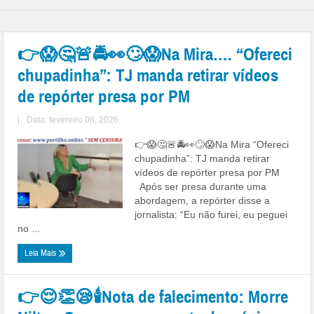
👉😱🤔🚨🚔👀🙄😱Na Mira…. “Ofereci
chupadinha”: TJ manda retirar vídeos
de repórter presa por PM
|
Data: fevereiro 06, 2026
👉😱🤔🚨🚔👀🙄😱Na Mira “Ofereci
chupadinha”: TJ manda retirar
vídeos de repórter presa por PM
Após ser presa durante uma
abordagem, a repórter disse a
jornalista: “Eu não furei, eu peguei
no ...
Leia Mais
👉😌👏😪🕯️Nota de falecimento: Morre