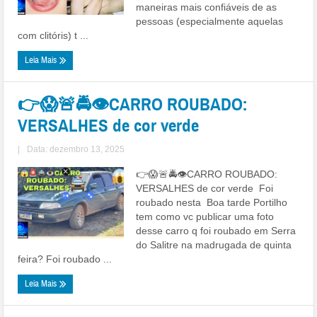
maneiras mais confiáveis ​​de as
pessoas (especialmente aquelas
com clitóris) t ...
Leia Mais
👉😱🚨🚔👁CARRO ROUBADO:
VERSALHES de cor verde
|
Data: dezembro 13, 2025
👉😱🚨🚔👁CARRO ROUBADO:
VERSALHES de cor verde Foi
roubado nesta Boa tarde Portilho
tem como vc publicar uma foto
desse carro q foi roubado em Serra
do Salitre na madrugada de quinta
feira? Foi roubado ...
Leia Mais