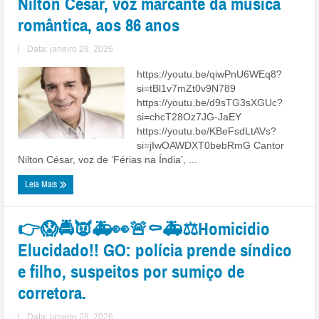
Nilton Cesar, voz marcante da música
romântica, aos 86 anos
|
Data: janeiro 28, 2026
https://youtu.be/qiwPnU6WEq8?
si=tBl1v7mZt0v9N789
https://youtu.be/d9sTG3sXGUc?
si=chcT28Oz7JG-JaEY
https://youtu.be/KBeFsdLtAVs?
si=jIwOAWDXT0bebRmG Cantor
Nilton César, voz de ‘Férias na Índia’, ...
Leia Mais
👉😱🚔👿🚑👀🚨⚰🚑⚖Homicidio
Elucidado!! GO: polícia prende síndico
e filho, suspeitos por sumiço de
corretora.
|
Data: janeiro 28, 2026