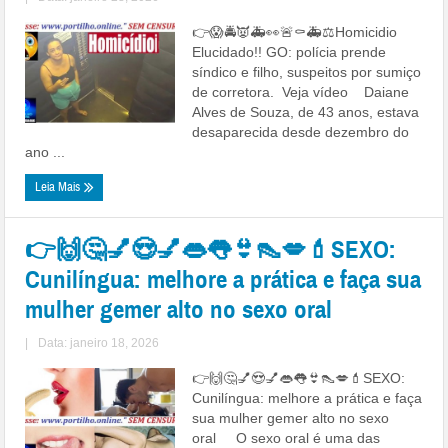
👉😱🚔👿🚑👀🚨⚰🚑⚖Homicidio
Elucidado!! GO: polícia prende
síndico e filho, suspeitos por sumiço
de corretora. Veja vídeo Daiane
Alves de Souza, de 43 anos, estava
desaparecida desde dezembro do
ano ...
Leia Mais
👉🙌🤔💅😍💅👄👅👙👠💋💄SEXO:
Cunilíngua: melhore a prática e faça sua
mulher gemer alto no sexo oral
|
Data: janeiro 18, 2026
👉🙌🤔💅😍💅👄👅👙👠💋💄SEXO:
Cunilíngua: melhore a prática e faça
sua mulher gemer alto no sexo
oral O sexo oral é uma das