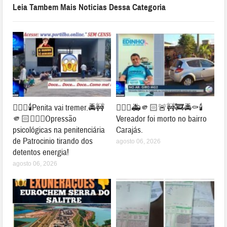
Leia Tambem Mais Noticias Dessa Categoria
👉🏻🚨🕯️Penita vai tremer.🚔🚧
👉🏻🤔🚑🫵🏻🚨🚧🚒🚔⚰️🕯️
🫵🏻⛓️‍💥😱Opressão
Vereador foi morto no bairro
psicológicas na penitenciária
Carajás.
de Patrocinio tirando dos
agosto 06, 2026
detentos energia!
agosto 06, 2026