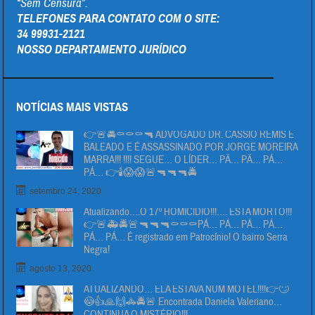
“Sem Censura”.
TELEFONES PARA CONTATO COM O SITE:
34 99931-2121
NOSSO DEPARTAMENTO JURÍDICO
NOTÍCIAS MAIS VISTAS
👉🚨🚔⚰⚰⚰🔫 ADVOGADO DR. CÁSSIO REMIS É
BALEADO E É ASSASSINADO POR JORGE MOREIRA
MARRA!!! !!!! SEGUE… O LÍDER… PÄ… PÄ… PÁ…
PÁ… 👉🕯😱😱🚨🔫🔫🔫🚔
setembro 24, 2020
Atualizando….O 17º HOMICIDIO!!!…. ESTA MORTO!!!
👉🚨🚑🚔🚨🔫🔫🔫⚰⚰⚰PÁ… PÁ… PÁ… PÁ…
PÁ… PÁ… É registrado em Patrocínio! O bairro Serra
Negra!
agosto 13, 2020
ATUALIZANDO… ELA ESTAVA NUM MOTEL!!!!👉🙄
😳👍🙏🙌🚓🚔🚨 Encontrada Daniela Valeriano…
CONTINUA O MISTÉRIO!!!