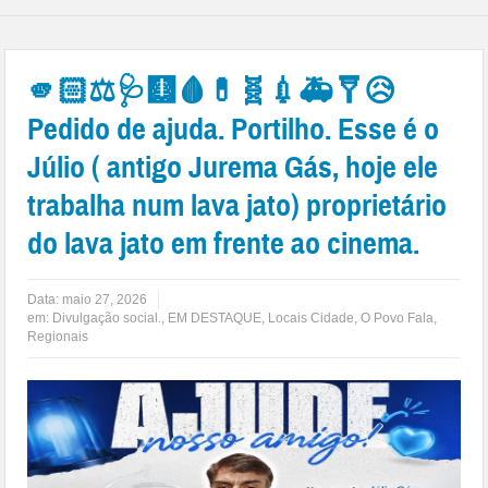
🫵🏻⚖🩺🩻🩸💊🧬💉🚑🩼😥
Pedido de ajuda. Portilho. Esse é o
Júlio ( antigo Jurema Gás, hoje ele
trabalha num lava jato) proprietário
do lava jato em frente ao cinema.
Data:
maio 27, 2026
em:
Divulgação social.
,
EM DESTAQUE
,
Locais Cidade
,
O Povo Fala
,
Regionais