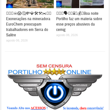
👉🏻👀☠😱🤔💸💎🛠⚒✂⛓‍💥
👉🏻😱🗣️🔦💡🕯️💸💰💡Boa noite
Exonerações na mineradora
Portilho faz um materia sobre
EuroChem preocupam
esse preços abusivos da
trabalhadores em Serra do
cemig
Salitre
agosto 06, 2026
agosto 06, 2026