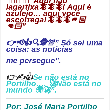
👉🏻🦎🦎🦎”Aqui não
lagartixa🦎🦎🦎! Aqui é
azulejo… aqui você
escorrega!🦎🦎🦎🫵🏻
👊🏻”
👉📢👍🔍🕵🚨” Só sei uma
coisa: as notícias
me persegue”.
👉✍👍
Se não está no
Portilho…. 🚀Não está no
mundo 🌍🚀”.
Por: José Maria Portilho