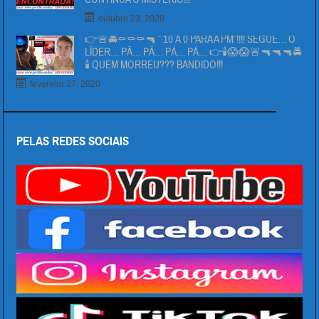
outubro 23, 2020
👉🚨🚔⚰⚰⚰🔫 ” 10 Á 0 PARA A PM”!!!! SEGUE… O
LÍDER… PÄ… PÄ… PÁ… PÁ… 👉🕯😱😱🚨🔫🔫🔫🚔
🕯 QUEM MORREU??? BANDIDO!!!
fevereiro 27, 2020
PELAS REDES SOCIAIS