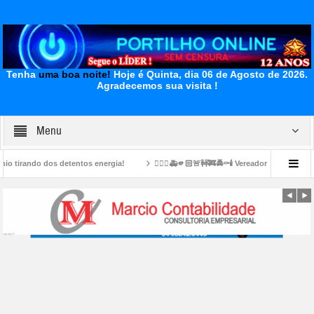
Tenha
uma boa noite!
Hoje é Quinta, dia 06 de Agosto de 2026.
Agradecemos sua visita !
Menu
tentos energia!
👉🏻🤔🚑🫵🏻🚨🚧🚒🚔⚰️🕯️ Vereador foi morto no bairro Carajás.
nos ajudar. A inprensa da qui nos negou apoio…Todos os anos nós ficavamos na pr