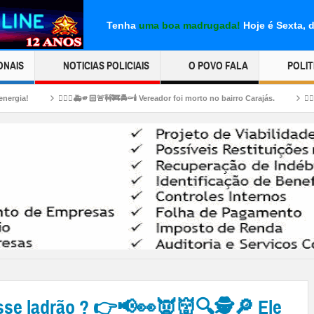
Tenha
uma boa madrugada!
Hoje é Sexta, 
ONAIS
NOTICIAS POLICIAIS
O POVO FALA
POLIT
🏻🚨🚧🚒🚔⚰️🕯️ Vereador foi morto no bairro Carajás.
👉🏻👀☠😱🤔💸💎🛠⚒✂⛓‍💥Ex
sse ladrão ? 👉📢👀👿👹🔍🕵🔎 Ele