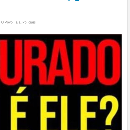
,
O Povo Fala
,
Policiais