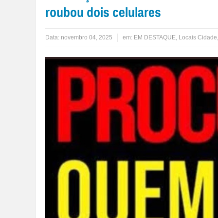
roubou dois celulares
Data:
novembro 04, 2025
em:
EM DESTAQUE
,
Locais Cidade