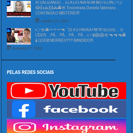
ATUALIZANDO… ELA ESTAVA NUM MOTEL!!!!👉🙄
😳👍🙏🙌🚓🚔🚨 Encontrada Daniela Valeriano…
CONTINUA O MISTÉRIO!!!
outubro 23, 2020
👉🚨🚔⚰⚰⚰🔫 ” 10 Á 0 PARA A PM”!!!! SEGUE… O
LÍDER… PÄ… PÄ… PÁ… PÁ… 👉🕯😱😱🚨🔫🔫🔫🚔
🕯 QUEM MORREU??? BANDIDO!!!
fevereiro 27, 2020
PELAS REDES SOCIAIS