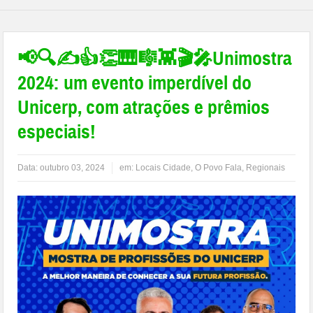
📢🔍✍👍👏🎹🎼👾🎬🎤Unimostra
2024: um evento imperdível do
Unicerp, com atrações e prêmios
especiais!
Data:
outubro 03, 2024
em:
Locais Cidade
,
O Povo Fala
,
Regionais