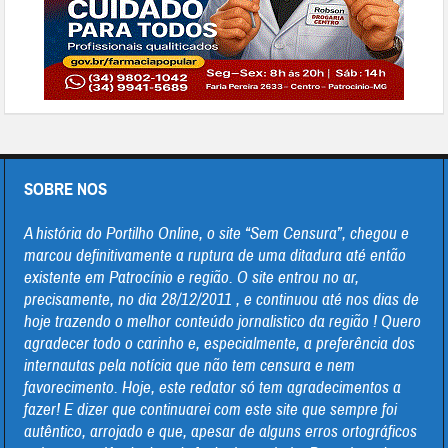
SOBRE NOS
A história do Portilho Online, o site “Sem Censura”, chegou e
marcou definitivamente a ruptura de uma ditadura até então
existente em Patrocínio e região. O site entrou no ar,
precisamente, no dia 28/12/2011 , e continuou até nos dias de
hoje trazendo o melhor conteúdo jornalistico da região ! Quero
agradecer todo o carinho e, especialmente, a preferência dos
internautas pela notícia que não tem censura e nem
favorecimento. Hoje, este redator só tem agradecimentos a
fazer! E dizer que continuarei com este site que sempre foi
autêntico, arrojado e que, apesar de alguns erros ortográficos