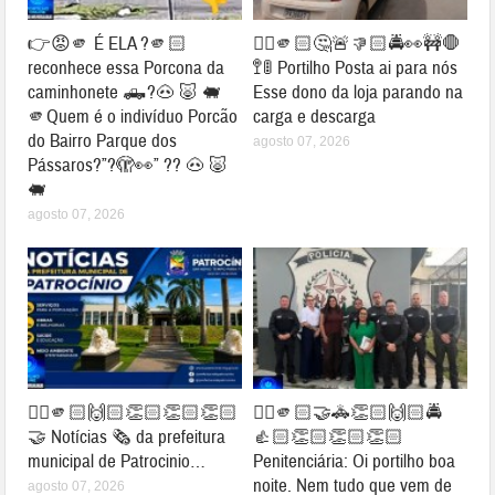
👉😡🫵 É ELA ?🫵🏻
👉🏻🫵🏻🤔🚨👎🏻🚔👀🚧🛑
reconhece essa Porcona da
🚏🚦 Portilho Posta ai para nós
caminhonete 🛻?🐽 🐷 🐖
Esse dono da loja parando na
🫵Quem é o indivíduo Porcão
carga e descarga
do Bairro Parque dos
agosto 07, 2026
Pássaros?”?🫣👀” ?? 🐽 🐷
🐖
agosto 07, 2026
👉🏻🫵🏻🙌🏻👏🏻👏🏻👏🏻
👉🏻🫵🏻🤝🚓👏🏻🙌🏻🚔
🤝 Notícias 🗞️ da prefeitura
👍🏻👏🏻👏🏻👏🏻
municipal de Patrocinio…
Penitenciária: Oi portilho boa
noite. Nem tudo que vem de
agosto 07, 2026