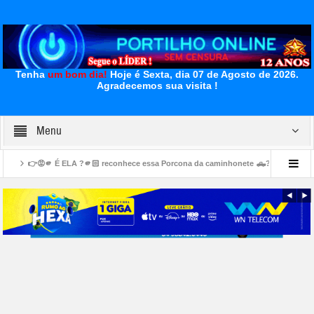
Tenha
um bom dia!
Hoje é Sexta, dia 07 de Agosto de 2026.
Agradecemos sua visita !
Menu
ELA ?🫵🏻 reconhece essa Porcona da caminhonete 🛻?🐽 🐷 🐖 🫵Quem é o indivíduo
erações na mineradora EuroChem preocupam trabalhadores em Serra do Salitre