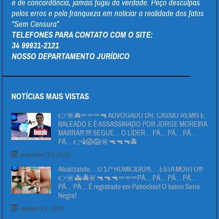
e de concordância, jamais fugiu da verdade. Peço desculpas
pelos erros e pela franqueza em noticiar a realidade dos fatos
“Sem Censura”.
TELEFONES PARA CONTATO COM O SITE:
34 99931-2121
NOSSO DEPARTAMENTO JURÍDICO
NOTÍCIAS MAIS VISTAS
👉🚨🚔⚰⚰⚰🔫 ADVOGADO DR. CÁSSIO REMIS É
BALEADO E É ASSASSINADO POR JORGE MOREIRA
MARRA!!! !!!! SEGUE… O LÍDER… PÄ… PÄ… PÁ…
PÁ… 👉🕯😱😱🚨🔫🔫🔫🚔
setembro 24, 2020
Atualizando….O 17º HOMICIDIO!!!…. ESTA MORTO!!!
👉🚨🚑🚔🚨🔫🔫🔫⚰⚰⚰PÁ… PÁ… PÁ… PÁ…
PÁ… PÁ… É registrado em Patrocínio! O bairro Serra
Negra!
agosto 13, 2020