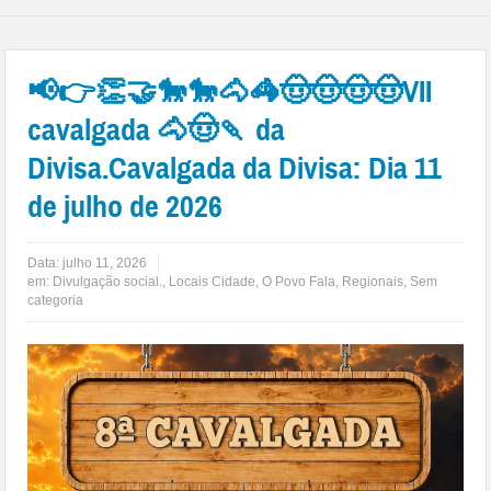
📢👉👏🤝🐎🐎🐴🦓🤠🤠🤠🤠VII
cavalgada 🐴🤠🍡 da
Divisa.Cavalgada da Divisa: Dia 11
de julho de 2026
Data:
julho 11, 2026
em:
Divulgação social.
,
Locais Cidade
,
O Povo Fala
,
Regionais
,
Sem
categoria