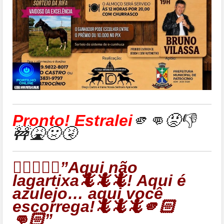
Pronto! Estralei
🫵👊😡👎
🚧🤮🤢🤧
👉🏻🦎🦎🦎”Aqui não
lagartixa🦎🦎🦎! Aqui é
azulejo… aqui você
escorrega!🦎🦎🦎🫵🏻
👊🏻”