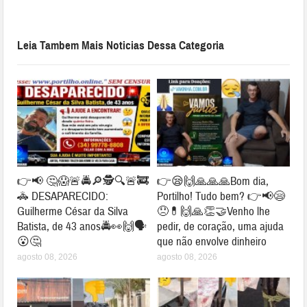
Leia Tambem Mais Noticias Dessa Categoria
👉📢 🤔😱🚨🚔🔎🕵🔍🚨🚒
👉😪🙌🙏🙏🙏Bom dia,
🚓 DESAPARECIDO:
Portilho! Tudo bem? 👉📢😪
Guilherme César da Silva
😞💊🙌🙏👏🤝Venho lhe
Batista, de 43 anos🚔👀🙌🗣
pedir, de coração, uma ajuda
😮🤔
que não envolve dinheiro
agosto 08, 2026
agosto 08, 2026