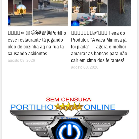
👉🏻👎🏻🫵🏻🤔🚧🚨🚔Portilho
👉🏻🐮⛺🚧👎🏻🩹🤔🐄⛺ Feira do
esse restaurante tá jogando
Produtor: “A vaca Mimosa já
óleo de cozinha aq na rua tá
foi piada” — agora é melhor
causando acidentes
amarrar as bancas para não
cair em cima dos feirantes!
agosto 08, 2026
agosto 08, 2026