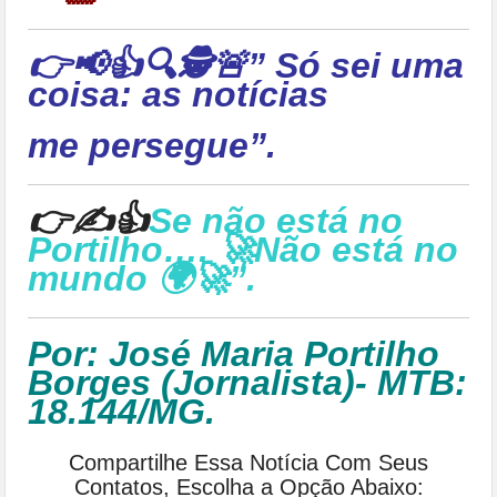
👉📢👍🔍🕵🚨” Só sei uma
coisa: as notícias
me persegue”.
👉✍👍
Se não está no
Portilho…. 🚀Não está no
mundo 🌍🚀”.
Por: José Maria Portilho
Borges (Jornalista)- MTB:
18.144/MG.
Compartilhe Essa Notícia Com Seus
Contatos, Escolha a Opção Abaixo: