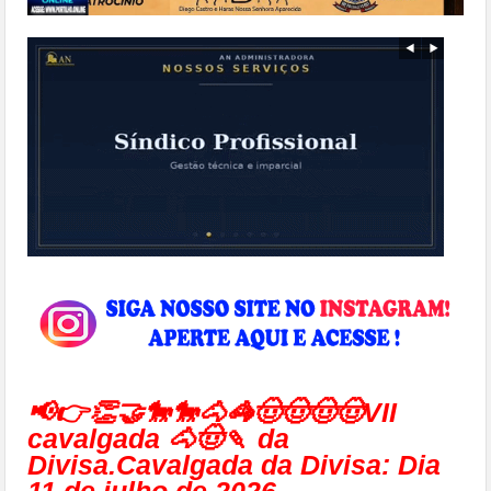
📢👉👏🤝🐎🐎🐴🦓🤠🤠🤠🤠VII
cavalgada 🐴🤠🍡 da
Divisa.Cavalgada da Divisa: Dia
11 de julho de 2026