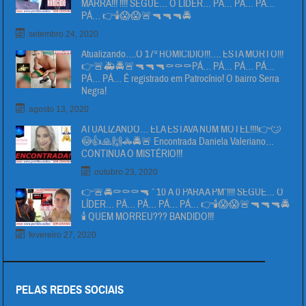
MARRA!!! !!!! SEGUE… O LÍDER… PÄ… PÄ… PÁ…
PÁ… 👉🕯😱😱🚨🔫🔫🔫🚔
setembro 24, 2020
Atualizando….O 17º HOMICIDIO!!!…. ESTA MORTO!!!
👉🚨🚑🚔🚨🔫🔫🔫⚰⚰⚰PÁ… PÁ… PÁ… PÁ…
PÁ… PÁ… É registrado em Patrocínio! O bairro Serra
Negra!
agosto 13, 2020
ATUALIZANDO… ELA ESTAVA NUM MOTEL!!!!👉🙄
😳👍🙏🙌🚓🚔🚨 Encontrada Daniela Valeriano…
CONTINUA O MISTÉRIO!!!
outubro 23, 2020
👉🚨🚔⚰⚰⚰🔫 ” 10 Á 0 PARA A PM”!!!! SEGUE… O
LÍDER… PÄ… PÄ… PÁ… PÁ… 👉🕯😱😱🚨🔫🔫🔫🚔
🕯 QUEM MORREU??? BANDIDO!!!
fevereiro 27, 2020
PELAS REDES SOCIAIS