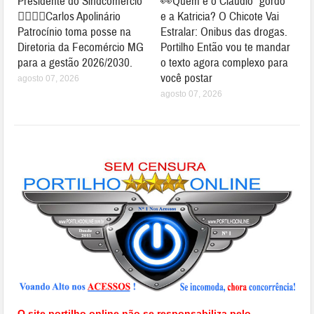
Presidente do Sindcomércio
👀Quem é o Claudio “gordo”
👉🏻👏🏻Carlos Apolinário
e a Katricia? O Chicote Vai
Patrocínio toma posse na
Estralar: Onibus das drogas.
Diretoria da Fecomércio MG
Portilho Então vou te mandar
para a gestão 2026/2030.
o texto agora complexo para
você postar
agosto 07, 2026
agosto 07, 2026
O site portilho.online não se responsabiliza pelo