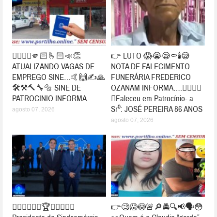
👉🏻👍🏻🫵🏻🫰🏻📣👏
👉 LUTO 😱😭😪⚰🕯😪
ATUALIZANDO VAGAS DE
NOTA DE FALECIMENTO.
EMPREGO SINE…🤙🙌✍🙏
FUNERÁRIA FREDERICO
🛠⚒🔨🔧🔩 SINE DE
OZANAM INFORMA….👉🏻😱😥
PATROCINIO INFORMA…
😓Faleceu em Patrocínio- a
Sr⁰: JOSÉ PEREIRA 86 ANOS
agosto 07, 2026
agosto 07, 2026
👉🏻🤝🤝✍🏻🏆🥇👏🏻👏🏻
👉🧐😱😳🚨🔎🚔🔍📢🗣😳