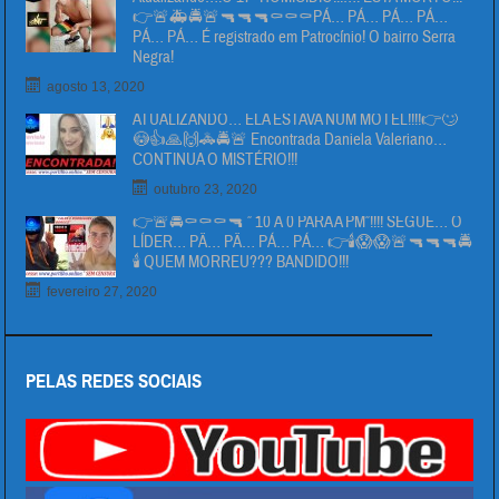
👉🚨🚑🚔🚨🔫🔫🔫⚰⚰⚰PÁ… PÁ… PÁ… PÁ…
PÁ… PÁ… É registrado em Patrocínio! O bairro Serra
Negra!
agosto 13, 2020
ATUALIZANDO… ELA ESTAVA NUM MOTEL!!!!👉🙄
😳👍🙏🙌🚓🚔🚨 Encontrada Daniela Valeriano…
CONTINUA O MISTÉRIO!!!
outubro 23, 2020
👉🚨🚔⚰⚰⚰🔫 ” 10 Á 0 PARA A PM”!!!! SEGUE… O
LÍDER… PÄ… PÄ… PÁ… PÁ… 👉🕯😱😱🚨🔫🔫🔫🚔
🕯 QUEM MORREU??? BANDIDO!!!
fevereiro 27, 2020
PELAS REDES SOCIAIS