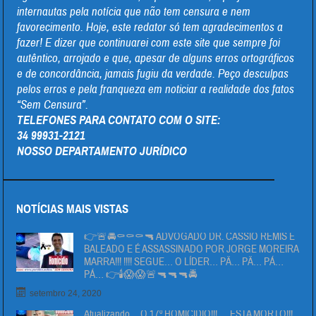
internautas pela notícia que não tem censura e nem
favorecimento. Hoje, este redator só tem agradecimentos a
fazer! E dizer que continuarei com este site que sempre foi
autêntico, arrojado e que, apesar de alguns erros ortográficos
e de concordância, jamais fugiu da verdade. Peço desculpas
pelos erros e pela franqueza em noticiar a realidade dos fatos
“Sem Censura”.
TELEFONES PARA CONTATO COM O SITE:
34 99931-2121
NOSSO DEPARTAMENTO JURÍDICO
NOTÍCIAS MAIS VISTAS
👉🚨🚔⚰⚰⚰🔫 ADVOGADO DR. CÁSSIO REMIS É
BALEADO E É ASSASSINADO POR JORGE MOREIRA
MARRA!!! !!!! SEGUE… O LÍDER… PÄ… PÄ… PÁ…
PÁ… 👉🕯😱😱🚨🔫🔫🔫🚔
setembro 24, 2020
Atualizando….O 17º HOMICIDIO!!!…. ESTA MORTO!!!