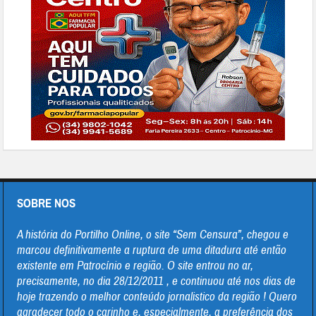
SOBRE NOS
A história do Portilho Online, o site “Sem Censura”, chegou e
marcou definitivamente a ruptura de uma ditadura até então
existente em Patrocínio e região. O site entrou no ar,
precisamente, no dia 28/12/2011 , e continuou até nos dias de
hoje trazendo o melhor conteúdo jornalistico da região ! Quero
agradecer todo o carinho e, especialmente, a preferência dos