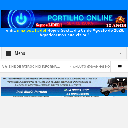
Tenha
uma boa tarde!
Hoje é Sexta, dia 07 de Agosto de 2026.
Agradecemos sua visita !
Menu
PATROCINIO INFORMA…
👉 LUTO 😱😭😪⚰🕯😪 NOTA DE FALECIMENTO. FUNERÁR
eiro IDEB com nota 6,0
👉🧐🔍⚰🔎🚨🚒🚑🚔Na Mira 👉😱📢Pai teria fingido chora