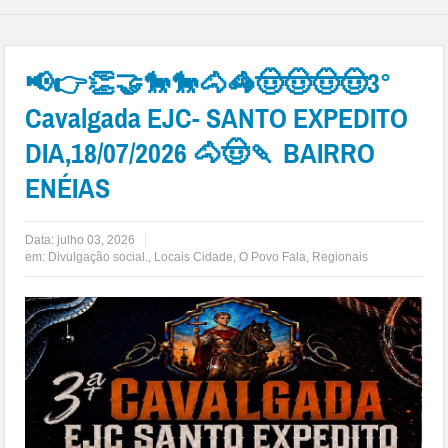
📢👉👏🤝🐎🐎🐴🦓🤠🤠🤠🤠3°
Cavalgada EJC- SANTO EXPEDITO
DIA,18/07/2026 🐴🤠🍡 BAIRRO
ENÉIAS
Data:
julho 03, 2026
em:
Divulgação social.
,
Locais Cidade
,
O Povo Fala
,
Regionais