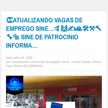
👏ATUALIZANDO VAGAS DE
EMPREGO SINE…🤙🙌✍🙏🛠⚒🔨
🔧🔩 SINE DE PATROCINIO
INFORMA…
Data:
julho 03, 2026
em:
Classificados e Anuncios
,
Divulgação social.
,
Locais Cidade
,
O Povo
Fala
,
VAGAS DE EMPREGO