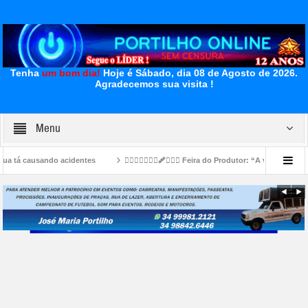
Tenha
um bom dia!
Hoje é Sábado, dia 08 de Agosto de 2026.
Agradecemos sua visita !
Menu
 acidentes
👉🏻🐮⛺🚧👎🏻🩹🤔🐄⛺ Feira do Produtor: “A vaca Mimosa já foi piada” 
 do município
👉🏻😱👀🗡️🔪🚨🚔🚑🫵🏻🤔🚧🚓Vídeos da Treta na esquina da rodoviá
leceu em Patrocínio- a Sr⁰: JOSÉ PEREIRA 86 ANOS