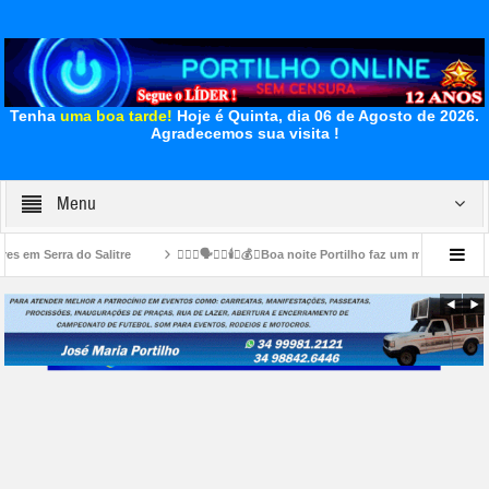
Tenha
uma boa tarde!
Hoje é Quinta, dia 06 de Agosto de 2026.
Agradecemos sua visita !
Menu
alitre
👉🏻😱🗣️🔦💡🕯️💸💰💡Boa noite Portilho faz um materia sobre esse preços a
e”
👉🏻🪜🙌🏻👏🏻👍🏻🤝🐦🧢Escada 🪜 de acesso. Aqui você 🫵🏻 paga seus im