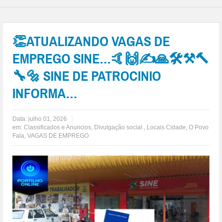
👏ATUALIZANDO VAGAS DE
EMPREGO SINE…🤙🙌✍🙏🛠⚒🔨
🔧🔩 SINE DE PATROCINIO
INFORMA…
Data:
julho 01, 2026
em:
Classificados e Anuncios
,
Divulgação social.
,
Locais Cidade
,
O Povo
Fala
,
VAGAS DE EMPREGO