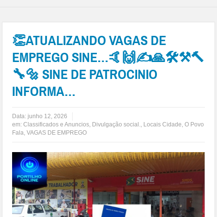
👏ATUALIZANDO VAGAS DE
EMPREGO SINE…🤙🙌✍🙏🛠⚒🔨
🔧🔩 SINE DE PATROCINIO
INFORMA…
Data:
junho 12, 2026
em:
Classificados e Anuncios
,
Divulgação social.
,
Locais Cidade
,
O Povo
Fala
,
VAGAS DE EMPREGO