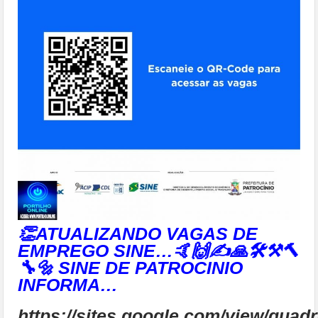
👏ATUALIZANDO VAGAS DE
EMPREGO SINE…🤙🙌✍🙏🛠⚒🔨
🔧🔩 SINE DE PATROCINIO
INFORMA…
https://sites.google.com/view/qu