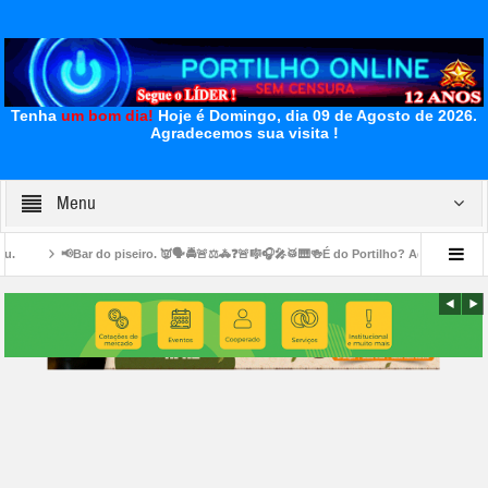
Tenha
um bom dia!
Hoje é Domingo, dia 09 de Agosto de 2026.
Agradecemos sua visita !
Menu
do piseiro. 👿🗣🚔🚨⚖🚓❓🚨🎼🎧🎤🥁🎹🍻É do Portilho? Aqui no Bairro Serra Negra: A
👉😪🙌🙏🙏🙏Bom dia, Portilho! Tudo bem? 👉📢😪😞💊🙌🙏👏🤝Venho lhe pedir,