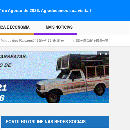
07 de Agosto de 2026.
Agradecemos sua visita !
ICA E ECONOMIA
MAIS NOTICIAS
aros?”?🫣👀” ?? 🐽 🐷 🐖
👉🏻🫵🏻🤔🚨👎🏻🚔👀🚧🛑🚏🚦 Portilho Posta ai para 
PORTILHO ONLINE NAS REDES SOCIAIS