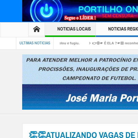
NOTICIAS LOCAIS
NOTICIAS REGI
ULTIMAS NOTICIAS
ho, o valentão atropelou e fugiu.
👉😡🫵 É ELA ?🫵🏻 reconhece essa Porcona 
publica 🚔 🚓 🫵🏻 🚨 estádio 🏟️ Julio Aguiar teve todas as fiações roubadas
👏👏ATUALIZANDO VAGAS D