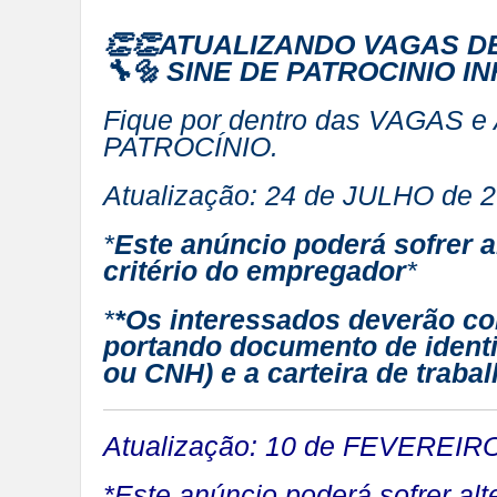
👏👏ATUALIZANDO VAGAS D
🔧🔩 SINE DE PATROCINIO 
Fique por dentro das VAGAS 
PATROCÍNIO.
Atualização: 24 de JULHO de 2
*
Este anúncio poderá sofrer 
critério do empregador
*
*
*Os interessados deverão c
portando documento de identi
ou CNH) e a carteira de trabalh
Atualização: 10 de FEVEREIRO 
*Este anúncio poderá sofrer al