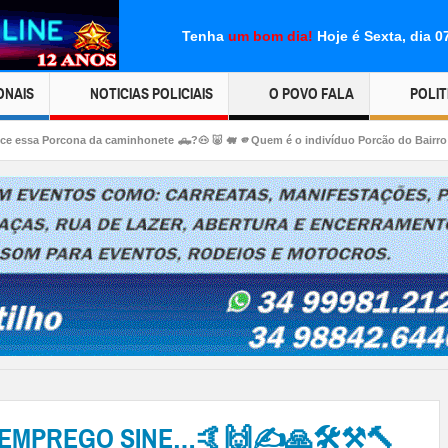
Tenha
um bom dia!
Hoje é Sexta, dia 
ONAIS
NOTICIAS POLICIAIS
O POVO FALA
POLIT
da caminhonete 🛻?🐽 🐷 🐖 🫵Quem é o indivíduo Porcão do Bairro Parque dos Páss
E EMPREGO SINE…🤙🙌✍🙏🛠⚒🔨