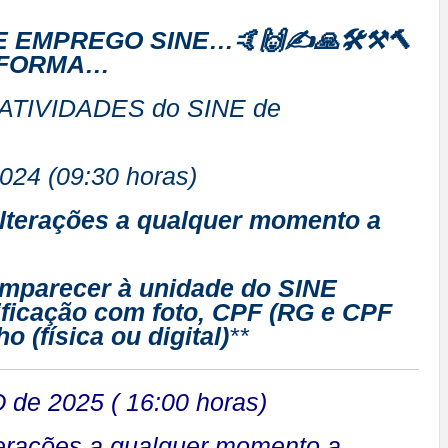
E EMPREGO SINE…🤙🙌✍🙏🛠⚒🔨
INFORMA…
e ATIVIDADES do SINE de
024 (09:30 horas)
alterações a qualquer momento a
omparecer à unidade do SINE
ficação com foto, CPF (RG e CPF
o (física ou digital)
**
de 2025 ( 16:00 horas)
terações a qualquer momento a