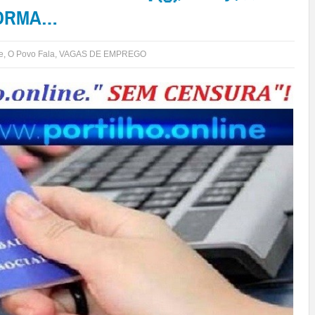
NFORMA…
e
,
O Povo Fala
,
VAGAS DE EMPREGO