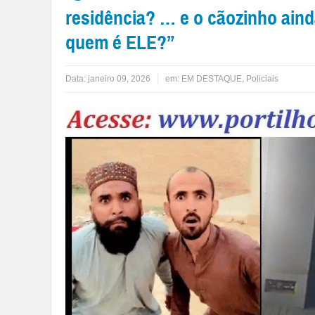
residência? … e o cãozinho aind
quem é ELE?”
Data:
janeiro 09, 2026
em:
EM DESTAQUE
,
Policiais