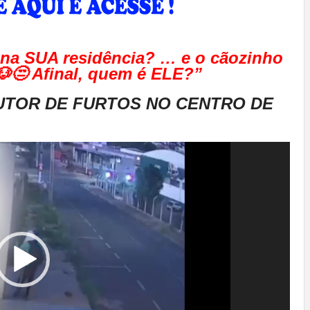
 na SUA residência? … e o cãozinho
🐶😒 Afinal, quem é ELE?”
AUTOR DE FURTOS NO CENTRO DE