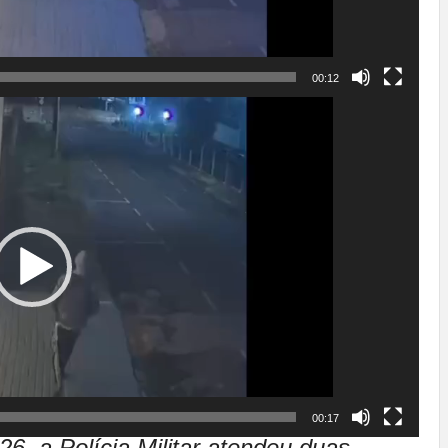
00:12
00:17
26, a Polícia Militar atendeu duas