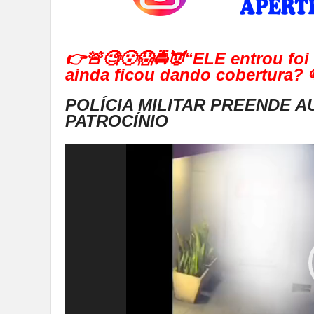
👉🚨🧐😮😱🚔👿“ELE entrou foi
ainda ficou dando cobertura? 
POLÍCIA MILITAR PREENDE 
PATROCÍNIO
Tocador
de
vídeo