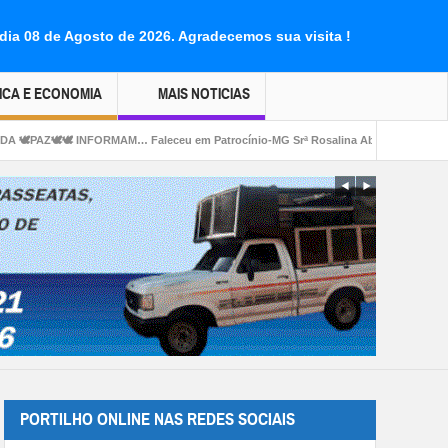
dia 08 de Agosto de 2026.
Agradecemos sua visita !
ICA E ECONOMIA
MAIS NOTICIAS
leceu em Patrocínio-MG Srª Rosalina Abadia da Silva (Rosa) aos 77 anos.
PORTILHO ONLINE NAS REDES SOCIAIS