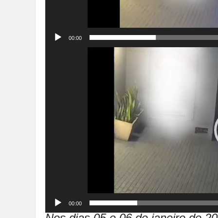
00:00
Tocador
de
vídeo
00:00
Nos dias 05 e 06 de janeiro de 20