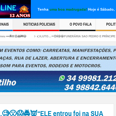
Tenha
uma boa madrugada!
Hoje é Sábado, 
ONAIS
NOTICIAS POLICIAIS
O POVO FALA
POLIT
👉LUTO…⚰😔🕯😪😭FUNERÁRIA SAO PEDRO E PRÍNCIPE DA 🕊PAZ🕊🕊 INFORMAM… Fa
😮😱🚔👿“ELE entrou foi na SUA