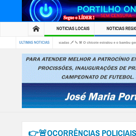
NOTICIAS LOCAIS
NOTICIAS REGI
ULTIMAS NOTICIAS
a rodoviária. Facadas 🗡️ 🔪 🚨 O chicote estralou e o bambu gemeu 👀🚔🚨😱🚑🚒😂
Saude “foi privatizado”???? VERGONHA!!!! Bom dia Portilho.
👉🚨OCORRÊNCIAS POLICIAIS.