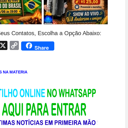
eus Contatos, Escolha a Opção Abaixo:
App
egram
Facebook
X
Copy
Share
Link
AS NA MATERIA