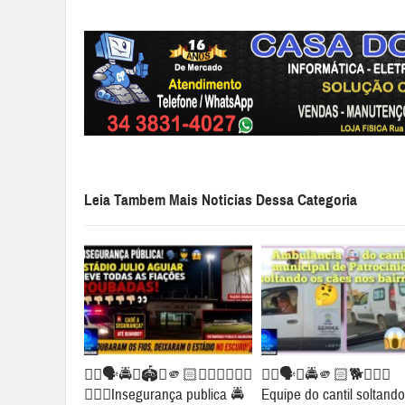
Leia Tambem Mais Noticias Dessa Categoria
👉🏻🗣️🚔😱🏟️🚨🫵🏻👎🏻👎🏻👎🏻
👉🏻🗣️🚨🚔🫵🏻🐕🐕‍🦺🦮
👎🏻👀Insegurança publica 🚔
Equipe do cantil soltando