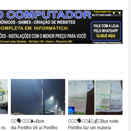
👉🏻🗣️😤🤮👀🌬️Bom
👉🏻😱🗣️🔦💡🕯️💸💰💡Boa noite
 os
dia Portilho Vê aí Portilho
Portilho faz um materia