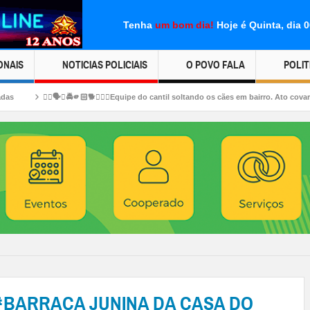
Tenha
um bom dia!
Hoje é Quinta, dia 
ONAIS
NOTICIAS POLICIAIS
O POVO FALA
POLIT
🚔🫵🏻🐕🐕‍🦺🦮Equipe do cantil soltando os cães em bairro. Ato covarde!😡😤😥😮‍💨
🎊🎉BARRACA JUNINA DA CASA DO