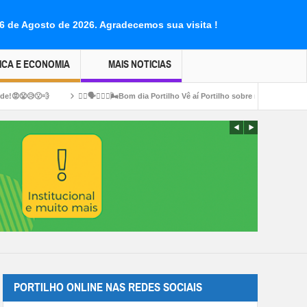
06 de Agosto de 2026.
Agradecemos sua visita !
ICA E ECONOMIA
MAIS NOTICIAS
👉🏻🗣️😤🤮👀🌬️Bom dia Portilho Vê aí Portilho sobre multidão de limpeza aq no bairro 
PORTILHO ONLINE NAS REDES SOCIAIS