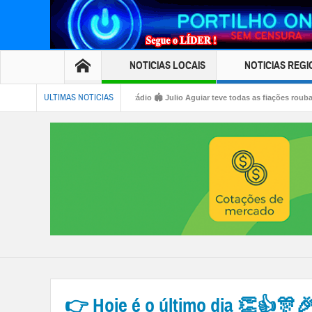
NOTICIAS LOCAIS
NOTICIAS REGI
ULTIMAS NOTICIAS
lica 🚔 🚓 🫵🏻 🚨 estádio 🏟️ Julio Aguiar teve todas as fiações roubadas
👉🏻🗣️🚨
ede acesso de moradores ao distrito de TEJUCO. Cadê a fiscalização?
👉 Hoje é o último dia 👏👍