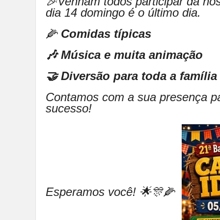
🎉Venham todos participar da nos
dia 14 domingo é o último dia.
🌽
Comidas típicas
🎶 Música e muita animação
🤝 Diversão para toda a família
Contamos com a sua presença par
sucesso!
Esperamos você! 🌟🎊🌽