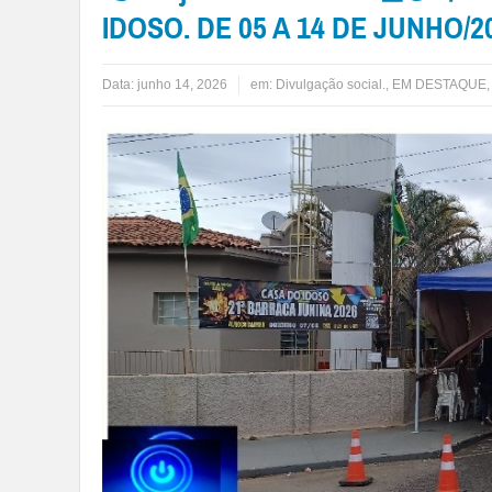
IDOSO. DE 05 A 14 DE JUNHO/2
Data:
junho 14, 2026
em:
Divulgação social.
,
EM DESTAQUE