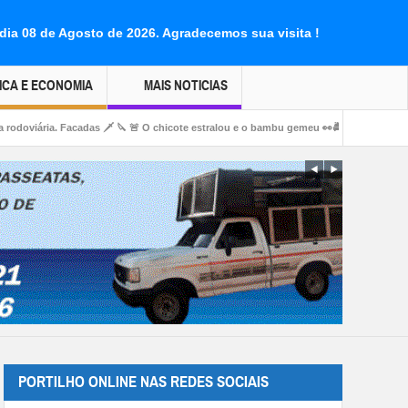
dia 08 de Agosto de 2026.
Agradecemos sua visita !
ICA E ECONOMIA
MAIS NOTICIAS
️ 🔪 🚨 O chicote estralou e o bambu gemeu 👀🚔🚨😱🚑🚒😂
👉LUTO…⚰😔🕯😪😭FU
PORTILHO ONLINE NAS REDES SOCIAIS