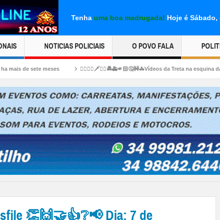
Tenha
uma boa madrugada!
Hoje é Sábado, 
ONAIS
NOTICIAS POLICIAIS
O POVO FALA
POLIT
👉🏻😱👀🗡️🔪🚨🚔🚑🫵🏻🤔🚧🚓Vídeos da Treta na esquina da rodoviária. Facadas 🗡
sfile 👏🙌🤝👍❔📢 Dia: 7 de