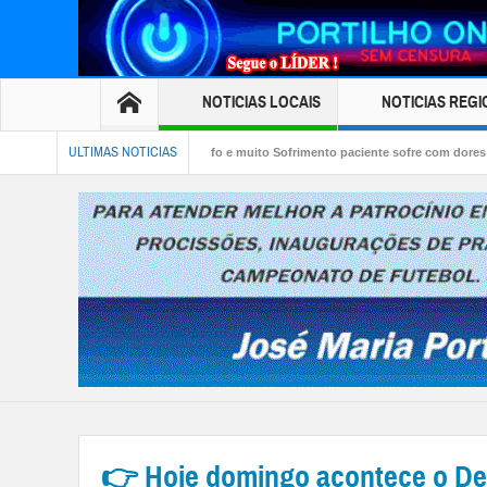
NOTICIAS LOCAIS
NOTICIAS REGI
ULTIMAS NOTICIAS
🩹🩹🩹Desabafo e muito Sofrimento paciente sofre com dores ha mais de sete meses
r em enterro após matar filho por dívida
👉 Hoje domingo acontece o De