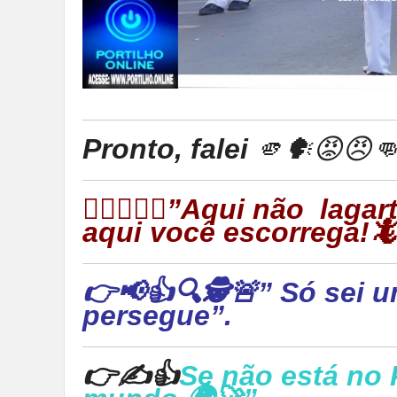
Pronto, falei
🫵🗣😡😠
👉🏻🦎🦎🦎”Aqui não laga
aqui você escorrega!
👉📢👍🔍🕵🚨” Só sei u
persegue”.
👉✍👍
Se não está no 