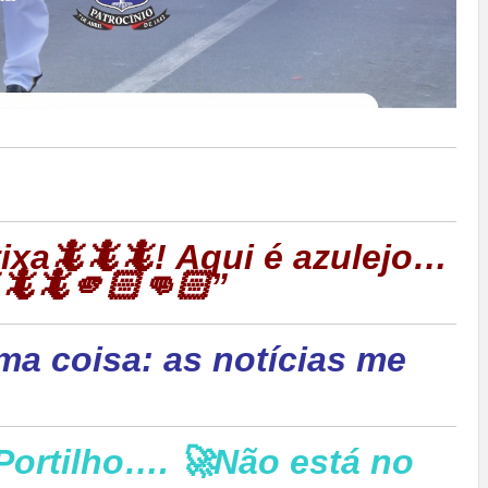

rtixa🦎🦎🦎! Aqui é azulejo…
🦎🦎🫵🏻👊🏻”
ma coisa: as notícias me
Portilho…. 🚀Não está no