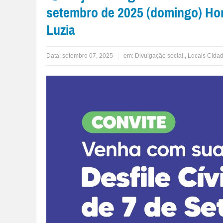
setembro de 2025 (domingo) Horá
Luzia
Data:
setembro 07, 2025
em:
Divulgação social.
,
Locais Cida