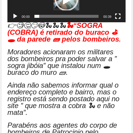
00:00
00:39
👉🧐🤔🙄😳🐍🐍🐍
🐍“SOGRA
(COBRA) é retirado do buraco ⛳
🕳 da parede 🧱 pelos bombeiros
.
Moradores acionaram os militares
dos bombeiros pra poder salvar a ”
sogra jibóia” que instalou num 🕳
buraco do muro 🧱.
Ainda não sabemos informar qual o
endereço completo e bairro, mas o
registro está sendo postado aqui no
site ” que mostra a cobra 🐍 e não
mata”.
Parabéns aos agentes do corpo de
bombeiros de Patrocinio pelo