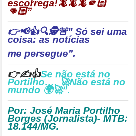
escorrega!🦎🦎🦎🫵🏻
👊🏻”
👉📢👍🔍🕵🚨” Só sei uma
coisa: as notícias
me persegue”.
👉✍👍
Se não está no
Portilho…. 🚀Não está no
mundo 🌍🚀”.
Por: José Maria Portilho
Borges (Jornalista)- MTB:
18.144/MG.