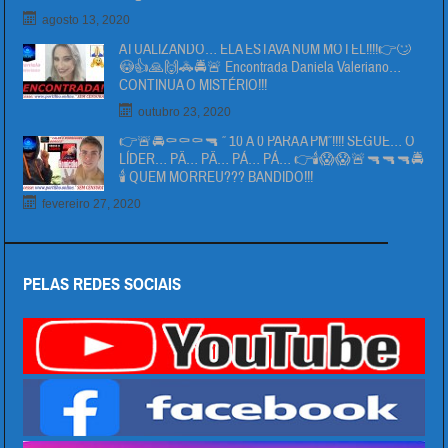
agosto 13, 2020
ATUALIZANDO… ELA ESTAVA NUM MOTEL!!!!👉🙄
😳👍🙏🙌🚓🚔🚨 Encontrada Daniela Valeriano…
CONTINUA O MISTÉRIO!!!
outubro 23, 2020
👉🚨🚔⚰⚰⚰🔫 ” 10 Á 0 PARA A PM”!!!! SEGUE… O
LÍDER… PÄ… PÄ… PÁ… PÁ… 👉🕯😱😱🚨🔫🔫🔫🚔
🕯 QUEM MORREU??? BANDIDO!!!
fevereiro 27, 2020
PELAS REDES SOCIAIS