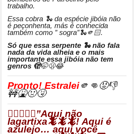
trabalho.
Essa cobra 🐍 da espécie jibóia não
é peçonhenta, más é conhecida
também como ” sogra”🐍🫵🏻.
Só que essa serpente 🐍 não fala
nada da vida alheia e o mais
importante essa jibóia não tem
genros 🫣
🤭🫢😂
Pronto! Estralei
🫵👊😡👎
🚧🤮🤢🤧
👉🏻🦎🦎🦎”Aqui não
lagartixa🦎🦎🦎! Aqui é
azulejo… aqui você