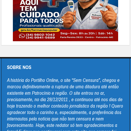
SOBRE NOS
A história do Portilho Online, o site “Sem Censura”, chegou e
marcou definitivamente a ruptura de uma ditadura até então
existente em Patrocínio e região. O site entrou no ar,
precisamente, no dia 28/12/2011 , e continuou até nos dias de
hoje trazendo o melhor conteúdo jornalistico da região ! Quero
agradecer todo o carinho e, especialmente, a preferência dos
internautas pela notícia que não tem censura e nem
favorecimento. Hoje, este redator só tem agradecimentos a