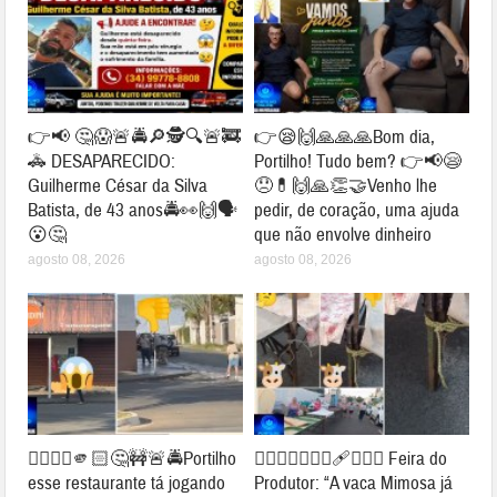
👉📢 🤔😱🚨🚔🔎🕵🔍🚨🚒
👉😪🙌🙏🙏🙏Bom dia,
🚓 DESAPARECIDO:
Portilho! Tudo bem? 👉📢😪
Guilherme César da Silva
😞💊🙌🙏👏🤝Venho lhe
Batista, de 43 anos🚔👀🙌🗣
pedir, de coração, uma ajuda
😮🤔
que não envolve dinheiro
agosto 08, 2026
agosto 08, 2026
👉🏻👎🏻🫵🏻🤔🚧🚨🚔Portilho
👉🏻🐮⛺🚧👎🏻🩹🤔🐄⛺ Feira do
esse restaurante tá jogando
Produtor: “A vaca Mimosa já