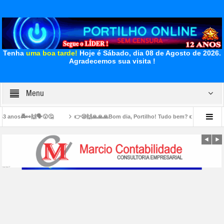
Tenha
uma boa tarde!
Hoje é Sábado, dia 08 de Agosto de 2026.
Agradecemos sua visita !
Menu
👉😪🙌🙏🙏🙏Bom dia, Portilho! Tudo bem? 👉📢😪😞💊🙌🙏👏🤝Venho lhe pedir, de 
 cima das calçadas
👉🏻🚧👍🏻👏🏻🤝✍🏻👏🏻👏🏻🛣️ Secretaria de Obras intensifica 