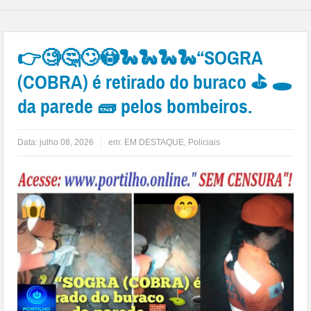
👉🧐🤔🙄😳🐍🐍🐍🐍“SOGRA
(COBRA) é retirado do buraco ⛳ 🕳️
da parede 🧱 pelos bombeiros.
Data:
julho 08, 2026
em:
EM DESTAQUE
,
Policiais