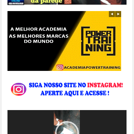
Tocador
de
vídeo