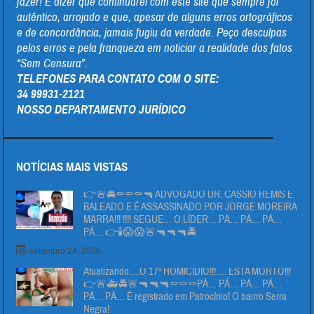
fazer! E dizer que continuarei com este site que sempre foi
autêntico, arrojado e que, apesar de alguns erros ortográficos
e de concordância, jamais fugiu da verdade. Peço desculpas
pelos erros e pela franqueza em noticiar a realidade dos fatos
“Sem Censura”.
TELEFONES PARA CONTATO COM O SITE:
34 99931-2121
NOSSO DEPARTAMENTO JURÍDICO
NOTÍCIAS MAIS VISTAS
👉🚨🚔⚰⚰⚰🔫 ADVOGADO DR. CÁSSIO REMIS É
BALEADO E É ASSASSINADO POR JORGE MOREIRA
MARRA!!! !!!! SEGUE… O LÍDER… PÄ… PÄ… PÁ…
PÁ… 👉🕯😱😱🚨🔫🔫🔫🚔
setembro 24, 2020
Atualizando….O 17º HOMICIDIO!!!…. ESTA MORTO!!!
👉🚨🚑🚔🚨🔫🔫🔫⚰⚰⚰PÁ… PÁ… PÁ… PÁ…
PÁ… PÁ… É registrado em Patrocínio! O bairro Serra
Negra!