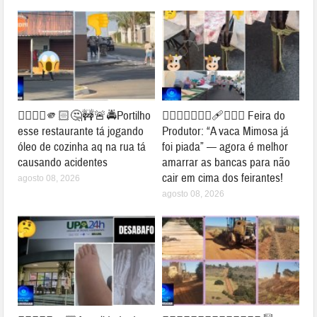
👉🏻👎🏻🫵🏻🤔🚧🚨🚔Portilho
👉🏻🐮⛺🚧👎🏻🩹🤔🐄⛺ Feira do
esse restaurante tá jogando
Produtor: “A vaca Mimosa já
óleo de cozinha aq na rua tá
foi piada” — agora é melhor
causando acidentes
amarrar as bancas para não
cair em cima dos feirantes!
agosto 08, 2026
agosto 08, 2026