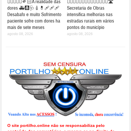
👉🏻👎🏻🤔🫵🏻A realidade das
👉🏻🚧👍🏻👏🏻🤝✍🏻👏🏻👏🏻🛣️
dores 🚑🩻🩺💉💊🩹🩹🩹
Secretaria de Obras
Desabafo e muito Sofrimento
intensifica melhorias nas
paciente sofre com dores ha
estradas rurais em vários
mais de sete meses
pontos do município
agosto 08, 2026
agosto 08, 2026
O site portilho.online não se responsabiliza pelo