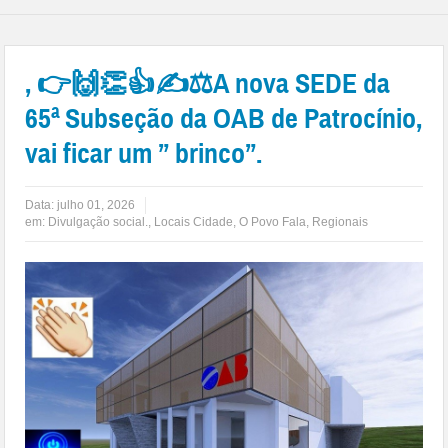
, 👉🙌👏👍✍⚖A nova SEDE da
65ª Subseção da OAB de Patrocínio,
vai ficar um ” brinco”.
Data:
julho 01, 2026
em:
Divulgação social.
,
Locais Cidade
,
O Povo Fala
,
Regionais