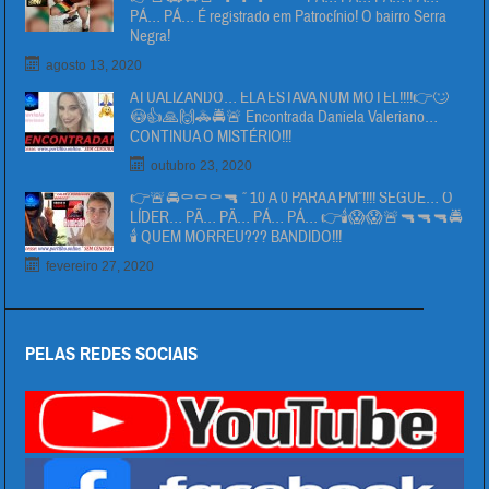
PÁ… PÁ… É registrado em Patrocínio! O bairro Serra
Negra!
agosto 13, 2020
ATUALIZANDO… ELA ESTAVA NUM MOTEL!!!!👉🙄
😳👍🙏🙌🚓🚔🚨 Encontrada Daniela Valeriano…
CONTINUA O MISTÉRIO!!!
outubro 23, 2020
👉🚨🚔⚰⚰⚰🔫 ” 10 Á 0 PARA A PM”!!!! SEGUE… O
LÍDER… PÄ… PÄ… PÁ… PÁ… 👉🕯😱😱🚨🔫🔫🔫🚔
🕯 QUEM MORREU??? BANDIDO!!!
fevereiro 27, 2020
PELAS REDES SOCIAIS