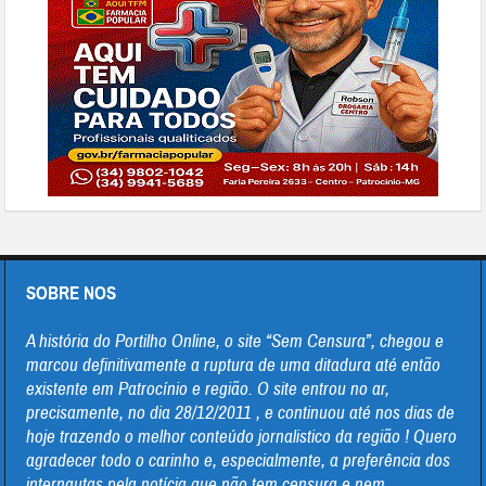
SOBRE NOS
A história do Portilho Online, o site “Sem Censura”, chegou e
marcou definitivamente a ruptura de uma ditadura até então
existente em Patrocínio e região. O site entrou no ar,
precisamente, no dia 28/12/2011 , e continuou até nos dias de
hoje trazendo o melhor conteúdo jornalistico da região ! Quero
agradecer todo o carinho e, especialmente, a preferência dos
internautas pela notícia que não tem censura e nem