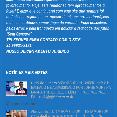
favorecimento. Hoje, este redator só tem agradecimentos a
fazer! E dizer que continuarei com este site que sempre foi
autêntico, arrojado e que, apesar de alguns erros ortográficos
e de concordância, jamais fugiu da verdade. Peço desculpas
pelos erros e pela franqueza em noticiar a realidade dos fatos
“Sem Censura”.
TELEFONES PARA CONTATO COM O SITE:
34 99931-2121
NOSSO DEPARTAMENTO JURÍDICO
NOTÍCIAS MAIS VISTAS
👉🚨🚔⚰⚰⚰🔫 ADVOGADO DR. CÁSSIO REMIS É
BALEADO E É ASSASSINADO POR JORGE MOREIRA
MARRA!!! !!!! SEGUE… O LÍDER… PÄ… PÄ… PÁ…
PÁ… 👉🕯😱😱🚨🔫🔫🔫🚔
setembro 24, 2020
Atualizando….O 17º HOMICIDIO!!!…. ESTA MORTO!!!
👉🚨🚑🚔🚨🔫🔫🔫⚰⚰⚰PÁ… PÁ… PÁ… PÁ…