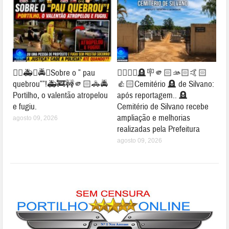
👉🏻🚑🚓🚔😱Sobre o ” pau
👉🏻👏🏻🪦🪧🫵🏻🫴🏻🤙🏻
quebrou””!🚑🚒🚧🫵🏻🚓🚔
👍🏻Cemitério 🪦 de Silvano:
Portilho, o valentão atropelou
após reportagem.. 🪦
e fugiu.
Cemitério de Silvano recebe
ampliação e melhorias
agosto 09, 2026
realizadas pela Prefeitura
agosto 09, 2026