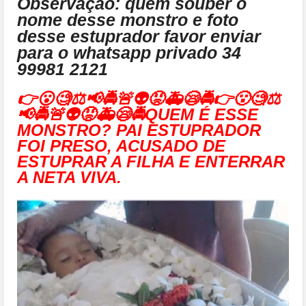
Observação: quem souber o
nome desse monstro e foto
desse estuprador favor enviar
para o whatsapp privado 34
99981 2121
👉😮🧐⚖📢🚔🚨👽😡🚑😪🚔👉😮🧐⚖
📢🚔🚨👽😡🚑😪🚔QUEM É ESSE
MONSTRO? PAI ESTUPRADOR
FOI PRESO, ACUSADO DE
ESTUPRAR A FILHA E ENTERRAR
A NETA VIVA.