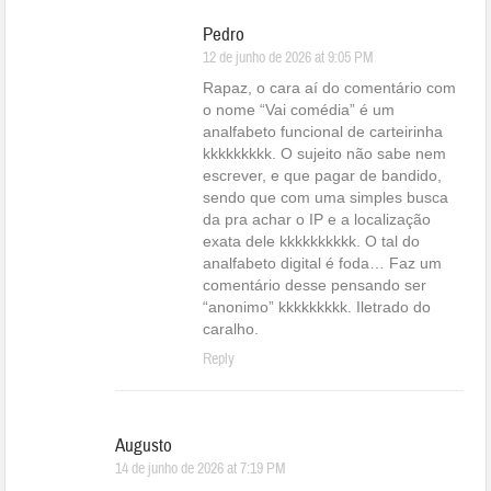
Pedro
12 de junho de 2026 at 9:05 PM
Rapaz, o cara aí do comentário com
o nome “Vai comédia” é um
analfabeto funcional de carteirinha
kkkkkkkkk. O sujeito não sabe nem
escrever, e que pagar de bandido,
sendo que com uma simples busca
da pra achar o IP e a localização
exata dele kkkkkkkkkk. O tal do
analfabeto digital é foda… Faz um
comentário desse pensando ser
“anonimo” kkkkkkkkk. Iletrado do
caralho.
Reply
Augusto
14 de junho de 2026 at 7:19 PM