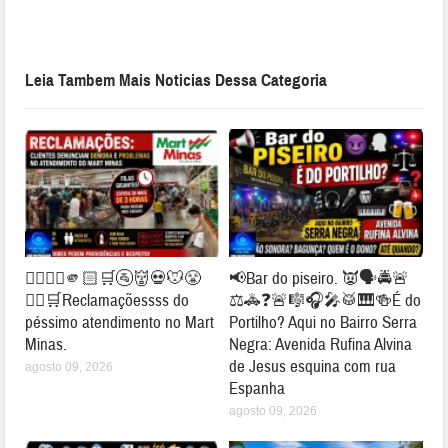
Leia Tambem Mais Noticias Dessa Categoria
👉🏻👎🏻🫵🏻🛒🚰👹💀🐭😤
📢Bar do piseiro. 👿🗣🚔🚨
✍🏻🛒Reclamaçõessss do
⚖🚓❓🚨🎼🎧🎤🥁🎹🍻É do
péssimo atendimento no Mart
Portilho? Aqui no Bairro Serra
Minas.
Negra: Avenida Rufina Alvina
de Jesus esquina com rua
agosto 09, 2026
Espanha
agosto 09, 2026