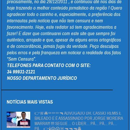
precisamente, no dia 28/12/2011 , e continuou até nos dias de
hoje trazendo o melhor conteúdo jornalistico da região ! Quero
agradecer todo o carinho e, especialmente, a preferência dos
internautas pela notícia que não tem censura e nem
favorecimento. Hoje, este redator só tem agradecimentos a
fazer! E dizer que continuarei com este site que sempre foi
autêntico, arrojado e que, apesar de alguns erros ortográficos
e de concordância, jamais fugiu da verdade. Peço desculpas
pelos erros e pela franqueza em noticiar a realidade dos fatos
“Sem Censura”.
TELEFONES PARA CONTATO COM O SITE:
34 99931-2121
NOSSO DEPARTAMENTO JURÍDICO
NOTÍCIAS MAIS VISTAS
👉🚨🚔⚰⚰⚰🔫 ADVOGADO DR. CÁSSIO REMIS É
BALEADO E É ASSASSINADO POR JORGE MOREIRA
MARRA!!! !!!! SEGUE… O LÍDER… PÄ… PÄ… PÁ…
PÁ… 👉🕯😱😱🚨🔫🔫🔫🚔