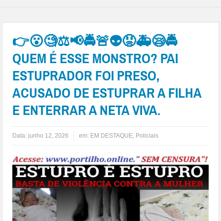
👉😮🧐⚖📢🚔🚨👽😡🚑😪🚔
QUEM É ESSE MONSTRO? PAI
ESTUPRADOR FOI PRESO,
ACUSADO DE ESTUPRAR A FILHA
E ENTERRAR A NETA VIVA.
Data:
junho 12, 2026
em:
EM DESTAQUE
,
Policiais