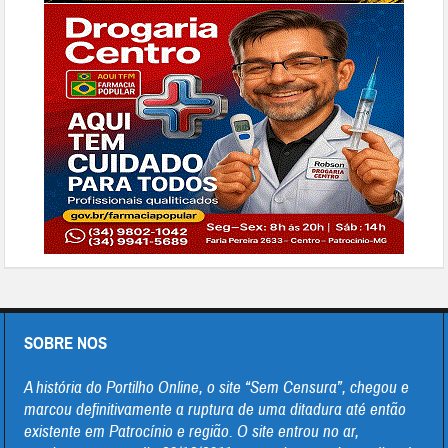
SOBRE NOS
A história do Portilho Online, o site “Sem Censura”, chegou e
marcou definitivamente a ruptura de uma ditadura até então
existente em Patrocínio e região. O site entrou no ar,