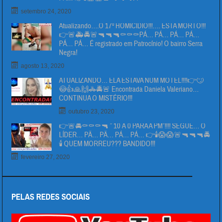
setembro 24, 2020
Atualizando….O 17º HOMICIDIO!!!…. ESTA MORTO!!!
👉🚨🚑🚔🚨🔫🔫🔫⚰⚰⚰PÁ… PÁ… PÁ… PÁ…
PÁ… PÁ… É registrado em Patrocínio! O bairro Serra
Negra!
agosto 13, 2020
ATUALIZANDO… ELA ESTAVA NUM MOTEL!!!!👉🙄
😳👍🙏🙌🚓🚔🚨 Encontrada Daniela Valeriano…
CONTINUA O MISTÉRIO!!!
outubro 23, 2020
👉🚨🚔⚰⚰⚰🔫 ” 10 Á 0 PARA A PM”!!!! SEGUE… O
LÍDER… PÄ… PÄ… PÁ… PÁ… 👉🕯😱😱🚨🔫🔫🔫🚔
🕯 QUEM MORREU??? BANDIDO!!!
fevereiro 27, 2020
PELAS REDES SOCIAIS