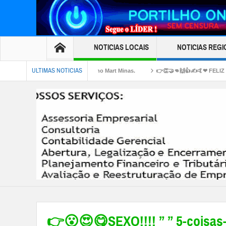
NOTICIAS LOCAIS
NOTICIAS REGI
ULTIMAS NOTICIAS
péssimo atendimento no Mart Minas.
👉👏🤝👊🙌👍✍🤙❤ FELIZ DIA DOS PAIS!
rme César da Silva Batista, de 43 anos🚔👀🙌🗣😮🤔
👉😮😍😋SEXO!!!! ” ” 5-coisa