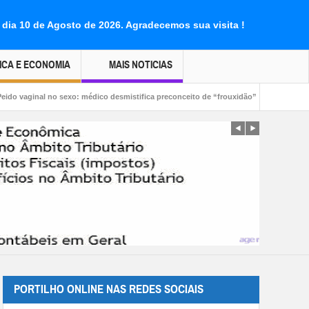
 dia 10 de Agosto de 2026.
Agradecemos sua visita !
ICA E ECONOMIA
MAIS NOTICIAS
 sexo: médico desmistifica preconceito de “frouxidão”
📢Bar do piseiro. 👿
PORTILHO ONLINE NAS REDES SOCIAIS