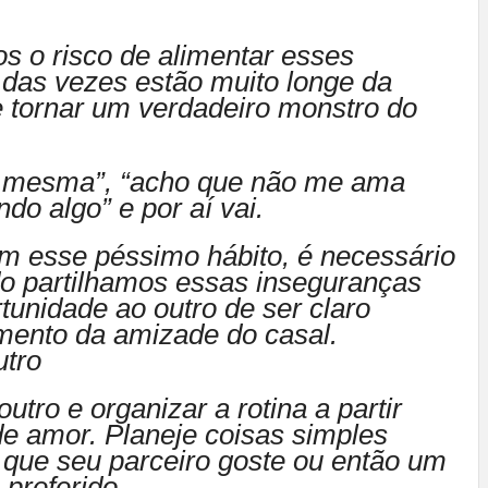
s o risco de alimentar esses
das vezes estão muito longe da
e tornar um verdadeiro monstro do
 a mesma”, “acho que não me ama
do algo” e por aí vai.
om esse péssimo hábito, é necessário
do partilhamos essas inseguranças
unidade ao outro de ser claro
mento da amizade do casal.
utro
utro e organizar a rotina a partir
de amor. Planeje coisas simples
que seu parceiro goste ou então um
 preferido.