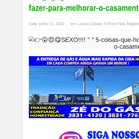
fazer-para-melhorar-o-casament
Data:
junho 21, 2020
em:
Locais Cidade
,
O Povo Fala
,
Region