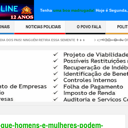
Tenha
uma boa madrugada!
Hoje é Segunda,
ONAIS
NOTICIAS POLICIAIS
O POVO FALA
POLIT
 NINGUÉM RETIRA ESSA SEMENTE 👨‍👧‍👦
👉📢🧐😱👀😳👀🌬💨Peido vaginal no
s-que-homens-e-mulheres-podem-