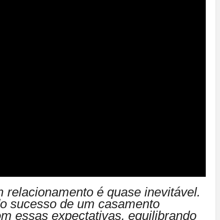
m relacionamento é quase inevitável.
do sucesso de um casamento
om essas expectativas, equilibrando