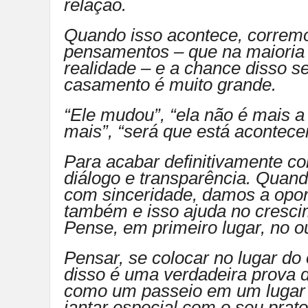
relação.
Quando isso acontece, corremo
pensamentos – que na maioria 
realidade – e a chance disso s
casamento é muito grande.
“Ele mudou”, “ela não é mais
mais”, “será que está acontecen
Para acabar definitivamente c
diálogo e transparência. Quan
com sinceridade, damos a oport
também e isso ajuda no cresci
Pense, em primeiro lugar, no o
Pensar, se colocar no lugar do o
disso é uma verdadeira prova 
como um passeio em um lugar 
jantar especial com o seu prato