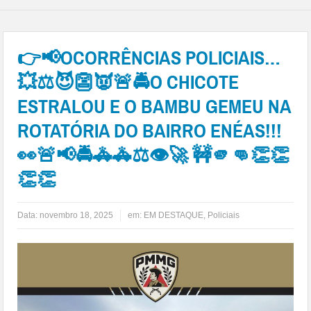
👉📢OCORRÊNCIAS POLICIAIS…
💥⚖😈👺👿🚨🚔O CHICOTE
ESTRALOU E O BAMBU GEMEU NA
ROTATÓRIA DO BAIRRO ENÉAS!!!
👀🚨📢🚔🚓🚓⚖👁🚀 🚧🫵👊👏👏
👏👏
Data:
novembro 18, 2025
em:
EM DESTAQUE
,
Policiais