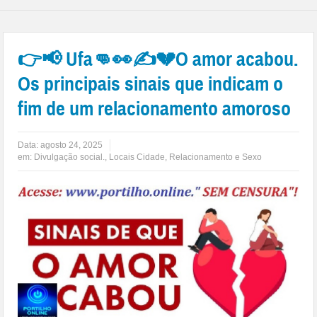
👉📢 Ufa👊👀✍💔O amor acabou.
Os principais sinais que indicam o
fim de um relacionamento amoroso
Data:
agosto 24, 2025
em:
Divulgação social.
,
Locais Cidade
,
Relacionamento e Sexo