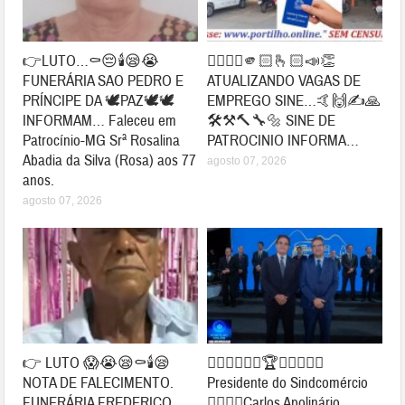
👉LUTO…⚰😔🕯😪😭
👉🏻👍🏻🫵🏻🫰🏻📣👏
FUNERÁRIA SAO PEDRO E
ATUALIZANDO VAGAS DE
PRÍNCIPE DA 🕊PAZ🕊🕊
EMPREGO SINE…🤙🙌✍🙏
INFORMAM… Faleceu em
🛠⚒🔨🔧🔩 SINE DE
Patrocínio-MG Srª Rosalina
PATROCINIO INFORMA…
Abadia da Silva (Rosa) aos 77
agosto 07, 2026
anos.
agosto 07, 2026
👉 LUTO 😱😭😪⚰🕯😪
👉🏻🤝🤝✍🏻🏆🥇👏🏻👏🏻
NOTA DE FALECIMENTO.
Presidente do Sindcomércio
FUNERÁRIA FREDERICO
👉🏻👏🏻Carlos Apolinário