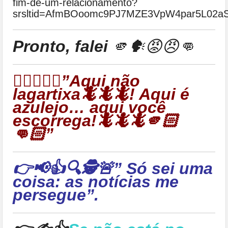
fim-de-um-relacionamento?
srsltid=AfmBOoomc9PJ7MZE3VpW4par5L02
Pronto, falei
🫵🗣😡😠👊
👉🏻🦎🦎🦎”Aqui não
lagartixa🦎🦎🦎! Aqui é
azulejo… aqui você
escorrega!🦎🦎🦎🫵🏻
👊🏻”
👉📢👍🔍🕵🚨” Só sei uma
coisa: as notícias me
persegue”.