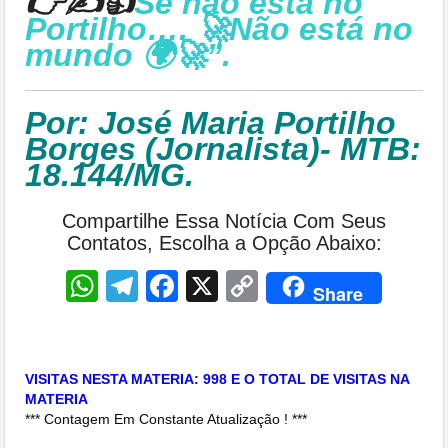
👉✍👍
Se não está no
Portilho…. 🚀Não está no
mundo 🌍🚀”.
Por: José Maria Portilho
Borges (Jornalista)- MTB:
18.144/MG.
Compartilhe Essa Notícia Com Seus
Contatos, Escolha a Opção Abaixo:
WhatsApp
Telegram
Facebook
X
Copy
Share
Link
VISITAS NESTA MATERIA: 998 E O TOTAL DE VISITAS NA
MATERIA
*** Contagem Em Constante Atualização ! ***