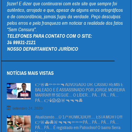
fazer! E dizer que continuarei com este site que sempre foi
autêntico, arrojado e que, apesar de alguns erros ortográficos
e de concordância, jamais fugiu da verdade. Peço desculpas
pelos erros e pela franqueza em noticiar a realidade dos fatos
“Sem Censura”.
TELEFONES PARA CONTATO COM O SITE:
34 99931-2121
NOSSO DEPARTAMENTO JURÍDICO
NOTÍCIAS MAIS VISTAS
👉🚨🚔⚰⚰⚰🔫 ADVOGADO DR. CÁSSIO REMIS É
BALEADO E É ASSASSINADO POR JORGE MOREIRA
MARRA!!! !!!! SEGUE… O LÍDER… PÄ… PÄ… PÁ…
PÁ… 👉🕯😱😱🚨🔫🔫🔫🚔
setembro 24, 2020
Atualizando….O 17º HOMICIDIO!!!…. ESTA MORTO!!!
👉🚨🚑🚔🚨🔫🔫🔫⚰⚰⚰PÁ… PÁ… PÁ… PÁ…
PÁ… PÁ… É registrado em Patrocínio! O bairro Serra