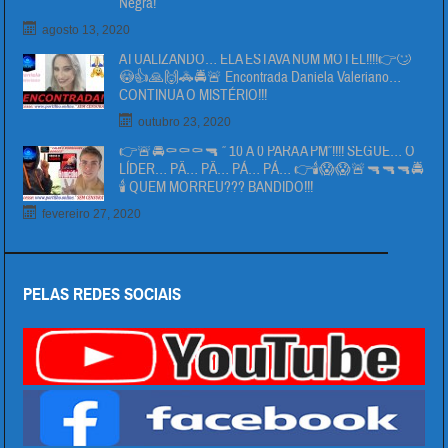
Negra!
agosto 13, 2020
ATUALIZANDO… ELA ESTAVA NUM MOTEL!!!!👉🙄
😳👍🙏🙌🚓🚔🚨 Encontrada Daniela Valeriano…
CONTINUA O MISTÉRIO!!!
outubro 23, 2020
👉🚨🚔⚰⚰⚰🔫 ” 10 Á 0 PARA A PM”!!!! SEGUE… O
LÍDER… PÄ… PÄ… PÁ… PÁ… 👉🕯😱😱🚨🔫🔫🔫🚔
🕯 QUEM MORREU??? BANDIDO!!!
fevereiro 27, 2020
PELAS REDES SOCIAIS