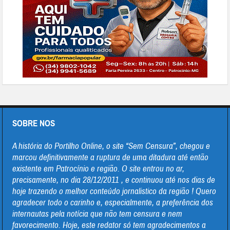
SOBRE NOS
A história do Portilho Online, o site “Sem Censura”, chegou e
marcou definitivamente a ruptura de uma ditadura até então
existente em Patrocínio e região. O site entrou no ar,
precisamente, no dia 28/12/2011 , e continuou até nos dias de
hoje trazendo o melhor conteúdo jornalistico da região ! Quero
agradecer todo o carinho e, especialmente, a preferência dos
internautas pela notícia que não tem censura e nem
favorecimento. Hoje, este redator só tem agradecimentos a