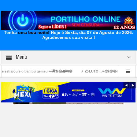
Tenha
uma boa noite!
Hoje é Sexta, dia 07 de Agosto de 2026.
Agradecemos sua visita !
Menu
mbu gemeu 👀🚔🚨😱🚑🚒😂
👉LUTO…⚰😔🕯😪😭FUNERÁRIA SAO PEDRO E PRÍNCIPE 
comércio MG para a gestão 2026/2030.
👉🧐😱😳🚨🔎🚔🔍📢🗣😳👀Quem é o Claudio 
 Parque dos Pássaros?”?🫣👀” ?? 🐽 🐷 🐖
👉😱👎🗣📢🚧😡🧐👀😠Estacionamen