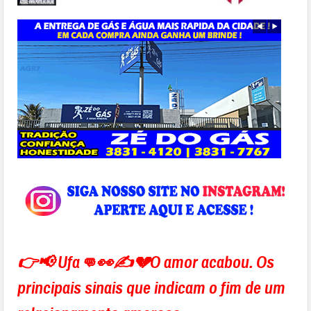
👉📢
Ufa
👊👀✍💔O amor acabou.
Os
principais sinais que indicam o fim de um