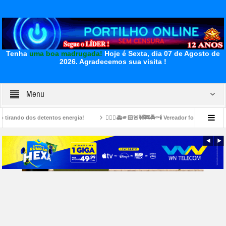
Tenha
uma boa madrugada!
Hoje é Sexta, dia 07 de Agosto de
2026.
Agradecemos sua visita !
Menu
ntos energia!
👉🏻🤔🚑🫵🏻🚨🚧🚒🚔⚰️🕯️ Vereador foi morto no bairro Carajás.
s ajudar. A inprensa da qui nos negou apoio…Todos os anos nós ficavamos na praç