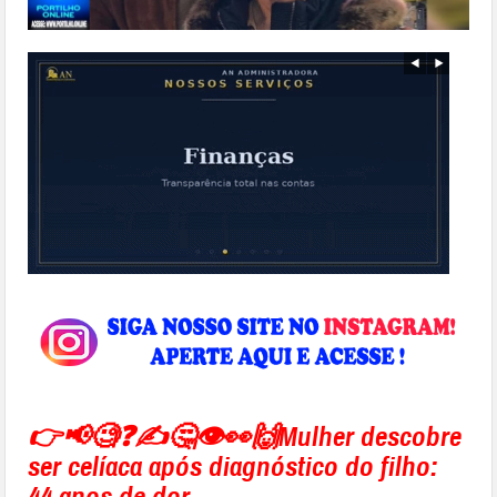
👉📢🧐❓✍🤔👁👀🙌Mulher descobre
ser celíaca após diagnóstico do filho:
44 anos de dor