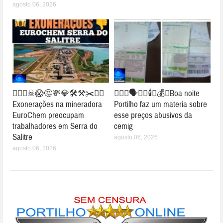
agosto 06, 2026
👉🏻👀☠😱🤔💸💎🛠⚒✂⛓‍💥
👉🏻😱🗣️🔦💡🕯️💸💰💡Boa noite
Exonerações na mineradora
Portilho faz um materia sobre
EuroChem preocupam
esse preços abusivos da
trabalhadores em Serra do
cemig
Salitre
agosto 06, 2026
agosto 06, 2026