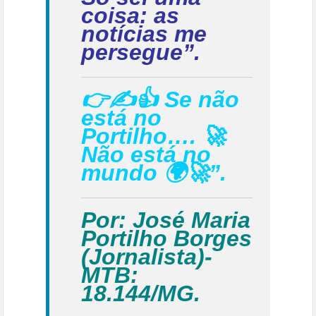
coisa: as
notícias me
persegue”.
👉✍👍 Se não
está no
Portilho…. 🚀
Não está no
mundo 🌍🚀”.
Por: José Maria
Portilho Borges
(Jornalista)-
MTB:
18.144/MG.