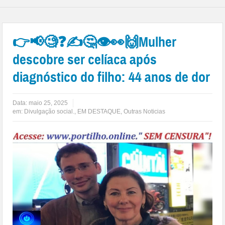
👉📢🧐❓✍🤔👁👀🙌Mulher
descobre ser celíaca após
diagnóstico do filho: 44 anos de dor
Data:
maio 25, 2025
em:
Divulgação social.
,
EM DESTAQUE
,
Outras Noticias