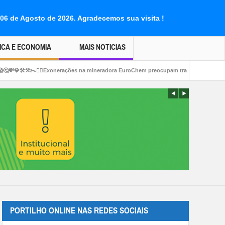
 06 de Agosto de 2026.
Agradecemos sua visita !
ICA E ECONOMIA
MAIS NOTICIAS
onerações na mineradora EuroChem preocupam trabalhadores em Serra do Salitre
PORTILHO ONLINE NAS REDES SOCIAIS