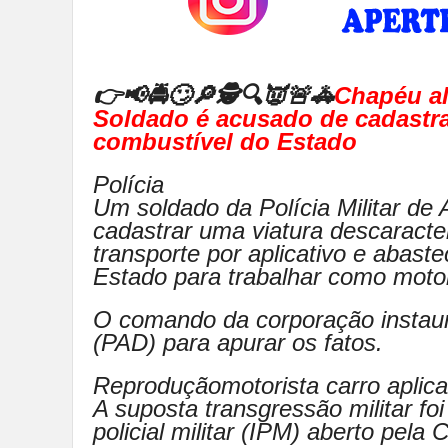
👉📢🚔🙄🔎🕵🔍👿🚨🚓
Chapéu a
Soldado é acusado de cadastra
combustível do Estado
Polícia
Um soldado da Polícia Militar de
cadastrar uma viatura descaract
transporte por aplicativo e abast
Estado para trabalhar como motor
O comando da corporação instauro
(PAD) para apurar os fatos.
Reproduçãomotorista carro aplicat
A suposta transgressão militar fo
policial militar (IPM) aberto pela