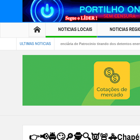
NOTICIAS LOCAIS
NOTICIAS REGI
ULTIMAS NOTICIAS
sicológicas na penitenciária de Patrocinio tirando dos detentos energia!
👉🏻🤔🚑
urgão utilizado pelo Canil Municipal
👉📢🚔🙄🔎🕵🔍👿🚨🚓Chapéu 