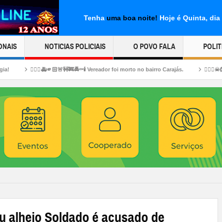
Tenha
uma boa noite!
Hoje é Quinta, dia
ONAIS
NOTICIAS POLICIAIS
O POVO FALA
POLIT
🏻🚨🚧🚒🚔⚰️🕯️ Vereador foi morto no bairro Carajás.
👉🏻👀☠😱🤔💸💎🛠⚒✂⛓‍💥Ex
alheio Soldado é acusado de