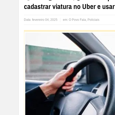
cadastrar viatura no Uber e usa
Data:
fevereiro 04, 2025
em:
O Povo Fala
,
Policiais