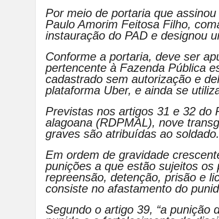
Por meio de portaria que assinou 
Paulo Amorim Feitosa Filho, com
instauração do PAD e designou um
Conforme a portaria, deve ser apu
pertencente à Fazenda Pública est
cadastrado sem autorização e dele
plataforma Uber, e ainda se utili
Previstas nos artigos 31 e 32 do
alagoana (RDPMAL), nove transg
graves são atribuídas ao soldado
Em ordem de gravidade crescent
punições a que estão sujeitos os p
repreensão, detenção, prisão e li
consiste no afastamento do punido
Segundo o artigo 39, “a punição di