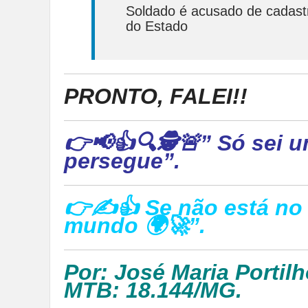
Soldado é acusado de cadastr
do Estado
PRONTO, FALEI!!
👉📢👍🔍🕵🚨” Só sei u
persegue”.
👉✍👍 Se não está no 
mundo 🌍🚀”.
Por: José Maria Portilh
MTB: 18.144/MG.