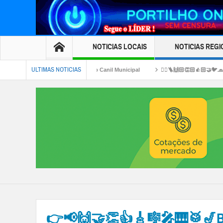
NOTICIAS LOCAIS
NOTICIAS REGI
ULTIMAS NOTICIAS
tilizado pelo Canil Municipal
👉🏻🪜🙌🏻👏🏻👍🏻🤝🐦🧢Escada 🪜 de acesso. A
EDERICO OZANAM INFORMA….👉🏻😱😥😓Faleceu em Patrocínio- a Sr⁰: Jovelino Coe
👉📢🙌🤝👏👍🎸🎼🎤🎹🥁🎷Brej