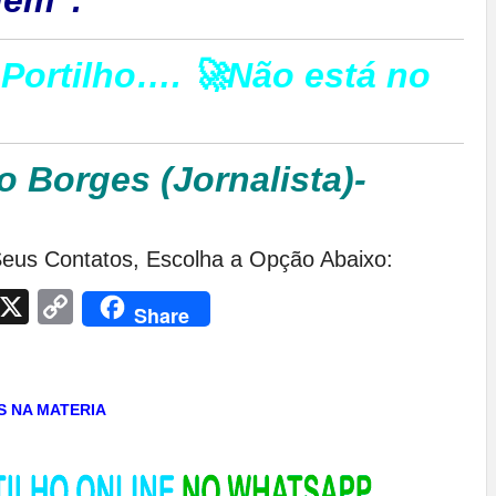
Portilho…. 🚀Não está no
o Borges (Jornalista)-
eus Contatos, Escolha a Opção Abaixo:
App
egram
Facebook
X
Copy
Share
Link
AS NA MATERIA