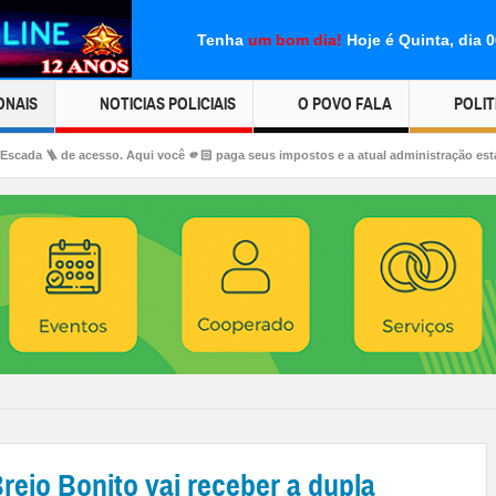
Tenha
um bom dia!
Hoje é Quinta, dia 
ONAIS
NOTICIAS POLICIAIS
O POVO FALA
POLIT
qui você 🫵🏻 paga seus impostos e a atual administração está fazendo sem corrupçã
lho Primo. 96 anos (Jove)
o Bonito vai receber a dupla