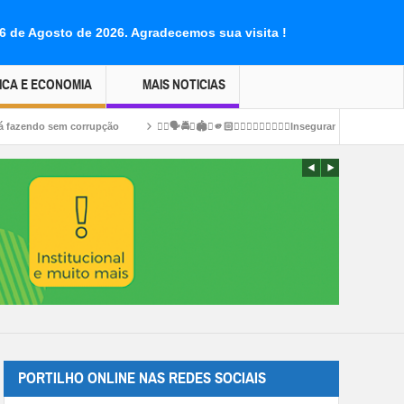
06 de Agosto de 2026.
Agradecemos sua visita !
ICA E ECONOMIA
MAIS NOTICIAS
o
👉🏻🗣️🚔😱🏟️🚨🫵🏻👎🏻👎🏻👎🏻👎🏻👀Insegurança publica 🚔 🚓 🫵🏻 🚨 estádio 🏟️
PORTILHO ONLINE NAS REDES SOCIAIS