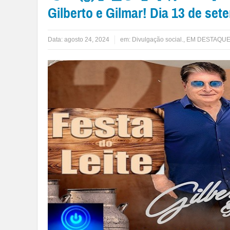
Gilberto e Gilmar! Dia 13 de set
Data:
agosto 24, 2024
em:
Divulgação social.
,
EM DESTAQU