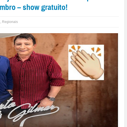
embro – show gratuito!
E
,
Regionais