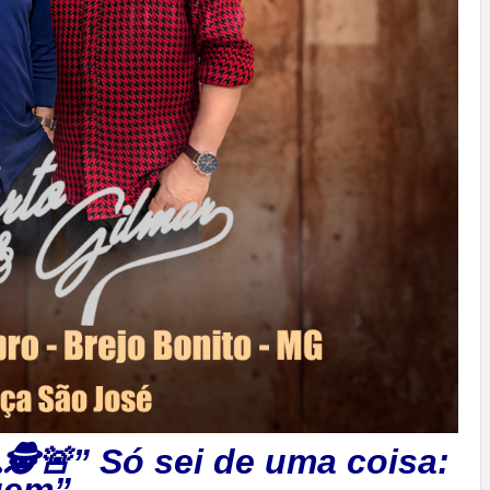
🕵🚨” Só sei de uma coisa:
uem”.