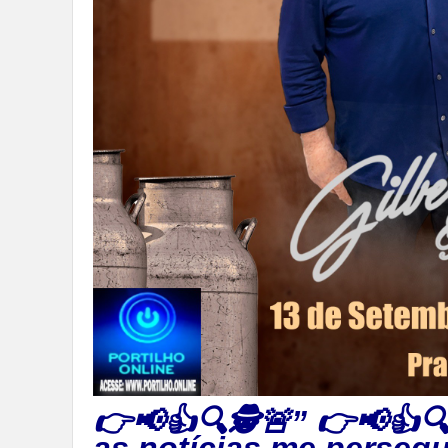
👉📢👍🔍🕵🚨” 👉📢👍🔍
as notícias me perseg