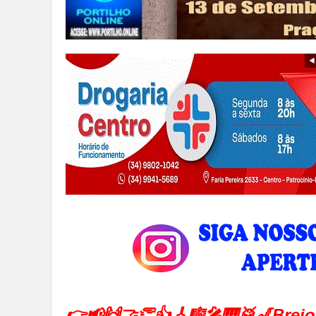
👉📢🙌🤝👏👍🎸🎼🎤🎹🥁🎷Brejo 