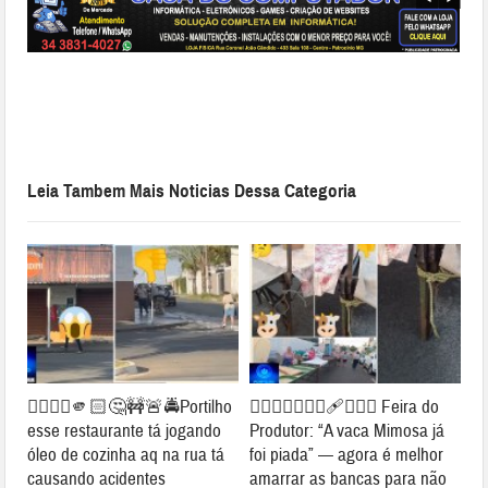
Leia Tambem Mais Noticias Dessa Categoria
👉🏻👎🏻🫵🏻🤔🚧🚨🚔Portilho
👉🏻🐮⛺🚧👎🏻🩹🤔🐄⛺ Feira do
esse restaurante tá jogando
Produtor: “A vaca Mimosa já
óleo de cozinha aq na rua tá
foi piada” — agora é melhor
causando acidentes
amarrar as bancas para não