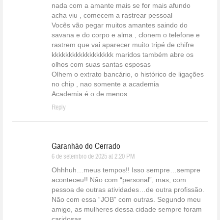
nada com a amante mais se for mais afundo
acha viu , comecem a rastrear pessoal
Vocês vão pegar muitos amantes saindo do
savana e do corpo e alma , clonem o telefone e
rastrem que vai aparecer muito tripé de chifre
kkkkkkkkkkkkkkkkkk maridos também abre os
olhos com suas santas esposas
Olhem o extrato bancário, o histórico de ligações
no chip , nao somente a academia
Academia é o de menos
Reply
Garanhäo do Cerrado
6 de setembro de 2025 at 2:20 PM
Ohhhuh…meus tempos!! Isso sempre…sempre
aconteceu!! Não com “personal”, mas, com
pessoa de outras atividades…de outra profissão.
Não com essa “JOB” com outras. Segundo meu
amigo, as mulheres dessa cidade sempre foram
caridosas..