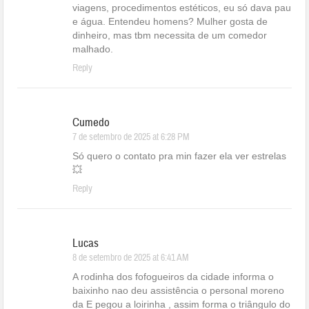
viagens, procedimentos estéticos, eu só dava pau
e água. Entendeu homens? Mulher gosta de
dinheiro, mas tbm necessita de um comedor
malhado.
Reply
Cumedo
7 de setembro de 2025 at 6:28 PM
Só quero o contato pra min fazer ela ver estrelas
💥
Reply
Lucas
8 de setembro de 2025 at 6:41 AM
A rodinha dos fofogueiros da cidade informa o
baixinho nao deu assistência o personal moreno
da E pegou a loirinha , assim forma o triângulo do