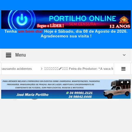
Tenha
um bom dia!
Hoje é Sábado, dia 08 de Agosto de 2026.
Agradecemos sua visita !
Menu
👉🏻🐮⛺🚧👎🏻🩹🤔🐄⛺ Feira do Produtor: “A vaca Mimosa já foi piada” — agora é 
u e o bambu gemeu 👀🚔🚨😱🚑🚒😂
👉LUTO…⚰😔🕯😪😭FUNERÁRIA SAO PEDRO E PR
ia da Fecomércio MG para a gestão 2026/2030.