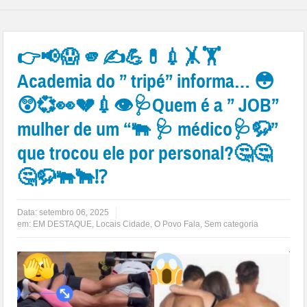
👉📢😱 🫵✍💪💊💉🤸🏋
Academia do ” tripé” informa… 😳
😲💞👀💔💉👁🩺Quem é a ” JOB”
mulher de um “🐃 🩺 médico🩺🦬”
que trocou ele por personal?🤔🤔
🤔🦬🐃🐂⁉
Data:
setembro 06, 2025
em:
EM DESTAQUE
,
Locais Cidade
,
O Povo Fala
,
Sem categoria