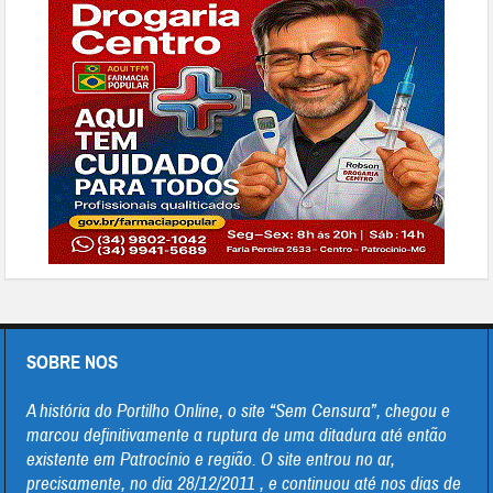
SOBRE NOS
A história do Portilho Online, o site “Sem Censura”, chegou e
marcou definitivamente a ruptura de uma ditadura até então
existente em Patrocínio e região. O site entrou no ar,
precisamente, no dia 28/12/2011 , e continuou até nos dias de