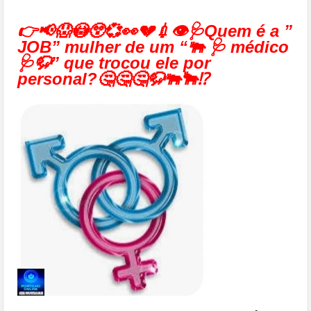
👉📢😱😳😲💞👀💔💉👁🩺Quem é a ”
JOB” mulher de um “🐃 🩺 médico
🩺🦬” que trocou ele por
personal?🤔🤔🤔🦬🐃🐂⁉