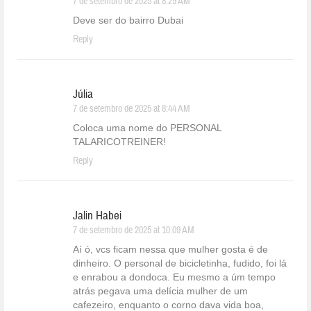
7 de setembro de 2025 at 8:29 AM
Deve ser do bairro Dubai
Reply
Júlia
7 de setembro de 2025 at 8:44 AM
Coloca uma nome do PERSONAL
TALARICOTREINER!
Reply
Jalin Habei
7 de setembro de 2025 at 10:09 AM
Aí ó, vcs ficam nessa que mulher gosta é de
dinheiro. O personal de bicicletinha, fudido, foi lá
e enrabou a dondoca. Eu mesmo a úm tempo
atrás pegava uma delícia mulher de um
cafezeiro, enquanto o corno dava vida boa,