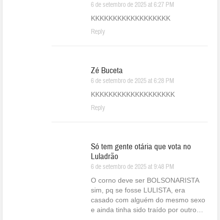
6 de setembro de 2025 at 6:27 PM
KKKKKKKKKKKKKKKKKK
Reply
Zé Buceta
6 de setembro de 2025 at 6:28 PM
KKKKKKKKKKKKKKKKKKK
Reply
Só tem gente otária que vota no
Luladrão
6 de setembro de 2025 at 9:48 PM
O corno deve ser BOLSONARISTA
sim, pq se fosse LULISTA, era
casado com alguém do mesmo sexo
e ainda tinha sido traído por outro…