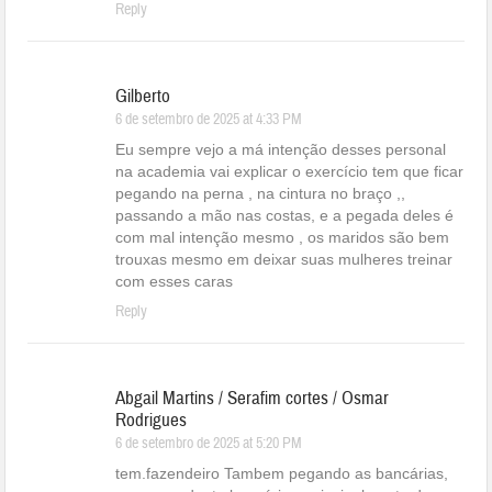
Reply
Gilberto
6 de setembro de 2025 at 4:33 PM
Eu sempre vejo a má intenção desses personal
na academia vai explicar o exercício tem que ficar
pegando na perna , na cintura no braço ,,
passando a mão nas costas, e a pegada deles é
com mal intenção mesmo , os maridos são bem
trouxas mesmo em deixar suas mulheres treinar
com esses caras
Reply
Abgail Martins / Serafim cortes / Osmar
Rodrigues
6 de setembro de 2025 at 5:20 PM
tem.fazendeiro Tambem pegando as bancárias,