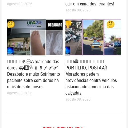
cair em cima dos feirantes!
agosto 08, 2026
agosto 08, 2026
👉🏻👎🏻🤔🫵🏻A realidade das
👉🏻🚨🚔🤔🚧😱👀✍🏻🚦🛑🚗
dores 🚑🩻🩺💉💊🩹🩹🩹
PORTILHO, POSTA AÍ!
Desabafo e muito Sofrimento
Moradores pedem
paciente sofre com dores ha
providências contra veículos
mais de sete meses
estacionados em cima das
calçadas
agosto 08, 2026
agosto 08, 2026