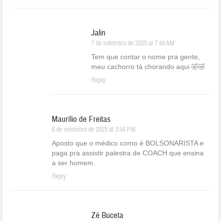
Jalin
7 de setembro de 2025 at 7:48 AM
Tem que contar o nome pra gente,
meu cachorro tá chorando aqui 🤣🤣
Reply
Maurílio de Freitas
6 de setembro de 2025 at 3:46 PM
Aposto que o médico corno é BOLSONARISTA e
paga pra assistir palestra de COACH que ensina
a ser homem.
Reply
Zé Buceta