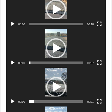
vídeo
00:00
00:10
Tocador
de
vídeo
00:00
00:37
Tocador
de
vídeo
00:00
00:11
Tocador