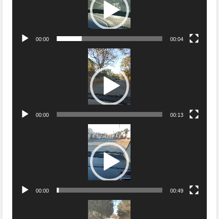
00:00
00:04
Tocador
de
vídeo
00:00
00:13
Tocador
de
vídeo
00:00
00:49
Tocador
de