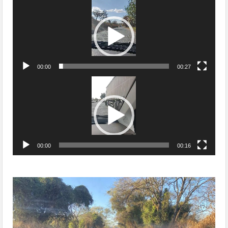
Tocador
de
vídeo
00:00
00:27
Tocador
de
vídeo
00:00
00:16