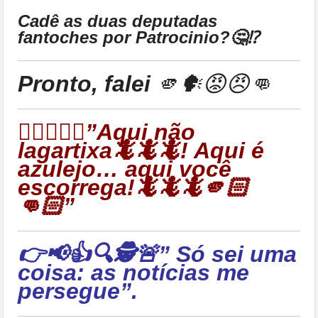
Cadê as duas deputadas
fantoches por Patrocinio?🤔⁉
Pronto, falei
🫵🗣😡😠👊
👉🏻🦎🦎🦎”Aqui não
lagartixa🦎🦎🦎! Aqui é
azulejo… aqui você
escorrega!🦎🦎🦎🫵🏻
👊🏻”
👉📢👍🔍🕵🚨” Só sei uma
coisa: as notícias me
persegue”.