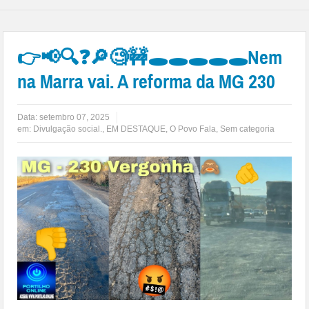
👉📢🔍❓🔎🧐🚧🕳🕳🕳🕳🕳Nem
na Marra vai. A reforma da MG 230
Data:
setembro 07, 2025
em:
Divulgação social.
,
EM DESTAQUE
,
O Povo Fala
,
Sem categoria