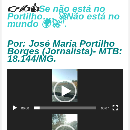
👉✍👍
Se não está no
Portilho…. 🚀Não está no
mundo 🌍🚀”.
Por: José Maria Portilho
Borges (Jornalista)- MTB:
18.144/MG.
Tocador
de
vídeo
00:00
00:07
Tocador
de
vídeo