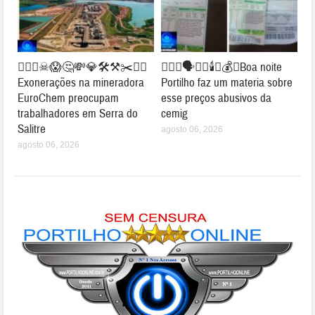
👉🏻👀☠😱🤔💸💎🛠⚒✂⛓‍💥
👉🏻😱🗣️🔦💡🕯️💸💰💡Boa noite
Exonerações na mineradora
Portilho faz um materia sobre
EuroChem preocupam
esse preços abusivos da
trabalhadores em Serra do
cemig
Salitre
agosto 06, 2026
agosto 06, 2026