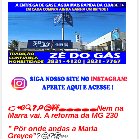
👉📢🔍❓🔎🧐🚧🕳🕳🕳🕳🕳Nem na
Marra vai. A reforma da MG 230
” Pôr onde andas a Maria
Greyce”
?🤔⁉🫣👀