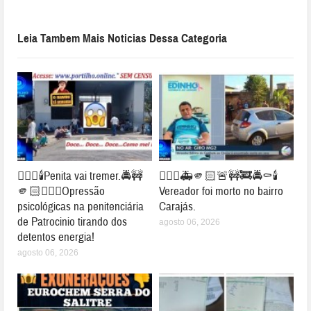
Leia Tambem Mais Noticias Dessa Categoria
👉🏻🚨🕯️Penita vai tremer.🚔🚧
👉🏻🤔🚑🫵🏻🚨🚧🚒🚔⚰️🕯️
🫵🏻⛓️‍💥😱Opressão
Vereador foi morto no bairro
psicológicas na penitenciária
Carajás.
de Patrocinio tirando dos
agosto 06, 2026
detentos energia!
agosto 06, 2026