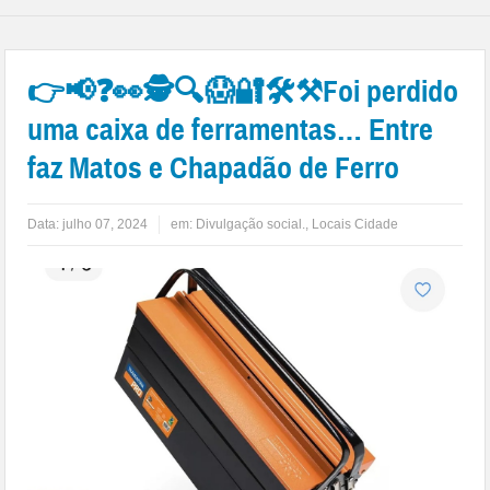
👉📢❓👀🕵🔍😱🔐🛠⚒Foi perdido
uma caixa de ferramentas… Entre
faz Matos e Chapadão de Ferro
Data:
julho 07, 2024
em:
Divulgação social.
,
Locais Cidade