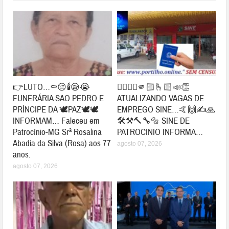
👉LUTO…⚰😔🕯😪😭
👉🏻👍🏻🫵🏻🫰🏻📣👏
FUNERÁRIA SAO PEDRO E
ATUALIZANDO VAGAS DE
PRÍNCIPE DA 🕊PAZ🕊🕊
EMPREGO SINE…🤙🙌✍🙏
INFORMAM… Faleceu em
🛠⚒🔨🔧🔩 SINE DE
Patrocínio-MG Srª Rosalina
PATROCINIO INFORMA…
Abadia da Silva (Rosa) aos 77
agosto 07, 2026
anos.
agosto 07, 2026