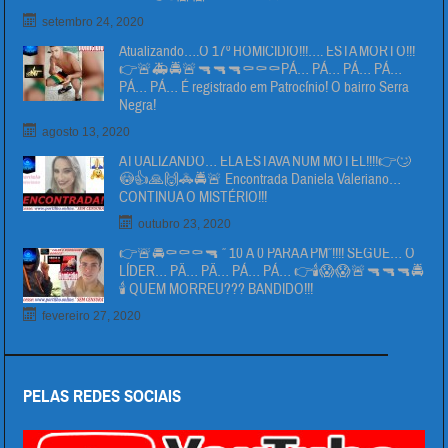
setembro 24, 2020
Atualizando….O 17º HOMICIDIO!!!…. ESTA MORTO!!!
👉🚨🚑🚔🚨🔫🔫🔫⚰⚰⚰PÁ… PÁ… PÁ… PÁ…
PÁ… PÁ… É registrado em Patrocínio! O bairro Serra
Negra!
agosto 13, 2020
ATUALIZANDO… ELA ESTAVA NUM MOTEL!!!!👉🙄
😳👍🙏🙌🚓🚔🚨 Encontrada Daniela Valeriano…
CONTINUA O MISTÉRIO!!!
outubro 23, 2020
👉🚨🚔⚰⚰⚰🔫 ” 10 Á 0 PARA A PM”!!!! SEGUE… O
LÍDER… PÄ… PÄ… PÁ… PÁ… 👉🕯😱😱🚨🔫🔫🔫🚔
🕯 QUEM MORREU??? BANDIDO!!!
fevereiro 27, 2020
PELAS REDES SOCIAIS