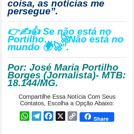
coisa, as notícias me
persegue”.
👉✍👍 Se não está no
Portilho…. 🚀Não está no
mundo 🌍🚀”.
Por: José Maria Portilho
Borges (Jornalista)- MTB:
18.144/MG.
Compartilhe Essa Notícia Com Seus
Contatos, Escolha a Opção Abaixo:
WhatsApp
Telegram
Facebook
X
Copy
Share
Link