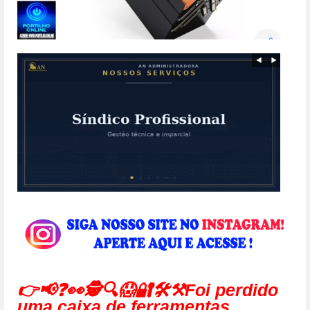
👉📢❓👀🕵🔍😱🔐🛠⚒Foi perdido
uma caixa de ferramentas…