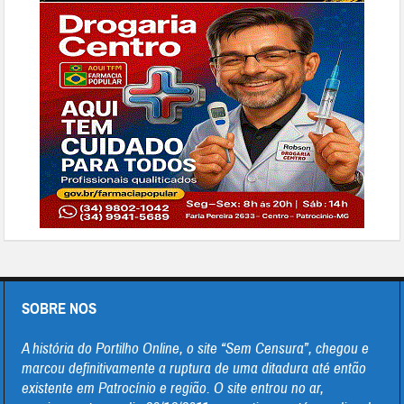
SOBRE NOS
A história do Portilho Online, o site “Sem Censura”, chegou e
marcou definitivamente a ruptura de uma ditadura até então
existente em Patrocínio e região. O site entrou no ar,