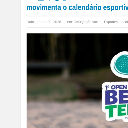
movimenta o calendário esportiv
Data:
janeiro 30, 2026
em:
Divulgação social.
,
Esportes
,
Loca