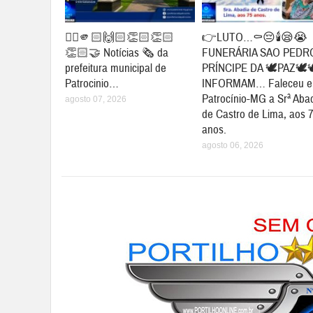
👉🏻🫵🏻🙌🏻👏🏻👏🏻
👉LUTO…⚰😔🕯😪😭
👏🏻🤝 Notícias 🗞️ da
FUNERÁRIA SAO PEDR
prefeitura municipal de
PRÍNCIPE DA 🕊PAZ🕊
Patrocinio…
INFORMAM… Faleceu 
Patrocínio-MG a Srª Aba
agosto 07, 2026
de Castro de Lima, aos 
anos.
agosto 06, 2026