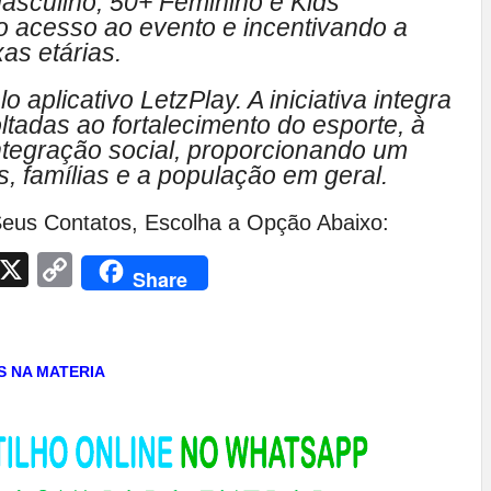
asculino, 50+ Feminino e Kids
o acesso ao evento e incentivando a
xas etárias.
 aplicativo LetzPlay. A iniciativa integra
tadas ao fortalecimento do esporte, à
integração social, proporcionando um
, famílias e a população em geral.
eus Contatos, Escolha a Opção Abaixo:
App
egram
Facebook
X
Copy
Share
Link
AS NA MATERIA