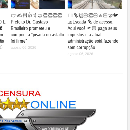
👉✍🚧👍🤙🤝👏👏👏👏
👉🏻🪜🙌🏻👏🏻👍🏻🤝🐦
O E
Prefeito Dr. Gustavo
🧢Escada 🪜 de acesso.
🕊
Brasileiro prometeu e
Aqui você 🫵🏻 paga seus
em
cumpriu: a “pisada no asfalto
impostos e a atual
dia
foi firme”
administração está fazendo
75
sem corrupção
agosto 06, 2026
agosto 06, 2026