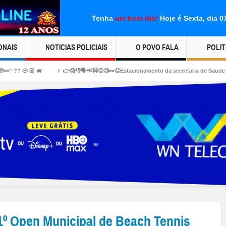
Tenha
um bom dia!
Hoje é Sexta, dia 
ONAIS
NOTICIAS POLICIAIS
O POVO FALA
POLIT
👉😱👎🗣📢🚧😡🧐👀😠Estacionamento da secretaria de Saude “foi privatizado”???
º Open Municipal de Beach Tennis