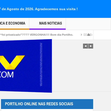
07 de Agosto de 2026.
Agradecemos sua visita !
ICA E ECONOMIA
MAIS NOTICIAS
? VERGONHA!!!! Bom dia Portilho.
👉🏻🚑🚓🚔😱O pau quebrou!🚑🚒🚧🫵🏻🚓🚔Port
PORTILHO ONLINE NAS REDES SOCIAIS