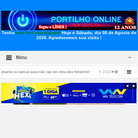
Tenha
uma boa madrugada!
Hoje é Sábado, dia 08 de Agosto de
2026.
Agradecemos sua visita !
Menu
ra não cair em cima dos feirantes!
👉🏻👎🏻🫵🏻🤔🚧🚨🚔Portilho esse restaurant
u e o bambu gemeu 👀🚔🚨😱🚑🚒😂
👉LUTO…⚰😔🕯😪😭FUNERÁRIA SAO PEDRO E PR
ia da Fecomércio MG para a gestão 2026/2030.