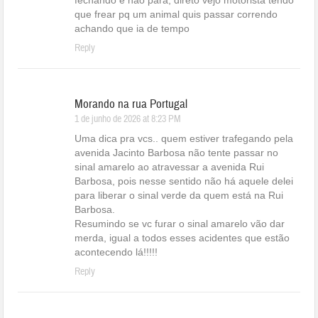
fechando e não para, direto vejo motorista tendo
que frear pq um animal quis passar correndo
achando que ia de tempo
Reply
Morando na rua Portugal
1 de junho de 2026 at 8:23 PM
Uma dica pra vcs.. quem estiver trafegando pela
avenida Jacinto Barbosa não tente passar no
sinal amarelo ao atravessar a avenida Rui
Barbosa, pois nesse sentido não há aquele delei
para liberar o sinal verde da quem está na Rui
Barbosa.
Resumindo se vc furar o sinal amarelo vão dar
merda, igual a todos esses acidentes que estão
acontecendo lá!!!!!
Reply