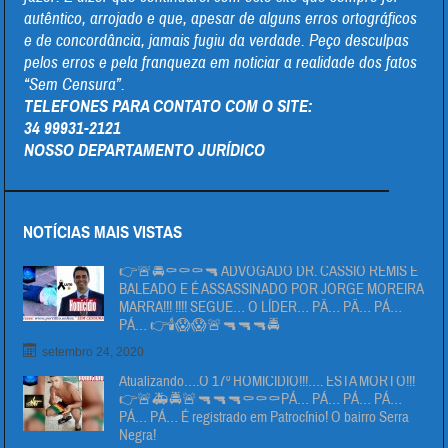
autêntico, arrojado e que, apesar de alguns erros ortográficos
e de concordância, jamais fugiu da verdade. Peço desculpas
pelos erros e pela franqueza em noticiar a realidade dos fatos
“Sem Censura”.
TELEFONES PARA CONTATO COM O SITE:
34 99931-2121
NOSSO DEPARTAMENTO JURÍDICO
NOTÍCIAS MAIS VISTAS
👉🚨🚔⚰⚰⚰🔫 ADVOGADO DR. CÁSSIO REMIS É
BALEADO E É ASSASSINADO POR JORGE MOREIRA
MARRA!!! !!!! SEGUE… O LÍDER… PÄ… PÄ… PÁ…
PÁ… 👉🕯😱😱🚨🔫🔫🔫🚔
setembro 24, 2020
Atualizando….O 17º HOMICIDIO!!!…. ESTA MORTO!!!
👉🚨🚑🚔🚨🔫🔫🔫⚰⚰⚰PÁ… PÁ… PÁ… PÁ…
PÁ… PÁ… É registrado em Patrocínio! O bairro Serra
Negra!