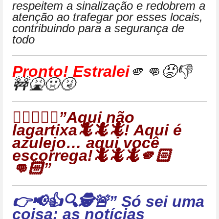
respeitem a sinalização e redobrem a
atenção ao trafegar por esses locais,
contribuindo para a segurança de
todo
Pronto! Estralei
🫵👊😡👎
🚧🤮🤢🤧
👉🏻🦎🦎🦎”Aqui não
lagartixa🦎🦎🦎! Aqui é
azulejo… aqui você
escorrega!🦎🦎🦎🫵🏻
👊🏻”
👉📢👍🔍🕵🚨” Só sei uma
coisa: as notícias