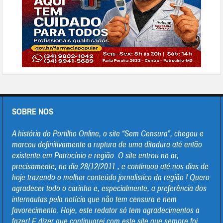
SOBRE NOS
A história do Portilho Online, o site “Sem Censura”, chegou e
marcou definitivamente a ruptura de uma ditadura até então
existente em Patrocínio e região. O site entrou no ar,
precisamente, no dia 28/12/2011 , e continuou até nos dias de
hoje trazendo o melhor conteúdo jornalistico da região ! Quero
agradecer todo o carinho e, especialmente, a preferência dos
internautas pela notícia que não tem censura e nem
favorecimento. Hoje, este redator só tem agradecimentos a
fazer! E dizer que continuarei com este site que sempre foi