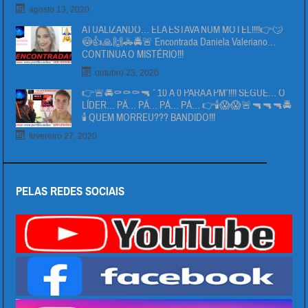
agosto 13, 2020
ATUALIZANDO… ELA ESTAVA NUM MOTEL!!!!👉🙄
😳👍🙏🙌🚓🚔🚨 Encontrada Daniela Valeriano…
CONTINUA O MISTÉRIO!!!
outubro 23, 2020
👉🚨🚔⚰⚰⚰🔫 ” 10 Á 0 PARA A PM”!!!! SEGUE… O
LÍDER… PÄ… PÄ… PÁ… PÁ… 👉🕯😱😱🚨🔫🔫🔫🚔
🕯 QUEM MORREU??? BANDIDO!!!
fevereiro 27, 2020
PELAS REDES SOCIAIS