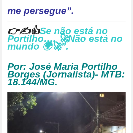
me persegue”.
👉✍👍
Se não está no
Portilho…. 🚀Não está no
mundo 🌍🚀”.
Por: José Maria Portilho
Borges (Jornalista)- MTB:
18.144/MG.