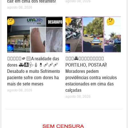
cair em cima dos feirantes!
agosto 08, 2026
agosto 08, 2026
👉🏻👎🏻🤔🫵🏻A realidade das
👉🏻🚨🚔🤔🚧😱👀✍🏻🚦🛑🚗
dores 🚑🩻🩺💉💊🩹🩹🩹
PORTILHO, POSTA AÍ!
Desabafo e muito Sofrimento
Moradores pedem
paciente sofre com dores ha
providências contra veículos
mais de sete meses
estacionados em cima das
calçadas
agosto 08, 2026
agosto 08, 2026