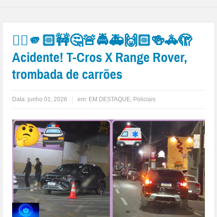
👉🏻🫵🏻🚧🤔🚨🚔🚑🙌🏻🍻🚓🫣
Acidente! T-Cros X Range Rover,
trombada de carrões
Data:
junho 01, 2026
em:
EM DESTAQUE
,
Policiais