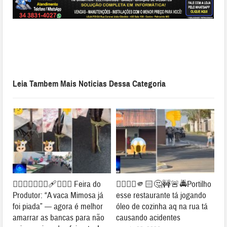
Leia Tambem Mais Noticias Dessa Categoria
👉🏻🐮⛺🚧👎🏻🩹🤔🐄⛺ Feira do
👉🏻👎🏻🫵🏻🤔🚧🚨🚔Portilho
Produtor: “A vaca Mimosa já
esse restaurante tá jogando
foi piada” — agora é melhor
óleo de cozinha aq na rua tá
amarrar as bancas para não
causando acidentes