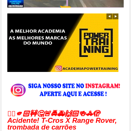
👉🏻🫵🏻🚧🤔🚨🚔🚑🙌🏻🍻🚓🫣
Acidente! T-Cros X Range Rover,
trombada de carrões